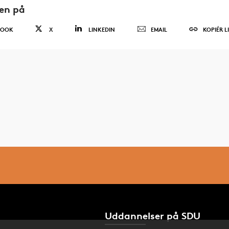
den på
BOOK
X
LINKEDIN
EMAIL
KOPIÉR L
Uddannelser på SDU