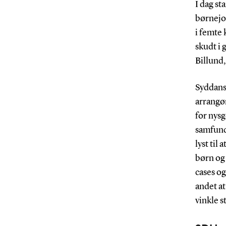
I dag st
børnejo
i femte 
skudt i
Billund,
Syddansk
arrangø
for nysg
samfund
lyst til 
børn og
cases og
andet at
vinkle s