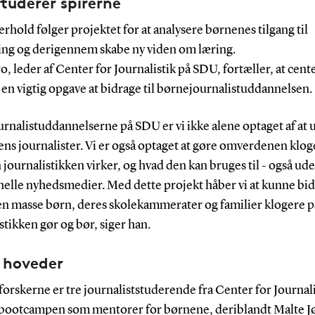
tuderer spirerne
erhold følger projektet for at analysere børnenes tilgang til
ing og derigennem skabe ny viden om læring.
o, leder af Center for Journalistik på SDU, fortæller, at cent
en vigtig opgave at bidrage til børnejournalistuddannelsen.
urnalistuddannelserne på SDU er vi ikke alene optaget af at
ns journalister. Vi er også optaget at gøre omverdenen klog
journalistikken virker, og hvad den kan bruges til - også ud
nelle nyhedsmedier. Med dette projekt håber vi at kunne bidr
 en masse børn, deres skolekammerater og familier klogere p
stikken gør og bør, siger han.
e hoveder
orskerne er tre journaliststuderende fra Center for Journali
bootcampen som mentorer for børnene, deriblandt Malte Jø