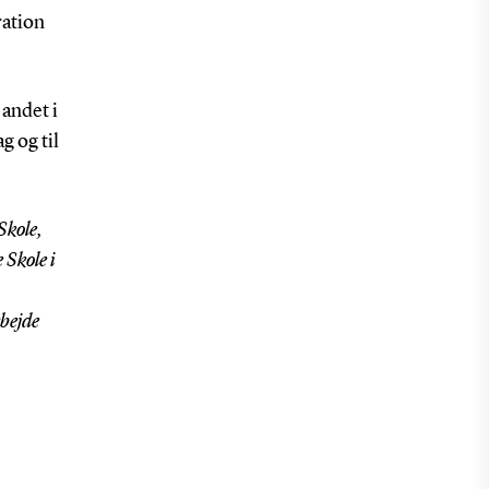
ration
 andet i
g og til
 Skole,
 Skole i
rbejde