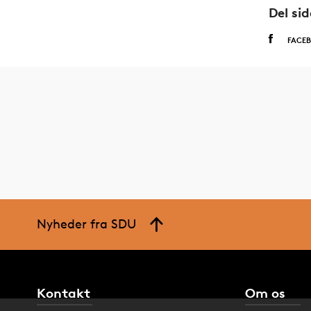
Del si
FACE
Nyheder fra SDU
Kontakt
Om os