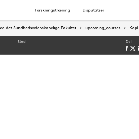
Forskningstræning
Disputatser
ed det Sundhedsvidenskabelige Fakultet
ed det Sundhedsvidenskabelige Fakultet
upcoming_courses
upcoming_courses
Kopi
Kopi
Sted
Del