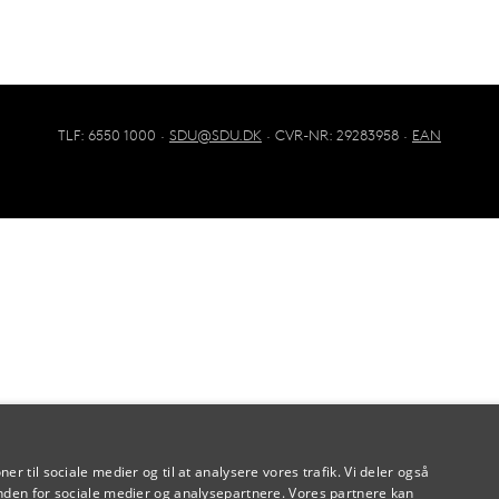
TLF: 6550 1000 ·
SDU@SDU.DK
· CVR-NR: 29283958 ·
EAN
oner til sociale medier og til at analysere vores trafik. Vi deler også
den for sociale medier og analysepartnere. Vores partnere kan