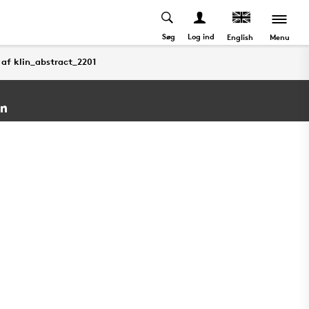
Søg
Log ind
Menu
English
 af klin_abstract_2201
 af klin_abstract_2201