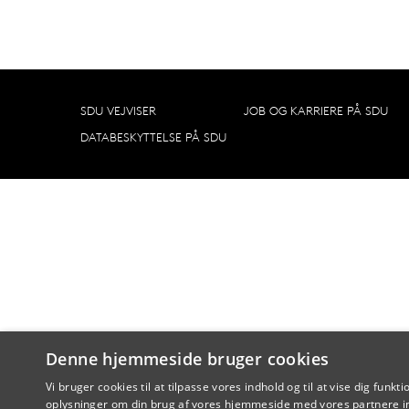
SDU VEJVISER
JOB OG KARRIERE PÅ SDU
DATABESKYTTELSE PÅ SDU
Denne hjemmeside bruger cookies
Vi bruger cookies til at tilpasse vores indhold og til at vise dig funkti
oplysninger om din brug af vores hjemmeside med vores partnere in