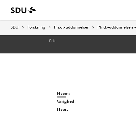
SDU
SDU
Forskning
Forskning
Ph.d.-uddannelser
Ph.d.-uddannelser
Ph.d.-uddannelsen v
Ph.d.-uddannelsen v
Pris
Hvem:
Varighed:
Hvor: