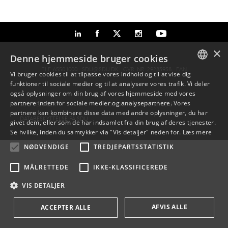
×
Denne hjemmeside bruger cookies
TLF: 6550 1000 ·
SDU@SDU.DK
· CVR-NR: 29283958 ·
EAN
Vi bruger cookies til at tilpasse vores indhold og til at vise dig
funktioner til sociale medier og til at analysere vores trafik. Vi deler
DANISH
også oplysninger om din brug af vores hjemmeside med vores
partnere inden for sociale medier og analysepartnere. Vores
SDU VEJVISER
JOB OG KARRIERE PÅ SDU
ENGLISH
partnere kan kombinere disse data med andre oplysninger, du har
DATABESKYTTELSE PÅ SDU
givet dem, eller som de har indsamlet fra din brug af deres tjenester.
DANISH
Se hvilke, inden du samtykker via "Vis detaljer" neden for.
Læs mere
NØDVENDIGE
TREDJEPARTSSTATISTIK
MÅLRETTEDE
IKKE-KLASSIFICEREDE
VIS DETALJER
AFVIS ALLE
ACCEPTER ALLE