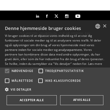
×
Denne hjemmeside bruger cookies
TLF: 6550 1000 ·
SDU@SDU.DK
· CVR-NR: 29283958 ·
EAN
Vi bruger cookies til at tilpasse vores indhold og til at vise dig
funktioner til sociale medier og til at analysere vores trafik. Vi deler
DANISH
også oplysninger om din brug af vores hjemmeside med vores
partnere inden for sociale medier og analysepartnere. Vores
SDU VEJVISER
JOB OG KARRIERE PÅ SDU
ENGLISH
partnere kan kombinere disse data med andre oplysninger, du har
DATABESKYTTELSE PÅ SDU
givet dem, eller som de har indsamlet fra din brug af deres tjenester.
DANISH
Se hvilke, inden du samtykker via "Vis detaljer" neden for.
Læs mere
NØDVENDIGE
TREDJEPARTSSTATISTIK
MÅLRETTEDE
IKKE-KLASSIFICEREDE
VIS DETALJER
AFVIS ALLE
ACCEPTER ALLE