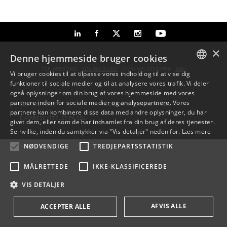
×
Denne hjemmeside bruger cookies
TLF: 6550 1000 ·
SDU@SDU.DK
· CVR-NR: 29283958 ·
EAN
Vi bruger cookies til at tilpasse vores indhold og til at vise dig
funktioner til sociale medier og til at analysere vores trafik. Vi deler
DANISH
også oplysninger om din brug af vores hjemmeside med vores
partnere inden for sociale medier og analysepartnere. Vores
SDU VEJVISER
JOB OG KARRIERE PÅ SDU
ENGLISH
partnere kan kombinere disse data med andre oplysninger, du har
DATABESKYTTELSE PÅ SDU
givet dem, eller som de har indsamlet fra din brug af deres tjenester.
DANISH
Se hvilke, inden du samtykker via "Vis detaljer" neden for.
Læs mere
NØDVENDIGE
TREDJEPARTSSTATISTIK
MÅLRETTEDE
IKKE-KLASSIFICEREDE
VIS DETALJER
AFVIS ALLE
ACCEPTER ALLE