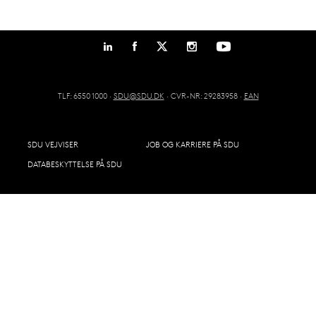
TLF: 6550 1000 ·
SDU@SDU.DK
· CVR-NR: 29283958 ·
EAN
SDU VEJVISER
JOB OG KARRIERE PÅ SDU
DATABESKYTTELSE PÅ SDU