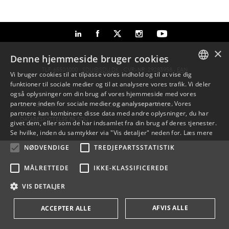
×
Denne hjemmeside bruger cookies
TLF: 6550 1000 ·
SDU@SDU.DK
· CVR-NR: 29283958 ·
EAN
Vi bruger cookies til at tilpasse vores indhold og til at vise dig
funktioner til sociale medier og til at analysere vores trafik. Vi deler
DANISH
også oplysninger om din brug af vores hjemmeside med vores
partnere inden for sociale medier og analysepartnere. Vores
SDU VEJVISER
JOB OG KARRIERE PÅ SDU
ENGLISH
partnere kan kombinere disse data med andre oplysninger, du har
DATABESKYTTELSE PÅ SDU
givet dem, eller som de har indsamlet fra din brug af deres tjenester.
DANISH
Se hvilke, inden du samtykker via "Vis detaljer" neden for.
Læs mere
NØDVENDIGE
TREDJEPARTSSTATISTIK
MÅLRETTEDE
IKKE-KLASSIFICEREDE
VIS DETALJER
AFVIS ALLE
ACCEPTER ALLE