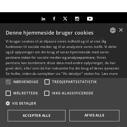
×
Denne hjemmeside bruger cookies
TLF: 6550 1000 ·
SDU@SDU.DK
· CVR-NR: 29283958 ·
EAN
Vi bruger cookies til at tilpasse vores indhold og til at vise dig
funktioner til sociale medier og til at analysere vores trafik. Vi deler
DANISH
også oplysninger om din brug af vores hjemmeside med vores
partnere inden for sociale medier og analysepartnere. Vores
SDU VEJVISER
JOB OG KARRIERE PÅ SDU
ENGLISH
partnere kan kombinere disse data med andre oplysninger, du har
DATABESKYTTELSE PÅ SDU
givet dem, eller som de har indsamlet fra din brug af deres tjenester.
DANISH
Se hvilke, inden du samtykker via "Vis detaljer" neden for.
Læs mere
NØDVENDIGE
TREDJEPARTSSTATISTIK
MÅLRETTEDE
IKKE-KLASSIFICEREDE
VIS DETALJER
AFVIS ALLE
ACCEPTER ALLE