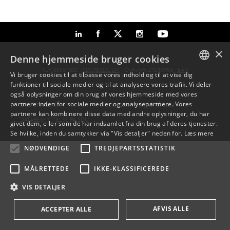
×
Denne hjemmeside bruger cookies
TLF: 6550 1000 ·
SDU@SDU.DK
· CVR-NR: 29283958 ·
EAN
Vi bruger cookies til at tilpasse vores indhold og til at vise dig
funktioner til sociale medier og til at analysere vores trafik. Vi deler
DANISH
også oplysninger om din brug af vores hjemmeside med vores
partnere inden for sociale medier og analysepartnere. Vores
SDU VEJVISER
JOB OG KARRIERE PÅ SDU
ENGLISH
partnere kan kombinere disse data med andre oplysninger, du har
DATABESKYTTELSE PÅ SDU
givet dem, eller som de har indsamlet fra din brug af deres tjenester.
DANISH
Se hvilke, inden du samtykker via "Vis detaljer" neden for.
Læs mere
NØDVENDIGE
TREDJEPARTSSTATISTIK
MÅLRETTEDE
IKKE-KLASSIFICEREDE
VIS DETALJER
AFVIS ALLE
ACCEPTER ALLE