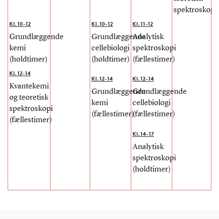
spektroskopi 
Kl. 10-12
Kl. 10-12
Kl. 11-12
Grundlæggende
Grundlæggende
Analytisk
kemi
cellebiologi
spektroskopi
(
holdtimer
)
(
holdtimer
)
(
fællestimer
)
Kl. 12-14
Kl. 12-14
Kl. 12-14
Kvantekemi
Grundlæggende
Grundlæggende
og teoretisk
kemi
cellebiologi
spektroskopi
(f
ællestimer
)
(
fællestimer
)
(fællestimer)
Kl. 14-17
Analytisk
spektroskopi
(
holdtimer
)