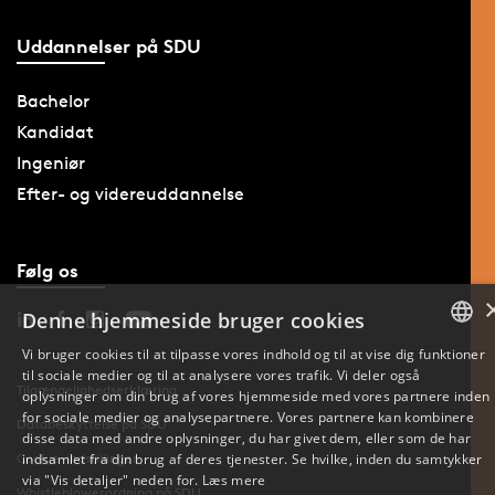
Uddannelser på SDU
Bachelor
Kandidat
Ingeniør
Efter- og videreuddannelse
Følg os
Denne hjemmeside bruger cookies
Vi bruger cookies til at tilpasse vores indhold og til at vise dig funktioner
til sociale medier og til at analysere vores trafik. Vi deler også
DANISH
Tilgængelighedserklæring
oplysninger om din brug af vores hjemmeside med vores partnere inden
for sociale medier og analysepartnere. Vores partnere kan kombinere
Databeskyttelse på SDU
ENGLISH
disse data med andre oplysninger, du har givet dem, eller som de har
indsamlet fra din brug af deres tjenester. Se hvilke, inden du samtykker
Cookie-indstillinger
DANISH
via "Vis detaljer" neden for.
Læs mere
Whistleblowerordning på SDU