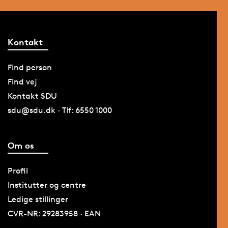
Supplering på 1 år
Har du brug for at supplere i matematik også til B-niveau eller
i fysik til B-niveau, så tager det dig et år med start i august at
Kontakt
gennemføre et sådan forløb.
Find person
Find vej
Kontakt SDU
sdu@sdu.dk · Tlf: 6550 1000
Om os
Profil
Institutter og centre
Ledige stillinger
CVR-NR: 29283958 · EAN