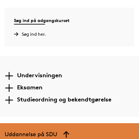
suppleringsforløb – et ½ -årigt og et 1-årigt. Bemærk at det 1-
årige forløb kun starter i august, det ½ -årige kun i januar.
Søg ind på adgangskurset
Undervisningen foregår i dagtimerne og afsluttes med en
Søg ind her.
eksamen.
Adgangskursus i Odense udbyder pt. ikke supplering som
turbo-kurser. Det betyder, at du ikke kan modtage SU for at
supplere hos os. Undervisningen er gratis. Dog kan der være
udgift til bøger m.m.
Undervisningen
Supplering på ½ år
Eksamen
På et ½ år kan du supplere i:
Studieordning og bekendtgørelse
Matematik fra B-niveau til A-niveau (hvert forår)
Kemi C (hvert forår)
Dansk til A-niveau (hvert forår)
Engelsk til B-niveau (hvert efterår)
Uddannelse på SDU