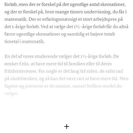
forløb, men der er forskel på det ugentlige antal skematimer,
og der er forskel på, hvor mange timers undervisning, du får i
matematik. Der er erfaringsmæssigt et stort arbejdspres på
det 1-årige forløb. Ved at vælge det 1 ½ -årige forløb får du altså
færre ugentlige skematimer og samtidig et højere totalt
timetal i matematik.
En del af vores studerende vælger det 1 ½-årige forløb. De
ønsker f.eks. at have mere tid til familien eller til deres
fritidsinteresser. For nogle er det lang tid siden, de sidst sad
på skolebænken, og så kan det være rart at have mere tid. Men
fagene og prøverne er de samme, uanset hvilken model du
vælger.
Start
1-års Blok
august
1. sem
Mat 0-
Fysik
Eng 0-