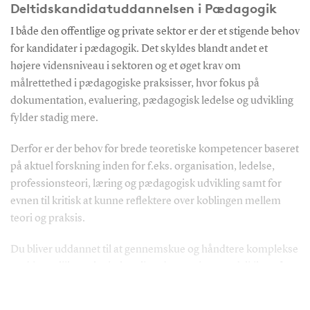
Deltidskandidatuddannelsen i Pædagogik
I både den offentlige og private sektor er der et stigende behov
for kandidater i pædagogik. Det skyldes blandt andet et
højere vidensniveau i sektoren og et øget krav om
målrettethed i pædagogiske praksisser, hvor fokus på
dokumentation, evaluering, pædagogisk ledelse og udvikling
fylder stadig mere.
Derfor er der behov for brede teoretiske kompetencer baseret
på aktuel forskning inden for f.eks. organisation, ledelse,
professionsteori, læring og pædagogisk udvikling samt for
evnen til kritisk at kunne reflektere over koblingen mellem
teori og praksis.
Du bliver uddannet til at gennemskue og håndtere komplekse
problemstillinger i relation til undersøgelse og udvikling af
pædagogikkens praksisfelt samt at formulere og analysere
pædagogiske problemstillinger selvstændigt, systemisk og