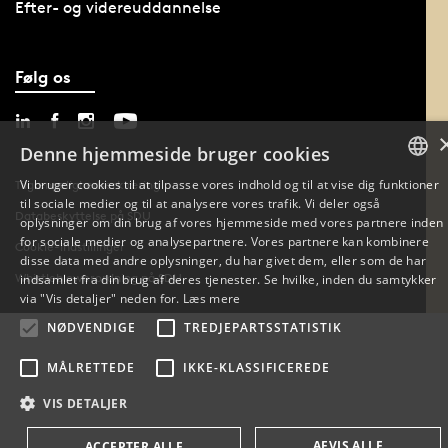
Efter- og videreuddannelse
Følg os
Denne hjemmeside bruger cookies
Vi bruger cookies til at tilpasse vores indhold og til at vise dig funktioner
Tilgængelighedserklæring
til sociale medier og til at analysere vores trafik. Vi deler også
DANISH
Databeskyttelse på SDU
oplysninger om din brug af vores hjemmeside med vores partnere inden
for sociale medier og analysepartnere. Vores partnere kan kombinere
Cookie-indstillinger
ENGLISH
disse data med andre oplysninger, du har givet dem, eller som de har
Whistleblowerordning på SDU
indsamlet fra din brug af deres tjenester. Se hvilke, inden du samtykker
DANISH
via "Vis detaljer" neden for.
Læs mere
NØDVENDIGE
TREDJEPARTSSTATISTIK
MÅLRETTEDE
IKKE-KLASSIFICEREDE
VIS DETALJER
AFVIS ALLE
ACCEPTER ALLE