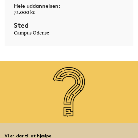
Hele uddannelsen:
udvikling af pædagogisk praksis.
72.000 kr.
På tredje år
opnår du erfaring med forskningsteori og -
Sted
metode samt forsøgs- og udviklingsarbejde. Du kan desuden
Campus Odense
vælge et aktuelt valgfag, fx projektledelse i organisationer.
Fjerde år
er afsat til specialet, hvor du fordyber dig i et
pædagogisk emne og anvender videnskabelig metode under
kyndig vejledning.
I løbet af studiet møder du anerkendte forskere, og studiet
kombinerer teori og praksis. Gennem opgaver og øvelser kan
du arbejde med emner, der er relevante for din egen praksis.
3 gode grunde...
Der er stort behov for akademikere med
Vi er klar til at hjælpe