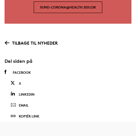
SUND-CORONA@HEALTH.SDU.DK
TILBAGE TIL NYHEDER
Del siden på
FACEBOOK
X
LINKEDIN
EMAIL
KOPIÉR LINK