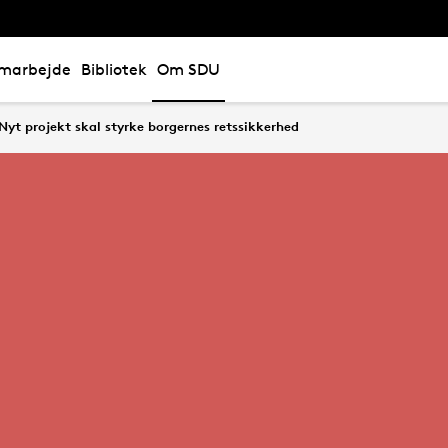
marbejde
Bibliotek
Om SDU
Nyt projekt skal styrke borgernes retssikkerhed