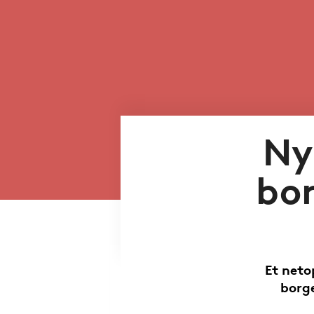
Ny
bor
Et neto
borge