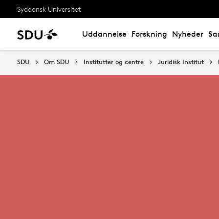
Syddansk Universitet
Uddannelse
Forskning
Nyheder
Sa
SDU
Om SDU
Institutter og centre
Juridisk Institut