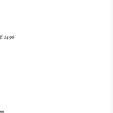
f.: 24 96
INK