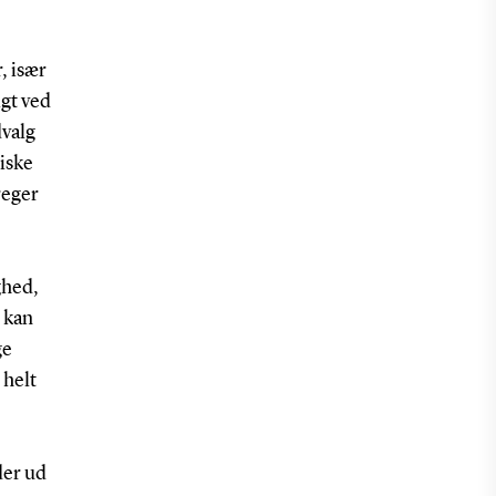
, især
igt ved
dvalg
diske
reger
ghed,
 kan
ge
 helt
der ud