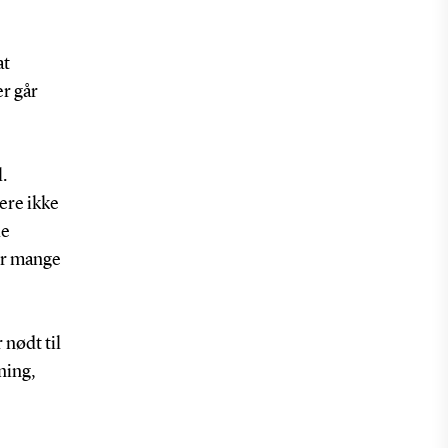
at
er går
.
ere ikke
le
for mange
 nødt til
ning,