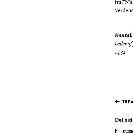
fra FN’s
Verdens
Kontak
Leder af
14 32
TILB
Del si
FACE