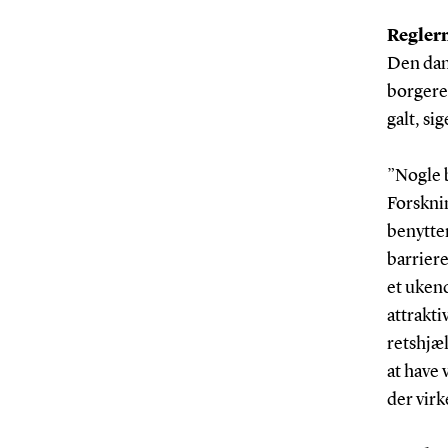
Reglern
Den dans
borgere 
galt, s
”Nogle b
Forskni
benytter
barriere
et ukend
attrakti
retshjæl
at have 
der virke