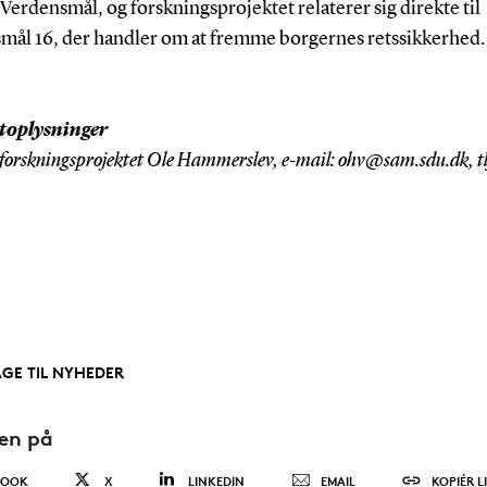
 Verdensmål, og forskningsprojektet relaterer sig direkte til
mål 16, der handler om at fremme borgernes retssikkerhed.
toplysninger
 forskningsprojektet Ole Hammerslev, e-mail: ohv@sam.sdu.dk, tl
AGE TIL NYHEDER
den på
BOOK
X
LINKEDIN
EMAIL
KOPIÉR L