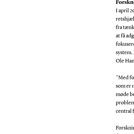
Forskni
I april 
retshjæl
fra tænk
at få ad
fokusere
system. 
Ole Ha
”Med fo
som er 
møde bor
problem
central 
Forskni