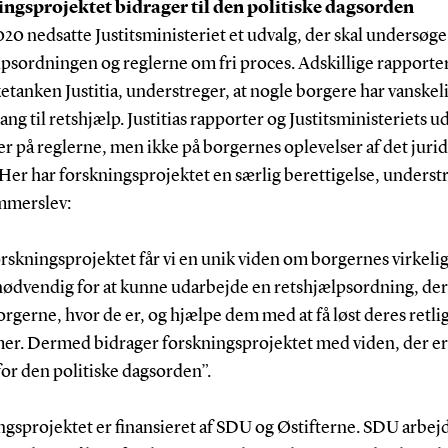
ngsprojektet bidrager til den politiske dagsorden
2020 nedsatte Justitsministeriet et udvalg, der skal undersøge
psordningen og reglerne om fri proces. Adskillige rapporter
etanken Justitia, understreger, at nogle borgere har vanskel
gang til retshjælp. Justitias rapporter og Justitsministeriets u
r på reglerne, men ikke på borgernes oplevelser af det juri
Her har forskningsprojektet en særlig berettigelse, underst
mmerslev:
rskningsprojektet får vi en unik viden om borgernes virkeli
nødvendig for at kunne udarbejde en retshjælpsordning, der
gerne, hvor de er, og hjælpe dem med at få løst deres retli
er. Dermed bidrager forskningsprojektet med viden, der er
for den politiske dagsorden”.
ngsprojektet er finansieret af SDU og Østifterne. SDU arbej