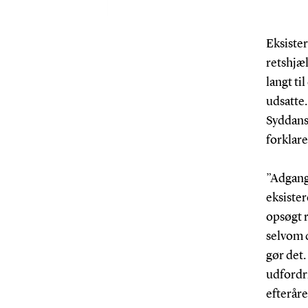
Eksister
retshjæl
langt ti
udsatte.
Syddansk
forklare
”Adgang
eksiste
opsøgt r
selvom d
gør det.
udfordri
efteråre