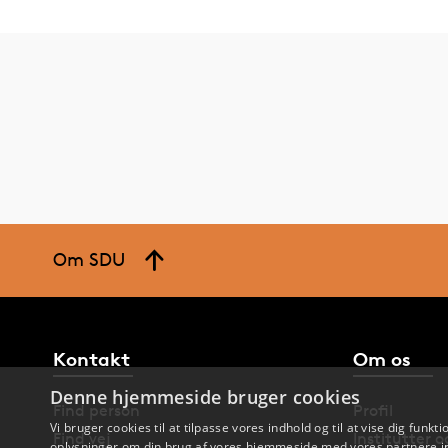
Om SDU
Kontakt
Om os
Denne hjemmeside bruger cookies
Find person
Profil
Vi bruger cookies til at tilpasse vores indhold og til at vise dig funkti
Find vej
Institutter 
oplysninger om din brug af vores hjemmeside med vores partnere in