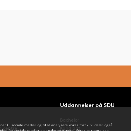
Uddannelser på SDU
Bachelor
oner til sociale medier og til at analysere vores trafik. Vi deler også
og centre
Kandidat
den for sociale medier og analysepartnere. Vores partnere kan