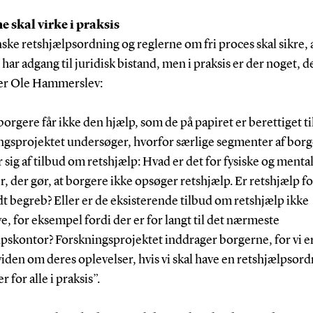
e skal virke i praksis
ke retshjælpsordning og reglerne om fri proces skal sikre, 
har adgang til juridisk bistand, men i praksis er der noget, d
iger Ole Hammerslev:
orgere får ikke den hjælp, som de på papiret er berettiget til
ngsprojektet undersøger, hvorfor særlige segmenter af borg
 sig af tilbud om retshjælp: Hvad er det for fysiske og menta
r, der gør, at borgere ikke opsøger retshjælp. Er retshjælp 
t begreb? Eller er de eksisterende tilbud om retshjælp ikke
ve, for eksempel fordi der er for langt til det nærmeste
pskontor? Forskningsprojektet inddrager borgerne, for vi er
viden om deres oplevelser, hvis vi skal have en retshjælpsord
r for alle i praksis”.