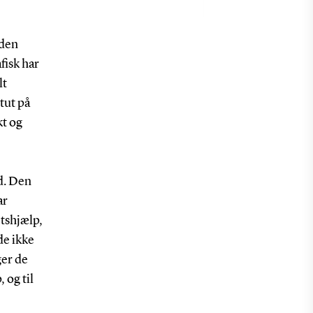
 den
fisk har
lt
tut på
kt og
d. Den
ar
etshjælp,
de ikke
ger de
 og til