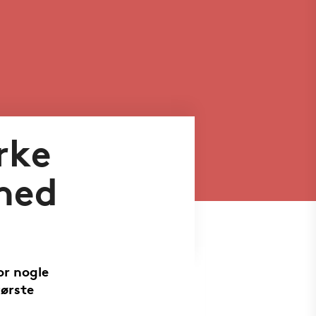
rke
rhed
or nogle
første