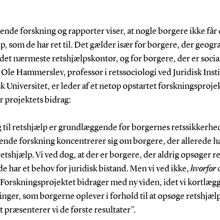
ende forskning og rapporter viser, at nogle borgere ikke får
p, som de har ret til. Det gælder især for borgere, der geogra
l det nærmeste retshjælpskontor, og for borgere, der er socia
 Ole Hammerslev, professor i retssociologi ved Juridisk Insti
 Universitet, er leder af et netop opstartet forskningsproje
r projektets bidrag:
 til retshjælp er grundlæggende for borgernes retssikkerhe
rende forskning koncentrerer sig om borgere, der allerede h
etshjælp. Vi ved dog, at der er borgere, der aldrig opsøger r
e har et behov for juridisk bistand. Men vi ved ikke,
hvorfor
 Forskningsprojektet bidrager med ny viden, idet vi kortlæg
nger, som borgerne oplever i forhold til at opsøge retshjælp,
t præsenterer vi de første resultater”.