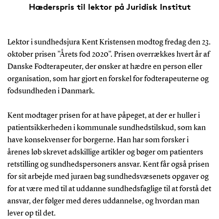
Hæderspris til lektor på Juridisk Institut
Lektor i sundhedsjura Kent Kristensen modtog fredag den 23.
oktober prisen ”Årets fod 2020”. Prisen overrækkes hvert år af
Danske Fodterapeuter, der ønsker at hædre en person eller
organisation, som har gjort en forskel for fodterapeuterne og
fodsundheden i Danmark.
Kent modtager prisen for at have påpeget, at der er huller i
patientsikkerheden i kommunale sundhedstilskud, som kan
have konsekvenser for borgerne. Han har som forsker i
årenes løb skrevet adskillige artikler og bøger om patienters
retstilling og sundhedspersoners ansvar. Kent får også prisen
for sit arbejde med juraen bag sundhedsvæsenets opgaver og
for at være med til at uddanne sundhedsfaglige til at forstå det
ansvar, der følger med deres uddannelse, og hvordan man
lever op til det.