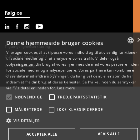
Følg os
Denne hjemmeside bruger cookies
Tilgængelighedserklæring
Vi bruger cookies til at tilpasse vores indhold og til at vise dig funktioner
Databeskyttelse på SDU
til sociale medier og til at analysere vores trafik. Vi deler også
DANISH
oplysninger om din brug af vores hjemmeside med vores partnere inden
Cookie-indstillinger
for sociale medier og analysepartnere. Vores partnere kan kombinere
ENGLISH
Whistleblowerordning på SDU
disse data med andre oplysninger, du har givet dem, eller som de har
indsamlet fra din brug af deres tjenester. Se hvilke, inden du samtykker
DANISH
via "Vis detaljer" neden for.
Læs mere
NØDVENDIGE
TREDJEPARTSSTATISTIK
MÅLRETTEDE
IKKE-KLASSIFICEREDE
VIS DETALJER
AFVIS ALLE
ACCEPTER ALLE