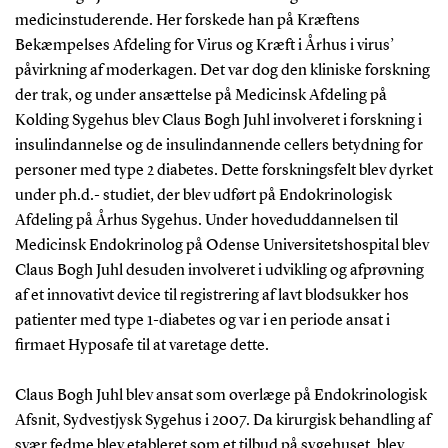
medicinstuderende. Her forskede han på Kræftens
Bekæmpelses Afdeling for Virus og Kræft i Århus i virus’
påvirkning af moderkagen. Det var dog den kliniske forskning
der trak, og under ansættelse på Medicinsk Afdeling på
Kolding Sygehus blev Claus Bogh Juhl involveret i forskning i
insulindannelse og de insulindannende cellers betydning for
personer med type 2 diabetes. Dette forskningsfelt blev dyrket
under ph.d.- studiet, der blev udført på Endokrinologisk
Afdeling på Århus Sygehus. Under hoveduddannelsen til
Medicinsk Endokrinolog på Odense Universitetshospital blev
Claus Bogh Juhl desuden involveret i udvikling og afprøvning
af et innovativt device til registrering af lavt blodsukker hos
patienter med type 1-diabetes og var i en periode ansat i
firmaet Hyposafe til at varetage dette.
Claus Bogh Juhl blev ansat som overlæge på Endokrinologisk
Afsnit, Sydvestjysk Sygehus i 2007. Da kirurgisk behandling af
svær fedme blev etableret som et tilbud på sygehuset, blev