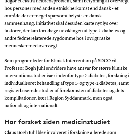
udgør et ekstra helbredsproblem, samt betydning af overvægt
hos personer med anden etnisk herkomst end dansk - et
område der er meget sparsomt belyst i en dansk
sammenhæng. Initiativet skal desuden kaste nyt lys over
faktorer, der kan forudsige udviklingen af type 2-diabetes og
andre fedmerelaterede sygdomme hos i øvrigt raske
mennesker med overvægt.
Som programleder for Klinisk Intervention på SDCO vil
Professor Bogh Juhl endvidere have ansvar for større kliniske
interventionsstudier især indenfor type 2-diabetes, forskning i
individualiseret behandling af type 1- og type-2 diabetes, samt
registerbaserede studier af forekomsten af diabetes og dets
komplikationer, især i Region Syddanmark, men også
nationalt og internationalt.
Har forsket siden medicinstudiet
Claus Bogh Juhl blev involveret i forskning allerede som