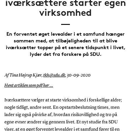
iværksættere starter egen
virksomhed
En forventet øget levealder i et samfund hænger
sammen med, at tilbøjeligheden til at blive
iværksætter topper på et senere tidspunkt i livet,
lyder det fra forskere på SDU.
Af Tina Højrup Kjær,
tkh@sdu.dk
,
30-09-2020
Hent artiklen som pdf her ...
Iværksættere vælger at starte virksomhed i forskellige aldre;
nogle tidligt, andre sent. En opstartsbeslutning times, men
lader sig også påvirke af, hvordan risikovillighed og tro på
egne evner ændrer sig gennem livet. Et nyt studie fra SDU
viser, at en øget forventet levealder i et samfund fører til en