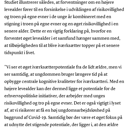
Studiet illustrerer således, at forventninger om en højere
levealder fører til en forsinkelse i udviklingen af risikovillighed
og troen på egne evner i de unge år kombineret med en
stigning i troen på egne evner og en øget risikovillighed i en
senere alder. Dette er en vigtig forklaring på, hvorfor en
forventet øget levealder i et samfund hænger sammen med,
at tilbøjeligheden til at blive iværksætter topper på et senere
tidspunkt i livet.
"Vi ser et øget iværksætterpotentiale fra de lidt ældre, men vi
ser samtidig, at ungdommen bruger længere tid på at
opbygge centrale kognitive kvaliteter for iværksætteri. Med en
højere levealder kan der dermed ligge et potentiale for de
erhvervspolitiske initiativer, der arbejder med unges
risikovillighed og tro på egne evner. Det er også vigtigt i lyset
af, at vi risikerer at få en høj ungdomsarbejdsløshed på
baggrund af Covid-19. Samtidig bør der være et øget fokus på
at udnytte det stigende potentiale, der ligger i, at den ældre