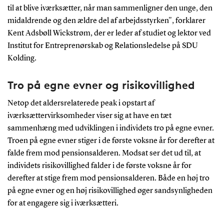
til at blive iværksætter, når man sammenligner den unge, den
midaldrende og den ældre del af arbejdsstyrken", forklarer
Kent Adsbøll Wickstrøm, der er leder af studiet og lektor ved
Institut for Entreprenørskab og Relationsledelse på SDU
Kolding.
Tro på egne evner og risikovillighed
Netop det aldersrelaterede peak i opstart af
iværksættervirksomheder viser sig at have en tæt
sammenhæng med udviklingen i individets tro på egne evner.
Troen på egne evner stiger i de første voksne år for derefter at
falde frem mod pensionsalderen. Modsat ser det ud til, at
individets risikovillighed falder i de første voksne år for
derefter at stige frem mod pensionsalderen. Både en høj tro
på egne evner og en høj risikovillighed øger sandsynligheden
for at engagere sig i iværksætteri.