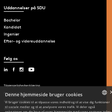
Uddannelser på SDU
Bachelor
Kandidat
Ingeniør
Efter- og videreuddannelse
Følg os
Tilgængelighedserklæring
Databeskyttelse på SDU
Denne hjemmeside bruger cookies
Cookie-indstillinger
Vi bruger cookies til at tilpasse vores indhold og til at vise dig funktioner
til sociale medier og til at analysere vores trafik. Vi deler også
DANISH
Whistleblowerordning på SDU
oplysninger om din brug af vores hjemmeside med vores partnere inden