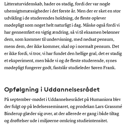
Litteraturvidenskab, hader os stadig, fordi der var nogle
uhensigtsmæssigheder i det første år. Men der er sket en stor
udvikling i de studerendes holdning, de fleste oplever
mødepligt som noget helt naturligt i dag. Måske også fordi vi
har gennemført en vigtig ændring, så vi til eksamen belønner
dem, som kommer til undervisning, med nedsat pensum,
mens dem, der ikke kommer, skal op i normalt pensum. Det
er ikke fordi, vi tror, vi har fundet den hellige gral, det er stadig
et eksperiment, men både vi og de fleste studerende, synes
mødepligt fungerer godt, fastslår studieleder Søren Frank.
Opfølgning i Uddannelsesrådet
På september-mødet i Uddannelsesrådet på Humaniora blev
der fulgt op på ledelsesseminaret, og prodekan Lars Grassmé
Binderup glæder sig over, at der allerede er gang i både tiltag
og drøftelser ude i miljøerne omkring studieintensitet.