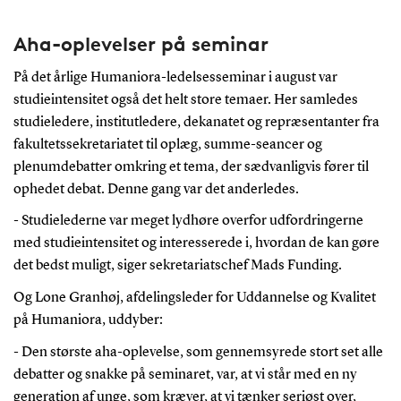
Aha-oplevelser på seminar
På det årlige Humaniora-ledelsesseminar i august var
studieintensitet også det helt store temaer. Her samledes
studieledere, institutledere, dekanatet og repræsentanter fra
fakultetssekretariatet til oplæg, summe-seancer og
plenumdebatter omkring et tema, der sædvanligvis fører til
ophedet debat. Denne gang var det anderledes.
- Studielederne var meget lydhøre overfor udfordringerne
med studieintensitet og interesserede i, hvordan de kan gøre
det bedst muligt, siger sekretariatschef Mads Funding.
Og Lone Granhøj, afdelingsleder for Uddannelse og Kvalitet
på Humaniora, uddyber:
- Den største aha-oplevelse, som gennemsyrede stort set alle
debatter og snakke på seminaret, var, at vi står med en ny
generation af unge, som kræver, at vi tænker seriøst over,