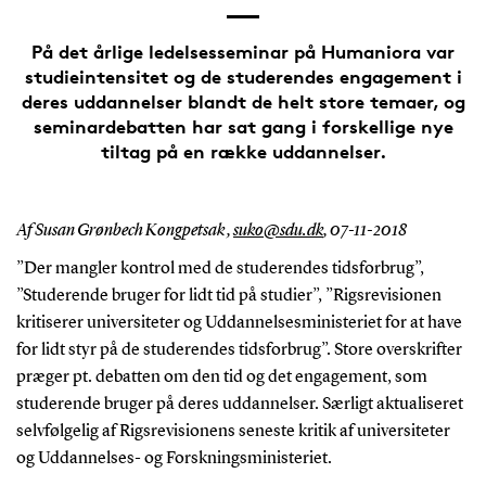
På det årlige ledelsesseminar på Humaniora var
studieintensitet og de studerendes engagement i
deres uddannelser blandt de helt store temaer, og
seminardebatten har sat gang i forskellige nye
tiltag på en række uddannelser.
Af Susan Grønbech Kongpetsak ,
suko@sdu.dk
,
07-11-2018
”Der mangler kontrol med de studerendes tidsforbrug”,
”Studerende bruger for lidt tid på studier”, ”Rigsrevisionen
kritiserer universiteter og Uddannelsesministeriet for at have
for lidt styr på de studerendes tidsforbrug”. Store overskrifter
præger pt. debatten om den tid og det engagement, som
studerende bruger på deres uddannelser. Særligt aktualiseret
selvfølgelig af Rigsrevisionens seneste kritik af universiteter
og Uddannelses- og Forskningsministeriet.