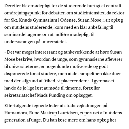
Derefter blev mødepligt for de studerende hurtigt et centralt
omdrejningspunkt for debatten om studieintensitet, da rektor
for Skt. Knuds Gymnasium i Odense, Susan Mose, i sit oplæg
om nutidens studerende, kom med en klar anbefaling til
seminardeltagerne om at indføre mødepligt til
undervisningen på universitetet.
- Det var meget interessant og tankevækkende at høre Susan
Mose beskrive, hvordan de unge, som gymnasierne afleverer
til universiteterne, er nogenlunde motiverede og godt
disponerede for at studere, men at det simpelthen ikke duer
med den afgrund af frihed, vi placerer dem i. I gymnasiet
havde de jo lige lært at møde til timerne, fortæller
sekretariatschef Mads Funding om oplægget.
Efterfølgende tegnede leder af studievejledningen på
Humaniora, Rune Mastrup Lauridsen, et portræt af nutidens
generation af unge. Du kan læse mere om hans oplæg
her