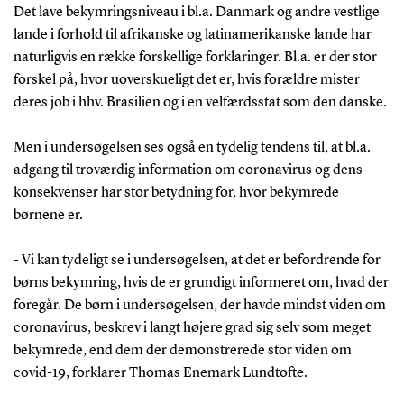
Det lave bekymringsniveau i bl.a. Danmark og andre vestlige
lande i forhold til afrikanske og latinamerikanske lande har
naturligvis en række forskellige forklaringer. Bl.a. er der stor
forskel på, hvor uoverskueligt det er, hvis forældre mister
deres job i hhv. Brasilien og i en velfærdsstat som den danske.
Men i undersøgelsen ses også en tydelig tendens til, at bl.a.
adgang til troværdig information om coronavirus og dens
konsekvenser har stor betydning for, hvor bekymrede
børnene er.
- Vi kan tydeligt se i undersøgelsen, at det er befordrende for
børns bekymring, hvis de er grundigt informeret om, hvad der
foregår. De børn i undersøgelsen, der havde mindst viden om
coronavirus, beskrev i langt højere grad sig selv som meget
bekymrede, end dem der demonstrerede stor viden om
covid-19, forklarer Thomas Enemark Lundtofte.