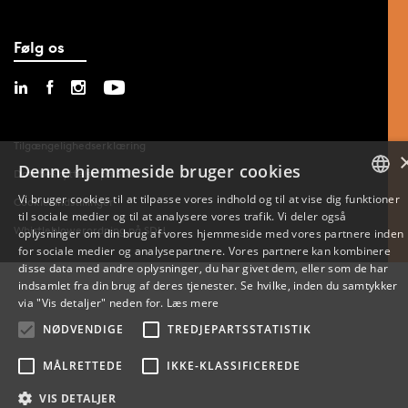
Følg os
Tilgængelighedserklæring
Denne hjemmeside bruger cookies
Databeskyttelse på SDU
Vi bruger cookies til at tilpasse vores indhold og til at vise dig funktioner
Cookie-indstillinger
til sociale medier og til at analysere vores trafik. Vi deler også
DANISH
Whistleblowerordning på SDU
oplysninger om din brug af vores hjemmeside med vores partnere inden
for sociale medier og analysepartnere. Vores partnere kan kombinere
ENGLISH
disse data med andre oplysninger, du har givet dem, eller som de har
indsamlet fra din brug af deres tjenester. Se hvilke, inden du samtykker
DANISH
via "Vis detaljer" neden for.
Læs mere
NØDVENDIGE
TREDJEPARTSSTATISTIK
MÅLRETTEDE
IKKE-KLASSIFICEREDE
VIS DETALJER