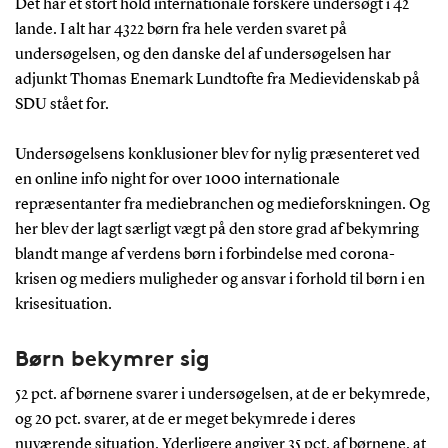
Det har et stort hold internationale forskere undersøgt i 42
lande. I alt har 4322 børn fra hele verden svaret på
undersøgelsen, og den danske del af undersøgelsen har
adjunkt Thomas Enemark Lundtofte fra Medievidenskab på
SDU stået for.
Undersøgelsens konklusioner blev for nylig præsenteret ved
en online info night for over 1000 internationale
repræsentanter fra mediebranchen og medieforskningen. Og
her blev der lagt særligt vægt på den store grad af bekymring
blandt mange af verdens børn i forbindelse med corona-
krisen og mediers muligheder og ansvar i forhold til børn i en
krisesituation.
Børn bekymrer sig
52 pct. af børnene svarer i undersøgelsen, at de er bekymrede,
og 20 pct. svarer, at de er meget bekymrede i deres
nuværende situation. Yderligere angiver 35 pct. af børnene, at