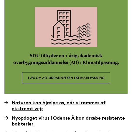
SDU tilbyder en 1-årig akademisk
overbygningsuddannelse (AO) i Klimatilpasning.
LÆS OM AO-UDDANNELSEN I KLIMATILPASNING
Naturen kan hjælpe os, når vi rammes af
ekstremt vejr
Nyopdaget virus i Odense Å kan dræbe resistente
bakterier