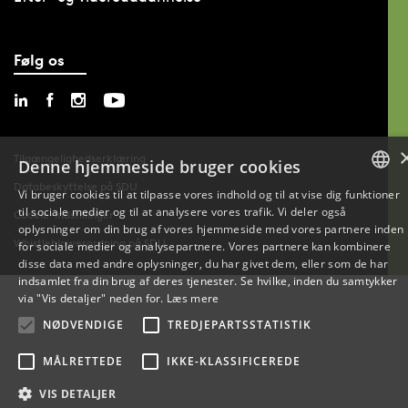
Følg os
Tilgængelighedserklæring
Denne hjemmeside bruger cookies
Databeskyttelse på SDU
Vi bruger cookies til at tilpasse vores indhold og til at vise dig funktioner
til sociale medier og til at analysere vores trafik. Vi deler også
DANISH
Cookie-indstillinger
oplysninger om din brug af vores hjemmeside med vores partnere inden
Whistleblowerordning på SDU
for sociale medier og analysepartnere. Vores partnere kan kombinere
ENGLISH
disse data med andre oplysninger, du har givet dem, eller som de har
indsamlet fra din brug af deres tjenester. Se hvilke, inden du samtykker
DANISH
via "Vis detaljer" neden for.
Læs mere
NØDVENDIGE
TREDJEPARTSSTATISTIK
MÅLRETTEDE
IKKE-KLASSIFICEREDE
VIS DETALJER