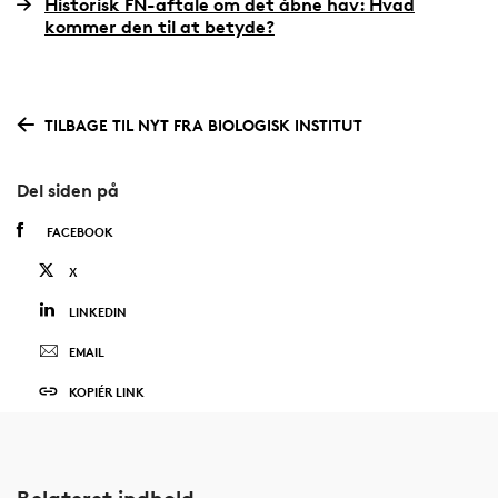
Historisk FN-aftale om det åbne hav: Hvad
kommer den til at betyde?
TILBAGE TIL NYT FRA BIOLOGISK INSTITUT
Del siden på
FACEBOOK
X
LINKEDIN
EMAIL
KOPIÉR LINK
Relateret indhold