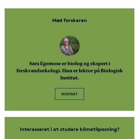
Mød forskeren
Sara Egemose er biolog og ekspert i
ferskvandsøkologi. Hun er lektor på Biologisk
Institut.
KONTAKT
Interesseret i at studere klimatilpasning?