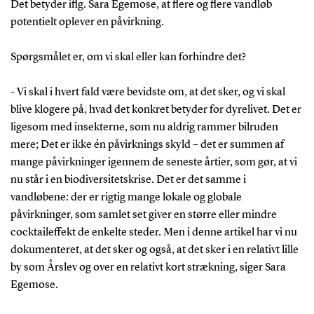
Det betyder iflg. Sara Egemose, at flere og flere vandløb
potentielt oplever en påvirkning.
Spørgsmålet er, om vi skal eller kan forhindre det?
- Vi skal i hvert fald være bevidste om, at det sker, og vi skal
blive klogere på, hvad det konkret betyder for dyrelivet. Det er
ligesom med insekterne, som nu aldrig rammer bilruden
mere; Det er ikke én påvirknings skyld – det er summen af
mange påvirkninger igennem de seneste årtier, som gør, at vi
nu står i en biodiversitetskrise. Det er det samme i
vandløbene: der er rigtig mange lokale og globale
påvirkninger, som samlet set giver en større eller mindre
cocktaileffekt de enkelte steder. Men i denne artikel har vi nu
dokumenteret, at det sker og også, at det sker i en relativt lille
by som Årslev og over en relativt kort strækning, siger Sara
Egemose.