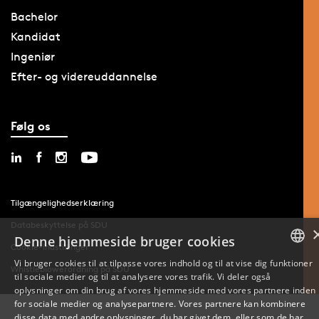
Bachelor
Kandidat
Ingeniør
Efter- og videreuddannelse
Følg os
Tilgængelighedserklæring
Databeskyttelse på SDU
Denne hjemmeside bruger cookies
Cookie-indstillinger
Vi bruger cookies til at tilpasse vores indhold og til at vise dig funktioner
Whistleblowerordning på SDU
til sociale medier og til at analysere vores trafik. Vi deler også
DANISH
oplysninger om din brug af vores hjemmeside med vores partnere inden
for sociale medier og analysepartnere. Vores partnere kan kombinere
ENGLISH
disse data med andre oplysninger, du har givet dem, eller som de har