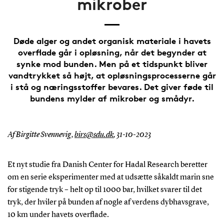
mikrober
Døde alger og andet organisk materiale i havets
overflade går i opløsning, når det begynder at
synke mod bunden. Men på et tidspunkt bliver
vandtrykket så højt, at opløsningsprocesserne går
i stå og næringsstoffer bevares. Det giver føde til
bundens mylder af mikrober og smådyr.
Af Birgitte Svennevig,
birs@sdu.dk
,
31-10-2023
Et nyt studie fra Danish Center for Hadal Research beretter
om en serie eksperimenter med at udsætte såkaldt marin sne
for stigende tryk – helt op til 1000 bar, hvilket svarer til det
tryk, der hviler på bunden af nogle af verdens dybhavsgrave,
10 km under havets overflade.