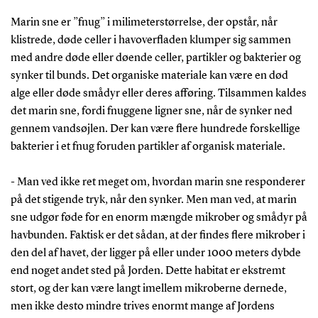
Marin sne er ”fnug” i milimeterstørrelse, der opstår, når
klistrede, døde celler i havoverfladen klumper sig sammen
med andre døde eller døende celler, partikler og bakterier og
synker til bunds. Det organiske materiale kan være en død
alge eller døde smådyr eller deres afføring. Tilsammen kaldes
det marin sne, fordi fnuggene ligner sne, når de synker ned
gennem vandsøjlen. Der kan være flere hundrede forskellige
bakterier i et fnug foruden partikler af organisk materiale.
- Man ved ikke ret meget om, hvordan marin sne responderer
på det stigende tryk, når den synker. Men man ved, at marin
sne udgør føde for en enorm mængde mikrober og smådyr på
havbunden. Faktisk er det sådan, at der findes flere mikrober i
den del af havet, der ligger på eller under 1000 meters dybde
end noget andet sted på Jorden. Dette habitat er ekstremt
stort, og der kan være langt imellem mikroberne dernede,
men ikke desto mindre trives enormt mange af Jordens