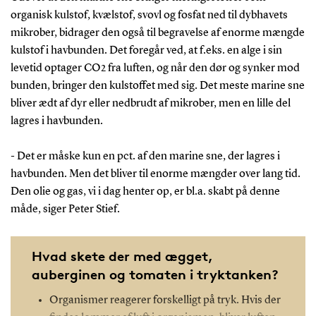
organisk kulstof, kvælstof, svovl og fosfat ned til dybhavets
mikrober, bidrager den også til begravelse af enorme mængde
kulstof i havbunden. Det foregår ved, at f.eks. en alge i sin
levetid optager CO2 fra luften, og når den dør og synker mod
bunden, bringer den kulstoffet med sig. Det meste marine sne
bliver ædt af dyr eller nedbrudt af mikrober, men en lille del
lagres i havbunden.
- Det er måske kun en pct. af den marine sne, der lagres i
havbunden. Men det bliver til enorme mængder over lang tid.
Den olie og gas, vi i dag henter op, er bl.a. skabt på denne
måde, siger Peter Stief.
Hvad skete der med ægget,
auberginen og tomaten i tryktanken?
Organismer reagerer forskelligt på tryk. Hvis der