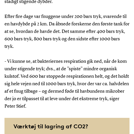
stadigt stigende dybder.
Efter fire dage var fnuggene under 200 bars tryk, svarende til
en havdybde på 2 km. Da åbnede forskerne den første tank for
at se, hvordan de havde det. Det samme efter 400 bars tryk,
600 bars tryk, 800 bars tryk og den sidste efter 1000 bars
tryk.
- Vi kunne se, at bakteriernes respiration gik ned, når de kom
under stigende tryk; dvs., at de ”spiste” mindre organisk
kulstof. Ved 600 bar stoppede respirationen helt, og det holdt
sig hele vejen ned til 1000 bars tryk, hvor der var ca. halvdelen
af et fnug tilbage – og dermed føde til havbundens mikrober
der jo er tilpasset til at leve under det ekstreme tryk, siger
Peter Stief.
Værktøj til lagring af CO2?