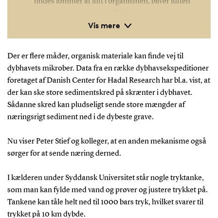
findes lommer af luft i organismen, bliver luften
trykket sammen, og det får fx et menneskes
Vis mere
lunger til at kollapse. Der findes også en
luftlomme i et æg, og derfor så forskerne et æg
kollapse, da de testede det ved 1000 bar i
Der er flere måder, organisk materiale kan finde vej til
trykkammeret, svarende til trykket på 10 km
dybhavets mikrober. Data fra en række dybhavsekspeditioner
dybde. En aubergine indeholder også luft, men
foretaget af Danish Center for Hadal Research har bl.a. vist, at
den er fordelt i det svampede frugtkød. Da den
der kan ske store sedimentskred på skrænter i dybhavet.
kom ud af trykkammeret, lignede den
Sådanne skred kan pludseligt sende store mængder af
umiddelbart sig selv, men den vejede dobbelt så
næringsrigt sediment ned i de dybeste grave.
meget som før, fordi luften var blevet fortrængt
og erstattet af vand. En tomat blev også testet ved
Nu viser Peter Stief og kolleger, at en anden mekanisme også
de 1000 bar, og der skete det modsatte af, hvad
sørger for at sende næring derned.
man umiddelbart skulle tro: Den blev ikke mast,
men var ganske sig selv efter de 1000 bar, fordi
I kælderen under Syddansk Universitet står nogle tryktanke,
der ingen luft er i en tomat, kun væske.
som man kan fylde med vand og prøver og justere trykket på.
Tankene kan tåle helt ned til 1000 bars tryk, hvilket svarer til
trykket på 10 km dybde.