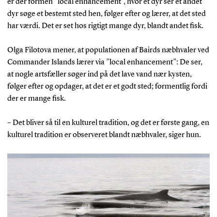
er der formen ”local enhancement”, hvor et dyr ser et andet
dyr søge et bestemt sted hen, følger efter og lærer, at det sted
har værdi. Det er set hos rigtigt mange dyr, blandt andet fisk.
Olga Filotova mener, at populationen af Bairds næbhvaler ved
Commander Islands lærer via ”local enhancement”: De ser,
at nogle artsfæller søger ind på det lave vand nær kysten,
følger efter og opdager, at det er et godt sted; formentlig fordi
der er mange fisk.
– Det bliver så til en kulturel tradition, og det er første gang, en
kulturel tradition er observeret blandt næbhvaler, siger hun.