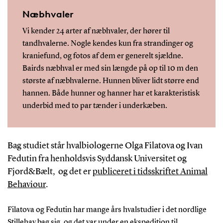
Næbhvaler
Vi kender 24 arter af næbhvaler, der hører til
tandhvalerne. Nogle kendes kun fra strandinger og
kraniefund, og fotos af dem er generelt sjældne.
Bairds næbhval er med sin længde på op til 10 m den
største af næbhvalerne. Hunnen bliver lidt større end
hannen. Både hunner og hanner har et karakteristisk
underbid med to par tænder i underkæben.
Bag studiet står hvalbiologerne Olga Filatova og Ivan
Fedutin fra henholdsvis Syddansk Universitet og
Fjord&Bælt, og det er
publiceret i tidsskriftet Animal
Behaviour
.
Filatova og Fedutin har mange års hvalstudier i det nordlige
Stillehav bag sig, og det var under en ekspedition til