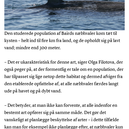
Den studerede population af Bairds næbhvaler kom tæt til
kysten – helt ind til fire km fra land, og de opholdt sig på lavt
vand; mindre end 300 meter.
– Det er ukarakteristisk for denne art, siger Olga Filotova, der
også peger på, at der formentlig er tale om en population, der
har tilpasset sig lige netop dette habitat og dermed afviger fra
den etablerede opfattelse af, at alle næbhvaler færdes langt
ude på havet og på dybt vand.
– Det betyder, at man ikke kan forvente, at alle indenfor en
bestemt art opfører sig på samme måde. Det gør det
vanskeligt at planlægge beskyttelse af arter – i dette tilfælde
kan man for eksempel ikke planlægge efter, at næbhvaler kun