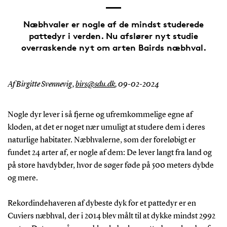
Næbhvaler er nogle af de mindst studerede
pattedyr i verden. Nu afslører nyt studie
overraskende nyt om arten Bairds næbhval.
Af Birgitte Svennevig,
birs@sdu.dk
,
09-02-2024
Nogle dyr lever i så fjerne og ufremkommelige egne af
kloden, at det er noget nær umuligt at studere dem i deres
naturlige habitater. Næbhvalerne, som der foreløbigt er
fundet 24 arter af, er nogle af dem: De lever langt fra land og
på store havdybder, hvor de søger føde på 500 meters dybde
og mere.
Rekordindehaveren af dybeste dyk for et pattedyr er en
Cuviers næbhval, der i 2014 blev målt til at dykke mindst 2992