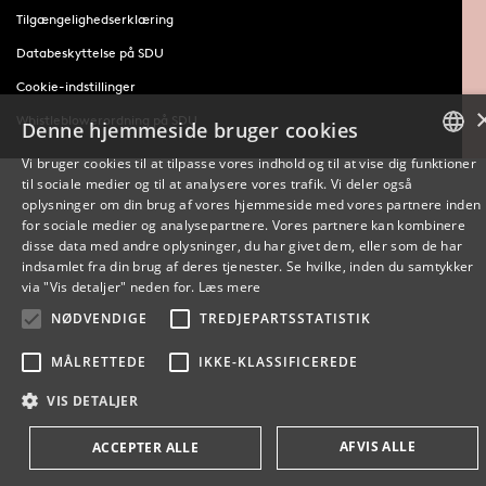
Tilgængelighedserklæring
Databeskyttelse på SDU
Cookie-indstillinger
Whistleblowerordning på SDU
Denne hjemmeside bruger cookies
Vi bruger cookies til at tilpasse vores indhold og til at vise dig funktioner
til sociale medier og til at analysere vores trafik. Vi deler også
DANISH
oplysninger om din brug af vores hjemmeside med vores partnere inden
for sociale medier og analysepartnere. Vores partnere kan kombinere
ENGLISH
disse data med andre oplysninger, du har givet dem, eller som de har
indsamlet fra din brug af deres tjenester. Se hvilke, inden du samtykker
DANISH
via "Vis detaljer" neden for.
Læs mere
NØDVENDIGE
TREDJEPARTSSTATISTIK
MÅLRETTEDE
IKKE-KLASSIFICEREDE
VIS DETALJER
AFVIS ALLE
ACCEPTER ALLE