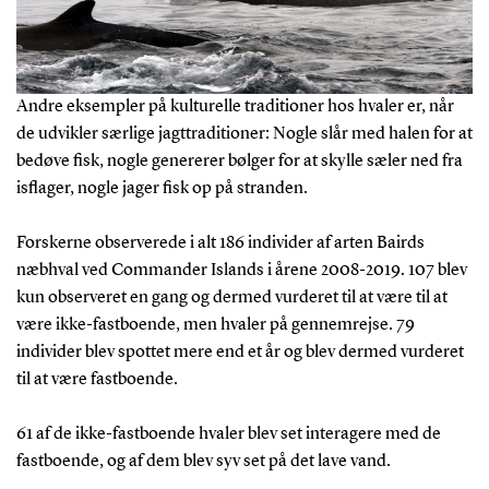
Andre eksempler på kulturelle traditioner hos hvaler er, når
de udvikler særlige jagttraditioner: Nogle slår med halen for at
bedøve fisk, nogle genererer bølger for at skylle sæler ned fra
isflager, nogle jager fisk op på stranden.
Forskerne observerede i alt 186 individer af arten Bairds
næbhval ved Commander Islands i årene 2008-2019. 107 blev
kun observeret en gang og dermed vurderet til at være til at
være ikke-fastboende, men hvaler på gennemrejse. 79
individer blev spottet mere end et år og blev dermed vurderet
til at være fastboende.
61 af de ikke-fastboende hvaler blev set interagere med de
fastboende, og af dem blev syv set på det lave vand.