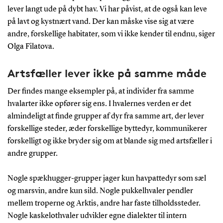
lever langt ude på dybt hav. Vi har påvist, at de også kan leve
på lavt og kystnært vand. Der kan måske vise sig at være
andre, forskellige habitater, som vi ikke kender til endnu, siger
Olga Filatova.
Artsfæller lever ikke på samme måde
Der findes mange eksempler på, at individer fra samme
hvalarter ikke opfører sig ens. I hvalernes verden er det
almindeligt at finde grupper af dyr fra samme art, der lever
forskellige steder, æder forskellige byttedyr, kommunikerer
forskelligt og ikke bryder sig om at blande sig med artsfæller i
andre grupper.
Nogle spækhugger-grupper jager kun havpattedyr som sæl
og marsvin, andre kun sild. Nogle pukkelhvaler pendler
mellem troperne og Arktis, andre har faste tilholdssteder.
Nogle kaskelothvaler udvikler egne dialekter til intern