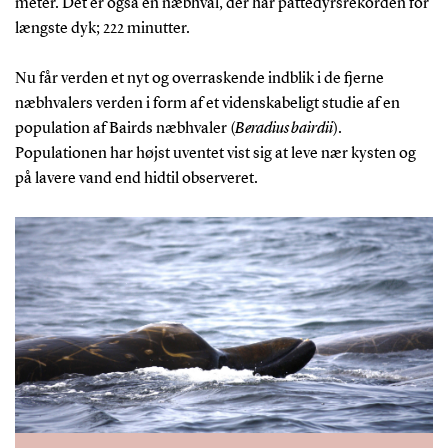
meter. Det er også en næbhval, der har pattedyrsrekorden for
længste dyk; 222 minutter.
Nu får verden et nyt og overraskende indblik i de fjerne
næbhvalers verden i form af et videnskabeligt studie af en
population af Bairds næbhvaler (
Beradius bairdii
).
Populationen har højst uventet vist sig at leve nær kysten og
på lavere vand end hidtil observeret.