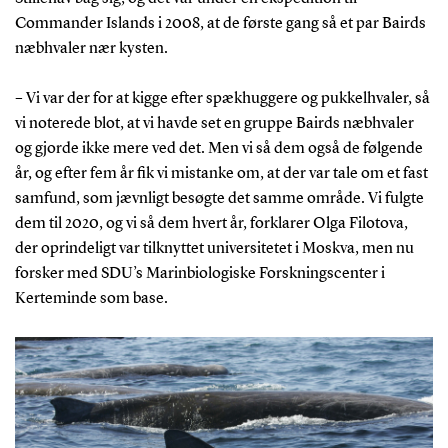
Commander Islands i 2008, at de første gang så et par Bairds
næbhvaler nær kysten.
– Vi var der for at kigge efter spækhuggere og pukkelhvaler, så
vi noterede blot, at vi havde set en gruppe Bairds næbhvaler
og gjorde ikke mere ved det. Men vi så dem også de følgende
år, og efter fem år fik vi mistanke om, at der var tale om et fast
samfund, som jævnligt besøgte det samme område. Vi fulgte
dem til 2020, og vi så dem hvert år, forklarer Olga Filotova,
der oprindeligt var tilknyttet universitetet i Moskva, men nu
forsker med SDU’s Marinbiologiske Forskningscenter i
Kerteminde som base.