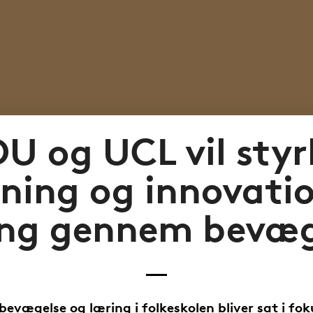
DU og UCL vil styr
kning og innovati
ing gennem bevæg
bevægelse og læring i folkeskolen bliver sat i fok