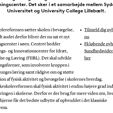
ningscenter. Det sker i et samarbejde mellem Sy
Universitet og University College Lillebælt.
olereformen sætter skolen i bevægelse,
Tilmeld dig ny
t andet derfor bliver der nu sat et nyt
nu
ngscenter i søen. Centret hedder
Få løbende nyh
ngs- og Innovationscenter for Idræt,
Sundhedsvide
se og Læring (FIIBL). Det skal udvikle
her
ingsformer, som involverer kroppen i
 unges læring samt rådgive om og støtte
ion af fysisk aktivitet og bevægelse i skolernes hverdag.
eskolereformen skal fysisk aktivitet i endnu højere grad in
æringen i skolerne. Derfor er der brug for mere viden om, h
hjerne får det bedste udbytte af opbruddet i det klassiske
ema.