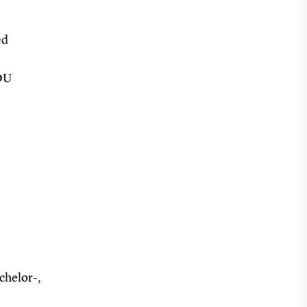
ed
SDU
chelor-,