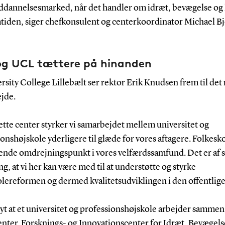
ddannelsesmarked, når det handler om idræt, bevægelse og
mtiden, siger chefkonsulent og centerkoordinator Michael Bj
g UCL tættere på hinanden
rsity College Lillebælt ser rektor Erik Knudsen frem til det
jde.
tte center styrker vi samarbejdet mellem universitet og
onshøjskole yderligere til glæde for vores aftagere. Folkesk
rende omdrejningspunkt i vores velfærdssamfund. Det er af s
g, at vi her kan være med til at understøtte og styrke
lereformen og dermed kvalitetsudviklingen i den offentlige
yt at et universitet og professionshøjskole arbejder sammen 
enter. Forsknings- og Innovationscenter for Idræt, Bevægels