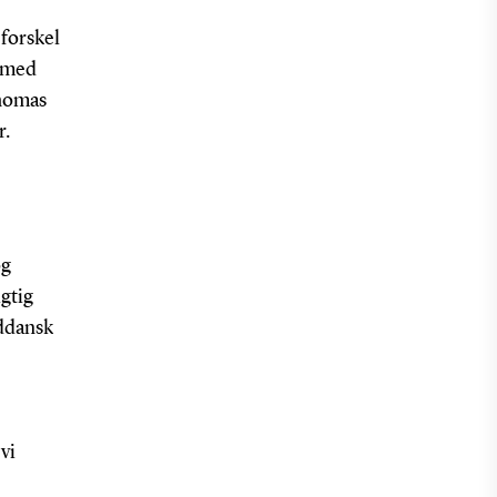
 forskel
r med
Thomas
r.
og
gtig
yddansk
vi