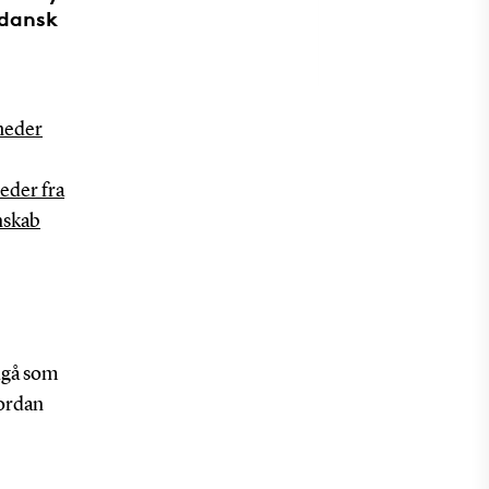
ddansk
heder
eder fra
nskab
dgå som
vordan