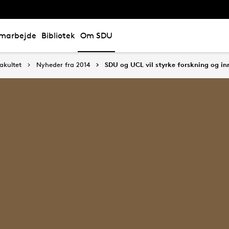
marbejde
Bibliotek
Om SDU
akultet
Nyheder fra 2014
SDU og UCL vil styrke forskning og 