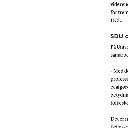
videreu
for fre
UCL.
SDU o
På Unive
samarbe
- Med de
professi
et afgø
betydnin
folkesko
Det er n
fælles c