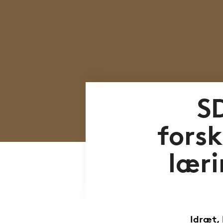
S
fors
lær
Idræt, 