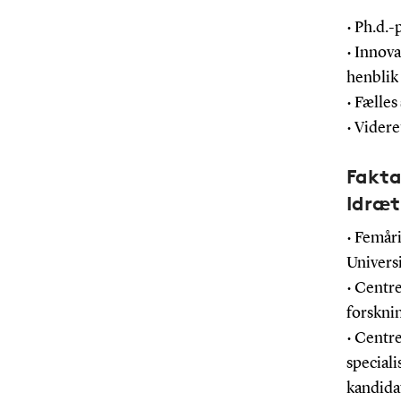
• Ph.d.-
• Innov
henblik
• Fælles
• Vider
Fakta
Idræt
• Femår
Universi
• Centr
forsknin
• Centre
special
kandidat