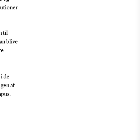
itutioner
 til
an blive
re
i de
gen af
mpus.