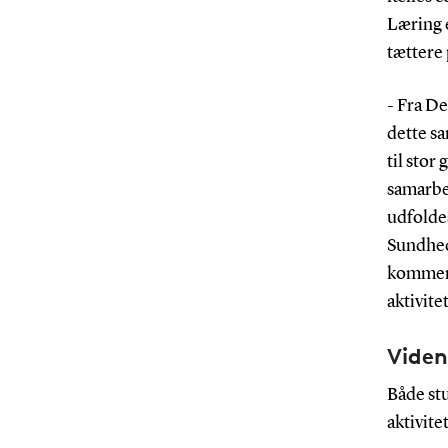
Læring e
tættere
- Fra D
dette s
til stor
samarbej
udfoldes
Sundhed
kommend
aktivite
Viden 
Både st
aktivite