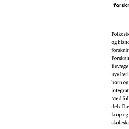
forsk
Folkesk
og bland
forskni
Forskni
Bevægel
nye lær
børn og
integrat
Med folk
del af l
krop og 
skolesk