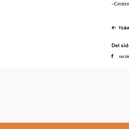
• Centre
TILB
Del si
FACE