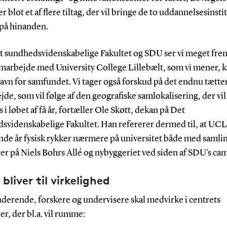
r blot et af flere tiltag, der vil bringe de to uddannelsesinst
 på hinanden.
et sundhedsvidenskabelige Fakultet og SDU ser vi meget frem
amarbejde med University College Lillebælt, som vi mener, k
 gavn for samfundet. Vi tager også forskud på det endnu tætte
de, som vil følge af den geografiske samlokalisering, der vil
 i løbet af få år, fortæller Ole Skøtt, dekan på Det
svidenskabelige Fakultet. Han refererer dermed til, at UCL 
e år fysisk rykker nærmere på universitet både med samlin
ter på Niels Bohrs Allé og nybyggeriet ved siden af SDU's ca
bliver til virkelighed
uderende, forskere og undervisere skal medvirke i centrets
ter, der bl.a. vil rumme: