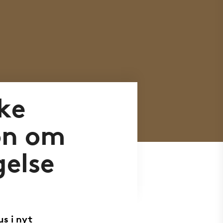
ke
on om
else
us i nyt