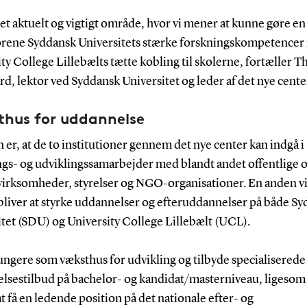
 et aktuelt og vigtigt område, hvor vi mener at kunne gøre en
forene Syddansk Universitets stærke forskningskompetence
ty College Lillebælts tætte kobling til skolerne, fortæller 
d, lektor ved Syddansk Universitet og leder af det nye cente
hus for uddannelse
 er, at de to institutioner gennem det nye center kan indgå i
ngs- og udviklingssamarbejder med blandt andet offentlige 
 virksomheder, styrelser og NGO-organisationer. En anden vi
bliver at styrke uddannelser og efteruddannelser på både S
tet (SDU) og University College Lillebælt (UCL).
 fungere som væksthus for udvikling og tilbyde specialiserede
lsestilbud på bachelor- og kandidat/masterniveau, ligesom 
t få en ledende position på det nationale efter- og