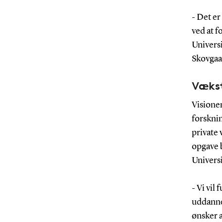
- Det er
ved at 
Universi
Skovgaar
Vækst
Visionen
forskni
private
opgave 
Universi
- Vi vil
uddanne
ønsker a