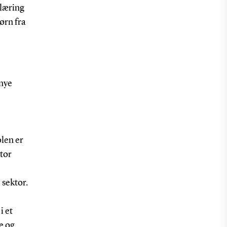
 læring
ørn fra
 nye
olen er
tor
 sektor.
i et
e og