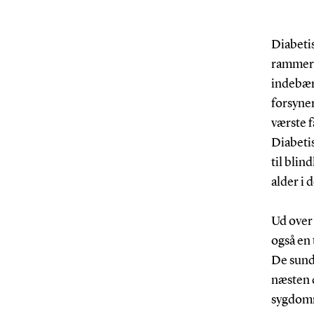
Diabeti
rammer 
indebær
forsyner
værste f
Diabetis
til blin
alder i 
Ud over
også en
De sund
næsten 
sygdom