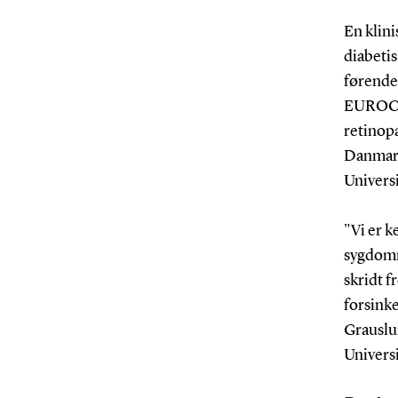
En klini
diabeti
førende
EUROCON
retinopa
Danmark
Univers
"Vi er k
sygdomm
skridt f
forsink
Grauslu
Universi