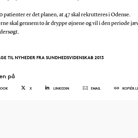
0 patienter er det planen, at 47 skal rekrutteres i Odense.
rne skal gennem to år dryppe øjnene og vil i den periode jæv
dersøgt.
AGE TIL NYHEDER FRA SUNDHEDSVIDENSKAB 2013
den på
BOOK
X
LINKEDIN
EMAIL
KOPIÉR L