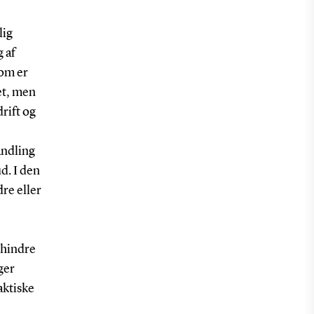
lig
 af
dom er
et, men
rift og
andling
d. I den
re eller
rhindre
ger
aktiske