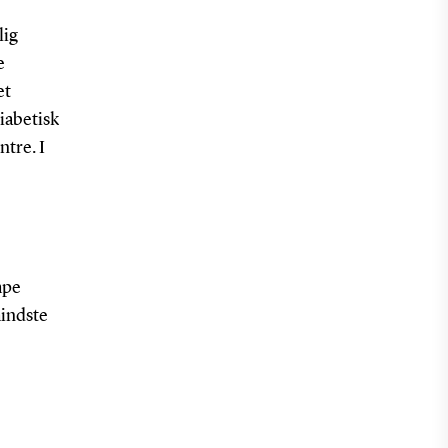
lig
e
et
iabetisk
ntre. I
mpe
mindste
b