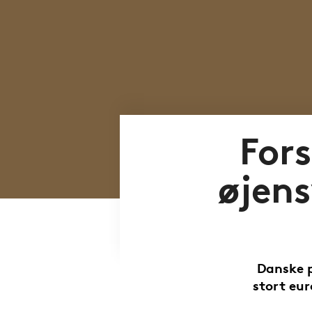
Fors
øjen
Danske p
stort eu