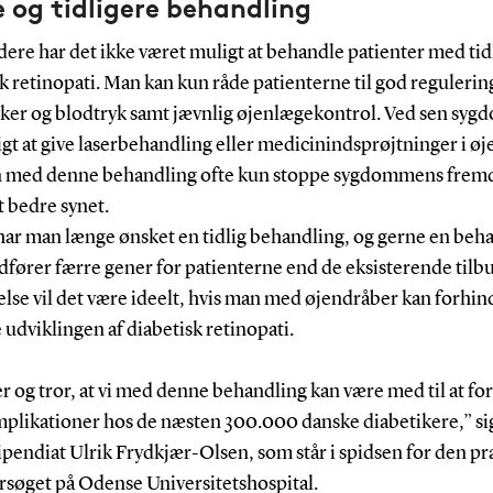
 og tidligere behandling
idere har det ikke været muligt at behandle patienter med tid
k retinopati. Man kan kun råde patienterne til god regulering
ker og blodtryk samt jævnlig øjenlægekontrol. Ved sen syg
gt at give laserbehandling eller medicinindsprøjtninger i øj
 med denne behandling ofte kun stoppe sygdommens fremd
 bedre synet.
har man længe ønsket en tidlig behandling, og gerne en beh
fører færre gener for patienterne end de eksisterende tilbu
lse vil det være ideelt, hvis man med øjendråber kan forhind
 udviklingen af diabetisk retinopati.
r og tror, at vi med denne behandling kan være med til at fo
plikationer hos de næsten 300.000 danske diabetikere,” si
ipendiat Ulrik Frydkjær-Olsen, som står i spidsen for den pr
orsøget på Odense Universitetshospital.