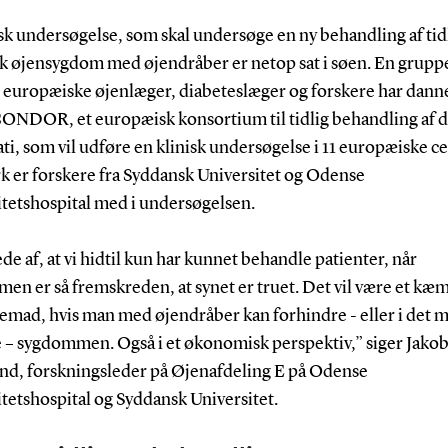
sk undersøgelse, som skal undersøge en ny behandling af tid
sk øjensygdom med øjendråber er netop sat i søen. En grupp
 europæiske øjenlæger, diabeteslæger og forskere har dann
DOR, et europæisk konsortium til tidlig behandling af d
ti, som vil udføre en klinisk undersøgelse i 11 europæiske ce
 er forskere fra Syddansk Universitet og Odense
itetshospital med i undersøgelsen.
ede af, at vi hidtil kun har kunnet behandle patienter, når
en er så fremskreden, at synet er truet. Det vil være et kæ
remad, hvis man med øjendråber kan forhindre - eller i det 
e – sygdommen. Også i et økonomisk perspektiv,” siger Jako
nd, forskningsleder på Øjenafdeling E på Odense
tetshospital og Syddansk Universitet.