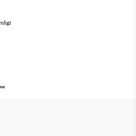
nligt
INK