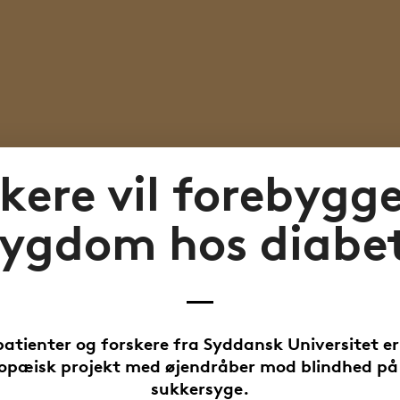
kere vil forebygg
sygdom hos diabet
atienter og forskere fra Syddansk Universitet er
ropæisk projekt med øjendråber mod blindhed på
sukkersyge.