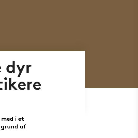
e dyr
ikere
 med i et
 grund af