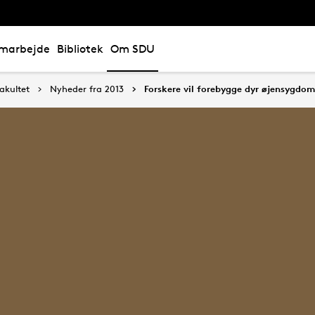
marbejde
Bibliotek
Om SDU
akultet
Nyheder fra 2013
Forskere vil forebygge dyr øjensygdom