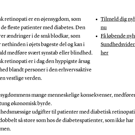
sk retinopati er en øjensygdom, som
Tilmeld dig ny
de fleste patienter med diabetes. Den
nu
er ændringer i de små blodkar, som
Få løbende nyh
 nethinden i øjets bageste del og kan i
Sundhedsvide
ald medføre svært synstab eller blindhed.
her
k retinopati er i dag den hyppigste årsag
dhed blandt personer i den erhvervsaktive
den vestlige verden.
 sygdommens mange menneskelige konsekvenser, medføre
 tung økonomisk byrde.
hedsmæssige udgifter til patienter med diabetisk retinopati
dobbelt så store som hos de diabetespatienter, som ikke har
men.