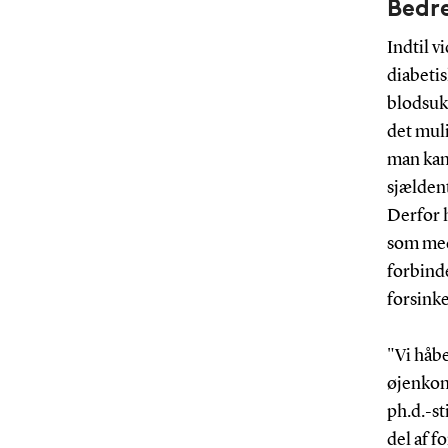
Bedre
Indtil v
diabetis
blodsuk
det muli
man kan
sjældent
Derfor 
som med
forbinde
forsinke
"Vi håbe
øjenkom
ph.d.-st
del af f