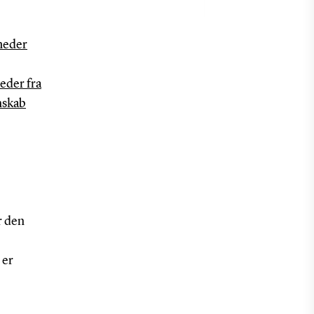
heder
eder fra
nskab
r den
 er