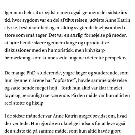
Igennem hele sit arbejdsliv, men også igennem det sidste års
tid, hvor sygdom var en del af tilværelsen, udviste Anne Katrin
styrke, beslutsomhed og en aldrig svigtende hjælpsomhed i
store som små sager. Det var en særlig fornøjelse på møder,
at høre hende skære igennem lange og uproduktive
diskussioner med en humoristisk, men knivskarp
bemærkning, som kunne sætte tingene i det rette perspektiv.
De mange PhD-studerende, yngre læger og studerende, som
hun igennem årene har "opfostret", havde samme oplevelse
og satte hende meget højt – fordi hun altid var klar i mælet,
loyal og personligt nærværende. På den måde var hun altid en
reel støtte og hjælp.
I de sidste måneder var Anne Katrin meget bevidst om, hvad
der ventede. Hun gjorde en ukuelige indsats for at leve også
den sidste tid på samme måde, som hun altid havde gjort -