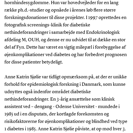
hornhindesygdomme. Hun var hovedvejleder for en lang
række ph.d.-studier og opnåede i årenes løb flere større
forskningsdonationer til disse projekter. I 1997 oprettedes en
fotografisk screenings-klinik for diabetiske
nethindeforandringer i samarbejde med Endokrinologisk
afdeling M, OUH, og denne er nu udvidet til at dække en stor
del af Fyn. Dette har været en vigtig milepæl i forebyggelse af
øjenkomplikationer ved diabetes og har forbedret prognosen
for disse patienter betydeligt.
Anne Katrin Sjølie var tidligt opmærksom på, at der er unikke
forhold for epidemiologisk forskning i Danmark, som kunne
udnyttes også indenfor området diabetiske
nethindeforandringer. En 3-årig ansættelse som klinisk
assistent ved – dengang - Odense Universitet - mundede i
1985 ud i en disputats, der kortlagde forekomsten og
risikofaktorerne for øjenkomplikationer og blindhed ved type
1 diabetes i 1985. Anne Katrin Sjølie påviste, at op mod hver 3.