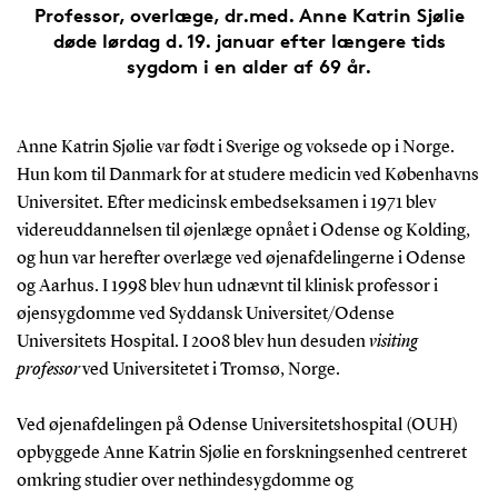
Professor, overlæge, dr.med. Anne Katrin Sjølie
døde lørdag d. 19. januar efter længere tids
sygdom i en alder af 69 år.
Anne Katrin Sjølie var født i Sverige og voksede op i Norge.
Hun kom til Danmark for at studere medicin ved Københavns
Universitet. Efter medicinsk embedseksamen i 1971 blev
videreuddannelsen til øjenlæge opnået i Odense og Kolding,
og hun var herefter overlæge ved øjenafdelingerne i Odense
og Aarhus. I 1998 blev hun udnævnt til klinisk professor i
øjensygdomme ved Syddansk Universitet/Odense
Universitets Hospital. I 2008 blev hun desuden
visiting
professor
ved Universitetet i Tromsø, Norge.
Ved øjenafdelingen på Odense Universitetshospital (OUH)
opbyggede Anne Katrin Sjølie en forskningsenhed centreret
omkring studier over nethindesygdomme og