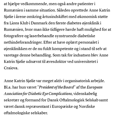
at hjælpe vedkommende, men også andre patienter i
Rumænien i samme situation. Således oprettede Anne Katrin
Sjølie i årene omkring årtusindskiftet med økonomisk støtte
fra Lions Klub i Danmark den første diabetes øjenklinik i
Rumænien, hvor man ikke tidligere havde haft mulighed for at
fotografere og laserbehandle synstruende diabetiske
nethindeforandringer. Efter at have oplært personalet i
øjenklinikken er de nu fuldt kompetente og i stand til selv at
varetage denne behandling. Som tak for indsatsen blev Anne
Katrin Sjølie udnævnt til æresdoktor ved universitetet i
Craiova.
Anne Katrin Sjølie var meget aktiv i organisatorisk arbejde.
Bl.a. har hun været ”
President of the Board
” af the
European
Association for Diabetic Eye Complications,
videnskabelig
sekretær og formand for Dansk Oftalmologisk Selskab samt
været dansk repræsentant i Europæiske og Nordiske
oftalmologiske selskaber.