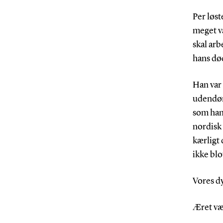
Per løst
meget væ
skal arb
hans død
Han var 
udendørs
som han
nordisk
kærligt
ikke blo
Vores dy
Æret væ