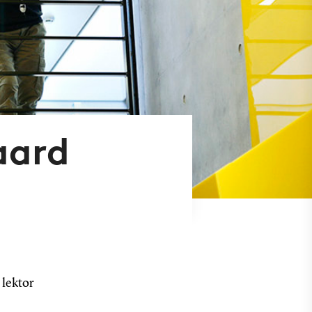
aard
 lektor