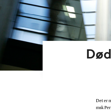
Død
Det er m
msk Per 