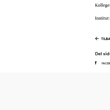
Kollege
Institu
TILB
Del si
FACE