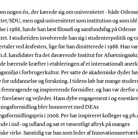
 om nogen én, der kærede sig om universitetet - både Odens
tet/SDU, men også universitetet som institution og som idé.
se i 1988, havde han læst filosofi og samfundsfag på Odense
tet. I studietiden involverede han sig i studenterpolitik og v
rtaler ved årsfesten, lige før han dimitterede i 1988. Han var
Ph.d. kandidater fra det daværende Institut for Afsætningsø
 de bærende kræfter i etableringen af et internationalt aner
gsmiljø i forbrugerkultur. Per satte de akademiske dyder hø
 for uddannelse og forskning. I tidens løb har mange stude
 fremragende og inspirerende formidler, og han var derfor 
 forelæser og vejleder. Hans dybe engagement i og eneståe
skningsformidling blev honoreret med DEAs
gsformidlingspris i 2008. Per har inspireret kolleger og ph.
de i ind- og udland og sat et væsentligt aftryk på manges
ske virke. Samtidig var han som leder af Innovationsnetvær