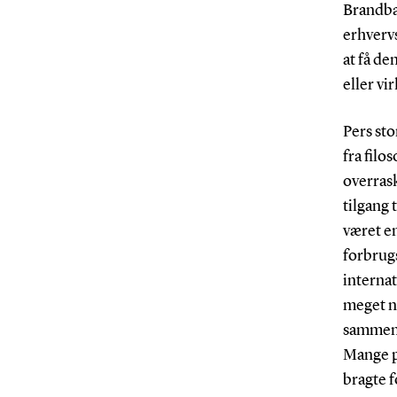
Brandba
erhvervs
at få de
eller v
Pers sto
fra filo
overrask
tilgang 
været en
forbrug
internat
meget næ
sammenh
Mange pe
bragte 