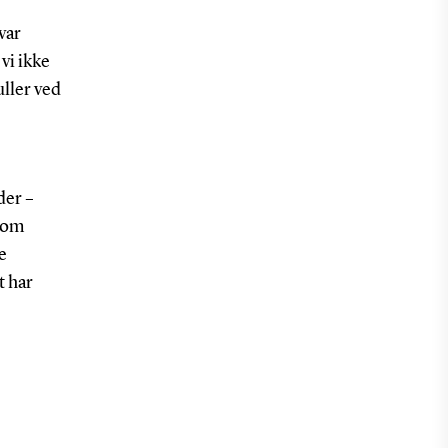
var
vi ikke
uller ved
der –
t om
e
t har