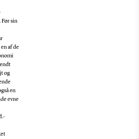
e
 Før sin
ar
 en af de
konomi
kendt
jt og
rende
også en
nde evne
d.-
ket