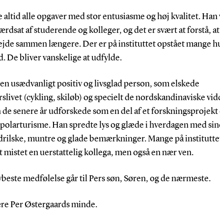
e altid alle opgaver med stor entusiasme og høj kvalitet. Han 
rdsat af studerende og kolleger, og det er svært at forstå, at 
ejde sammen længere. Der er på instituttet opstået mange h
. De bliver vanskelige at udfylde.
en usædvanligt positiv og livsglad person, som elskede
livet (cykling, skiløb) og specielt de nordskandinaviske vid
 de senere år udforskede som en del af et forskningsprojek
 polarturisme. Han spredte lys og glæde i hverdagen med sin
 drilske, muntre og glade bemærkninger. Mange på institutte
t mistet en uerstattelig kollega, men også en nær ven.
beste medfølelse går til Pers søn, Søren, og de nærmeste.
re Per Østergaards minde.