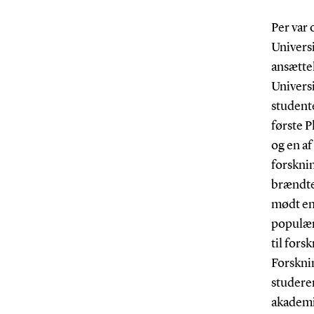
Per var
Universi
ansættel
Universi
studente
første 
og en af
forsknin
brændte
mødt en
populær
til for
Forsknin
studeren
akademi