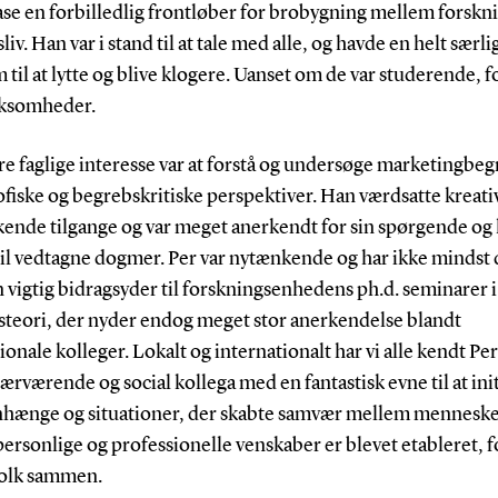
se en forbilledlig frontløber for brobygning mellem forskn
liv. Han var i stand til at tale med alle, og havde en helt særlig
m til at lytte og blive klogere. Uanset om de var studerende, 
irksomheder.
re faglige interesse var at forstå og undersøge marketingbe
sofiske og begrebskritiske perspektiver. Han værdsatte kreati
ende tilgange og var meget anerkendt for sin spørgende og 
til vedtagne dogmer. Per var nytænkende og har ikke mindst 
 vigtig bidragsyder til forskningsenhedens ph.d. seminarer i
steori, der nyder endog meget stor anerkendelse blandt
ionale kolleger. Lokalt og internationalt har vi alle kendt Pe
rværende og social kollega med en fantastisk evne til at ini
ænge og situationer, der skabte samvær mellem menneske
rsonlige og professionelle venskaber er blevet etableret, f
folk sammen.