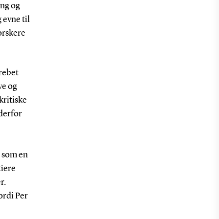
ing og
 evne til
forskere
grebet
ve og
kritiske
derfor
r som en
tiere
r.
ordi Per