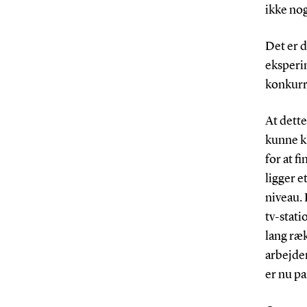
ikke nog
Det er 
eksperim
konkurr
At dett
kunne k
for at f
ligger e
niveau. 
tv-stati
lang ræk
arbejde
er nu p