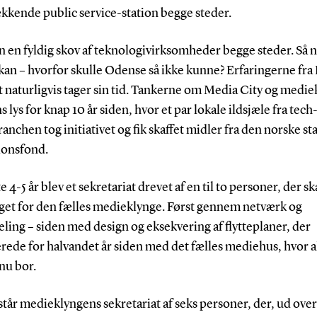
kkende public service-station begge steder.
 en fyldig skov af teknologivirksomheder begge steder. Så n
kan – hvorfor skulle Odense så ikke kunne? Erfaringerne fra
et naturligvis tager sin tid. Tankerne om Media City og medi
s lys for knap 10 år siden, hvor et par lokale ildsjæle fra tech
nchen tog initiativet og fik skaffet midler fra den norske sta
ionsfond.
e 4-5 år blev et sekretariat drevet af en til to personer, der s
get for den fælles medieklynge. Først gennem netværk og
ling – siden med design og eksekvering af flytteplaner, der
rede for halvandet år siden med det fælles mediehus, hvor a
nu bor.
står medieklyngens sekretariat af seks personer, der, ud over