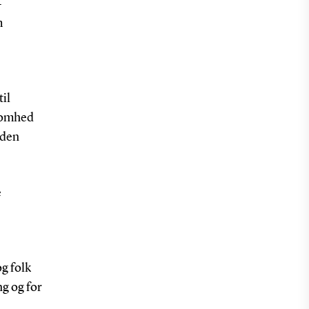
-
m
til
ksomhed
 den
e
g folk
g og for