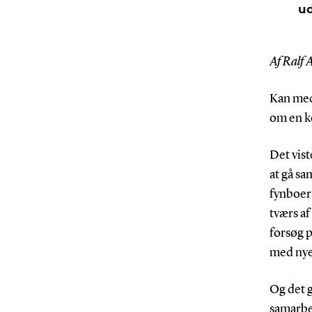
ud
Af Ralf 
Kan med
om en k
Det vis
at gå sa
fynboer 
tværs af
forsøg p
med nye 
Og det g
samarbej