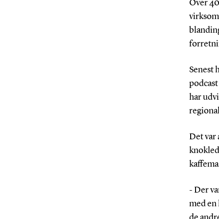
Over 40
virksomh
blanding
forretn
Senest h
podcast
har udvi
regional
Det var 
knokled
kaffema
- Der v
med en 
de andr