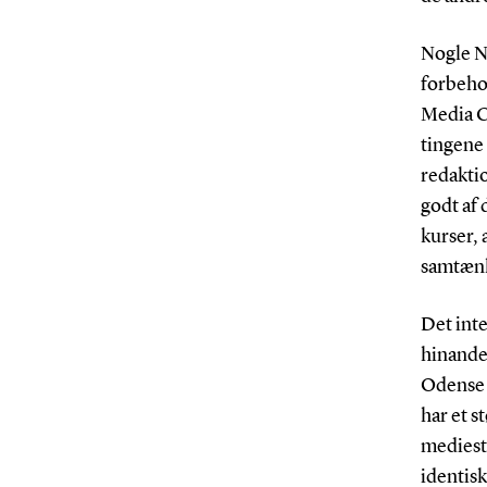
Nogle N
forbehol
Media Ci
tingene 
redaktio
godt af 
kurser, 
samtænk
Det int
hinande
Odense 
har et s
mediest
identisk