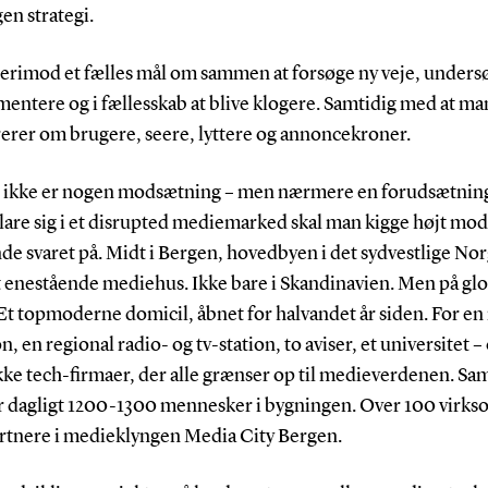
en strategi.
derimod et fælles mål om sammen at forsøge ny veje, unders
entere og i fællesskab at blive klogere. Samtidig med at ma
erer om brugere, seere, lyttere og annoncekroner.
e ikke er nogen modsætning – men nærmere en forudsætning
lare sig i et disrupted mediemarked skal man kigge højt mo
inde svaret på. Midt i Bergen, hovedbyen i det sydvestlige No
t enestående mediehus. Ikke bare i Skandinavien. Men på glo
Et topmoderne domicil, åbnet for halvandet år siden. For en
on, en regional radio- og tv-station, to aviser, et universitet –
ke tech-firmaer, der alle grænser op til medieverdenen. Sa
r dagligt 1200-1300 mennesker i bygningen. Over 100 virk
artnere i medieklyngen Media City Bergen.