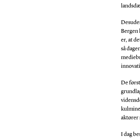
landsdæ
Desuden
Bergen 
er, at d
så dagen
mediebra
innovat
De først
grundla
vidensde
kulmine
aktører 
I dag be