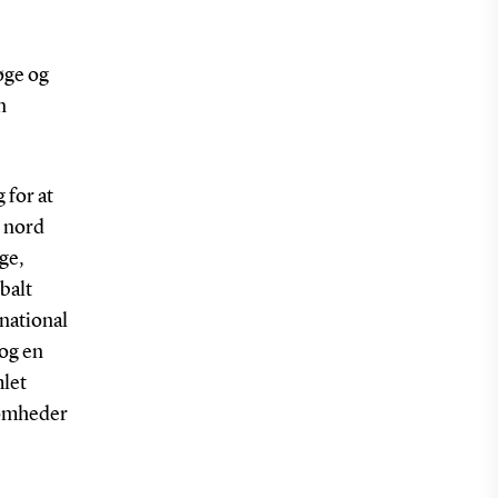
øge og
n
 for at
d nord
rge,
balt
 national
 og en
mlet
somheder