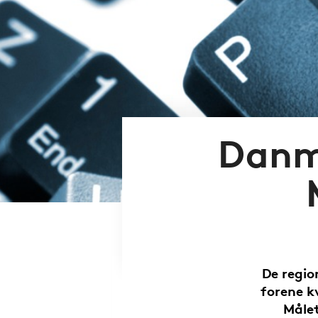
Danm
De regi
forene k
Målet