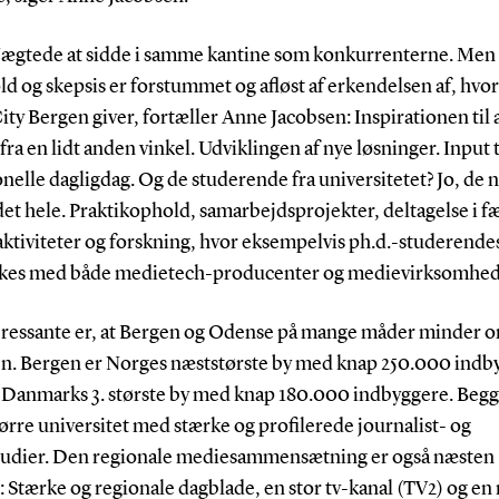
ægtede at sidde i samme kantine som konkurrenterne. Men
d og skepsis er forstummet og afløst af erkendelsen af, hvo
ty Bergen giver, fortæller Anne Jacobsen: Inspirationen til a
fra en lidt anden vinkel. Udviklingen af nye løsninger. Input t
nelle dagligdag. Og de studerende fra universitetet? Jo, de 
det hele. Praktikophold, samarbejdsprojekter, deltagelse i fæ
aktiviteter og forskning, hvor eksempelvis ph.d.-studerende
es med både medietech-producenter og medievirksomhed
eressante er, at Bergen og Odense på mange måder minder 
n. Bergen er Norges næststørste by med knap 250.000 indby
Danmarks 3. største by med knap 180.000 indbyggere. Begg
tørre universitet med stærke og profilerede journalist- og
udier. Den regionale mediesammensætning er også næsten
: Stærke og regionale dagblade, en stor tv-kanal (TV2) og e