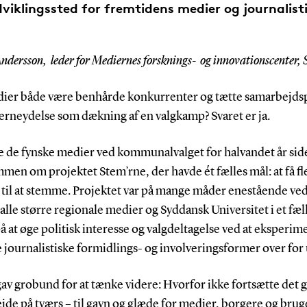
viklingssted for fremtidens medier og journalist
Andersson, leder for Mediernes forsknings- og innovationscenter
ier både være benhårde konkurrenter og tætte samarbejds
erneydelse som dækning af en valgkamp? Svaret er ja.
te de fynske medier ved kommunalvalget for halvandet år sid
mmen om projektet Stem’rne, der havde ét fælles mål: at få f
til at stemme. Projektet var på mange måder enestående ved 
 alle større regionale medier og Syddansk Universitet i et fæl
å at øge politisk interesse og valgdeltagelse ved at eksperim
journalistiske formidlings- og involveringsformer over for
av grobund for at tænke videre: Hvorfor ikke fortsætte det 
de på tværs – til gavn og glæde for medier, borgere og brug