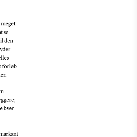
r meget
t se
il den
nyder
lles
s forløb
er.
om
ggere; -
e byer
n markant