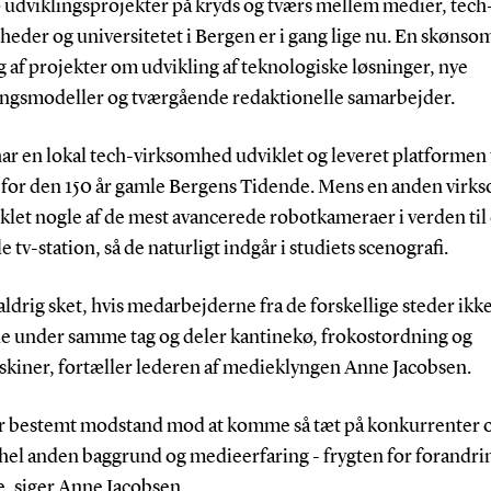
 udviklingsprojekter på kryds og tværs mellem medier, tech
eder og universitetet i Bergen er i gang lige nu. En skønso
 af projekter om udvikling af teknologiske løsninger, nye
ingsmodeller og tværgående redaktionelle samarbejder.
ar en lokal tech-virksomhed udviklet og leveret platformen 
 for den 150 år gamle Bergens Tidende. Mens en anden vir
klet nogle af de mest avancerede robotkameraer i verden til
e tv-station, så de naturligt indgår i studiets scenografi.
aldrig sket, hvis medarbejderne fra de forskellige steder ikk
e under samme tag og deler kantinekø, frokostordning og
skiner, fortæller lederen af medieklyngen Anne Jacobsen.
ar bestemt modstand mod at komme så tæt på konkurrenter o
hel anden baggrund og medieerfaring - frygten for forandrin
e, siger Anne Jacobsen.