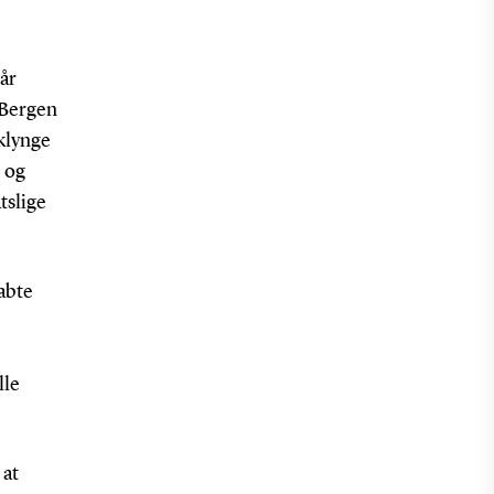
år
 Bergen
eklynge
- og
tslige
kabte
lle
 at