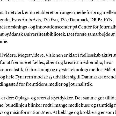
onalt netværk er nu etableret om unges medieforbrug melle
idende, Fyns Amts Avis, TV2Fyn, TV2/Danmark, DR P4 FYN,
s forsknings - og innovationscenter på Center for Journalis
 Syddansk Universitetsbibliotek. Det første samarbejde af s
mme.
il videre. Meget videre. Visionen er klar: I fællesskab aktivt a
for at fremme et fælles, åbent og kreativt mediemiljø, hvor
sjournalistik, fri forskning og nyeste teknologi mødes. Målet 
og hele Fyn frem mod 2025 udvikler sig til Danmarks føren
lingssted for fremtidens medier og journalistik.
er der: Oplags- og seertal styrtdykker. Det samme gør tillide
e, bundlinjen blinker rødt i mange mediehuse og samtidig f
ws og misinformation.Men. At beklage og brokke sig er som