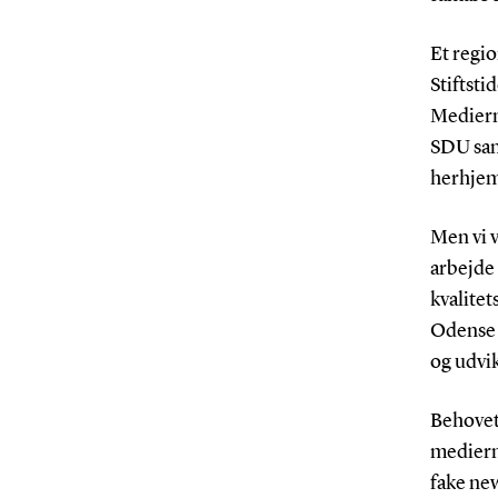
Et regi
Stiftst
Medierne
SDU samt
herhje
Men vi v
arbejde 
kvalitet
Odense 
og udvik
Behovet 
mediern
fake ne