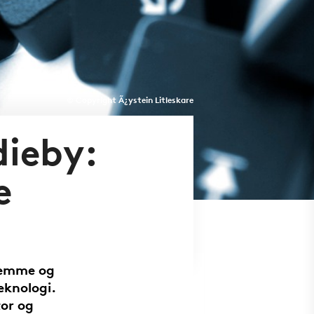
© Copyright Ã¿ystein Litleskare
ieby:
e
remme og
eknologi.
tor og