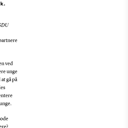
ik.
, SDU
partnere
en ved
lere unge
at gå på
les
entere
 unge.
gode
ere?