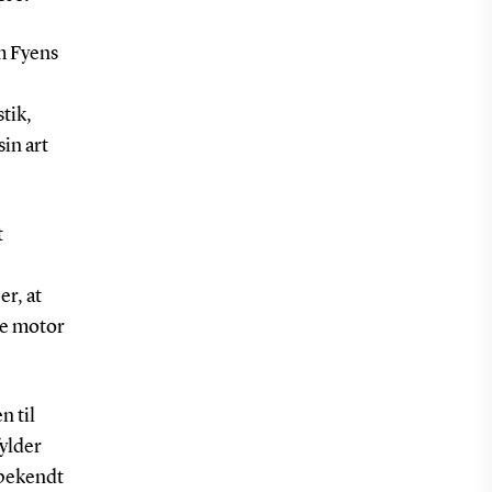
m Fyens
tik,
in art
t
er, at
de motor
n til
ylder
 bekendt