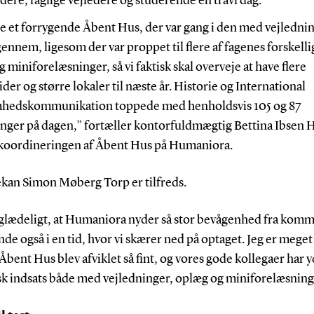
dere, faglige vejledere og studerende en travl dag.
de et forrygende Åbent Hus, der var gang i den med vejledni
ennem, ligesom der var proppet til flere af fagenes forskelli
 miniforelæsninger, så vi faktisk skal overveje at have flere
der og større lokaler til næste år. Historie og International
hedskommunikation toppede med henholdsvis 105 og 87
nger på dagen,” fortæller kontorfuldmægtig Bettina Ibsen Hi
r koordineringen af Åbent Hus på Humaniora.
kan Simon Møberg Torp er tilfreds.
 glædeligt, at Humaniora nyder så stor bevågenhed fra kom
de også i en tid, hvor vi skærer ned på optaget. Jeg er meget 
Åbent Hus blev afviklet så fint, og vores gode kollegaer har 
isk indsats både med vejledninger, oplæg og miniforelæsning