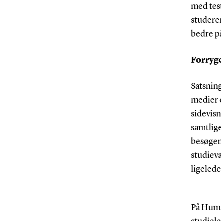
med tes
studeren
bedre på
Forryg
Satsnin
medier 
sidevisn
samtlige
besøgend
studiev
ligeled
På Huma