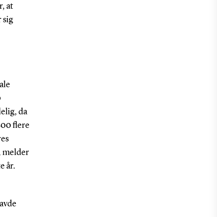
, at
 sig
ale
0
elig, da
800 flere
res
, melder
e år.
havde