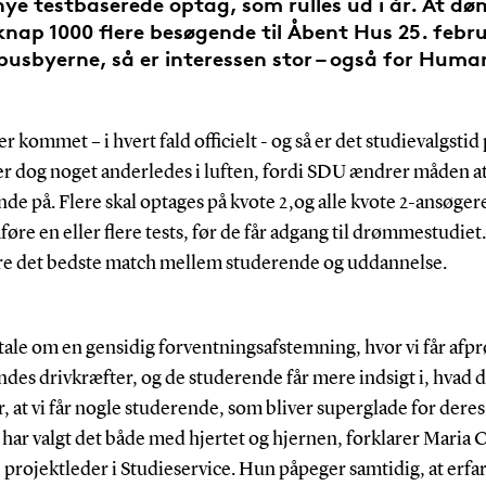
ye testbaserede optag, som rulles ud i år. At d
knap 1000 flere besøgende til Åbent Hus 25. febru
usbyerne, så er interessen stor – også for Huma
er kommet – i hvert fald officielt - og så er det studievalgsti
der dog noget anderledes i luften, fordi SDU ændrer måden a
de på. Flere skal optages på kvote 2,og alle kvote 2-ansøgere
re en eller flere tests, før de får adgang til drømmestudiet
ikre det bedste match mellem studerende og uddannelse.
tale om en gensidig forventningsafstemning, hvor vi får afpr
des drivkræfter, og de studerende får mere indsigt i, hvad d
, at vi får nogle studerende, som bliver superglade for deres
 har valgt det både med hjertet og hjernen, forklarer Maria C
 projektleder i Studieservice. Hun påpeger samtidig, at erfa