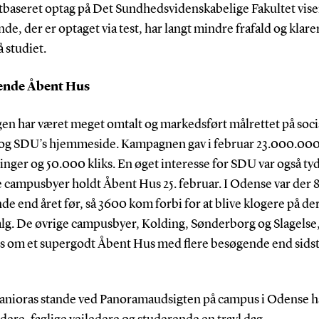
tbaseret optag på Det Sundhedsvidenskabelige Fakultet viser
de, der er optaget via test, har langt mindre frafald og klarer
 studiet.
ende Åbent Hus
gen har været meget omtalt og markedsført målrettet på soci
og SDU’s hjemmeside. Kampagnen gav i februar 23.000.00
inger og 50.000 kliks. En øget interesse for SDU var også tyd
 campusbyer holdt Åbent Hus 25. februar. I Odense var der 
e end året før, så 3600 kom forbi for at blive klogere på de
alg. De øvrige campusbyer, Kolding, Sønderborg og Slagelse
es om et supergodt Åbent Hus med flere besøgende end sidst
nioras stande ved Panoramaudsigten på campus i Odense 