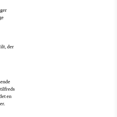
nger
ge
lt, der
mende
tilfreds
ydet en
er.