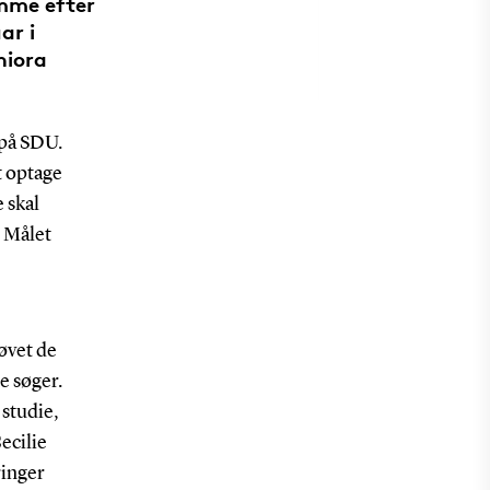
ømme efter
ar i
niora
d på SDU.
t optage
 skal
. Målet
øvet de
e søger.
 studie,
ecilie
ringer