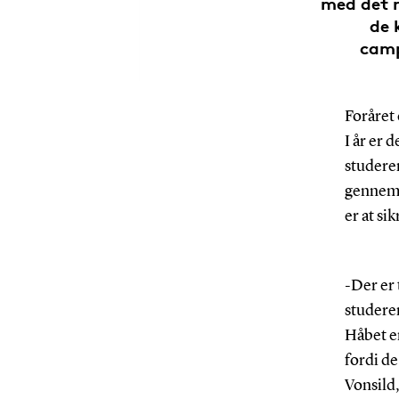
med det n
de 
camp
Foråret 
I år er 
studeren
gennemfø
er at s
-Der er 
studeren
Håbet er
fordi de
Vonsild,