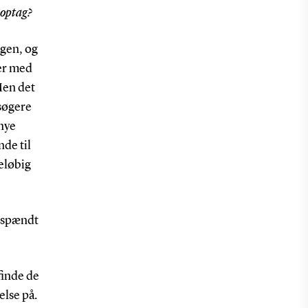
e optag?
agen, og
der med
 Men det
søgere
nye
nde til
reløbig
) spændt
finde de
lse på.