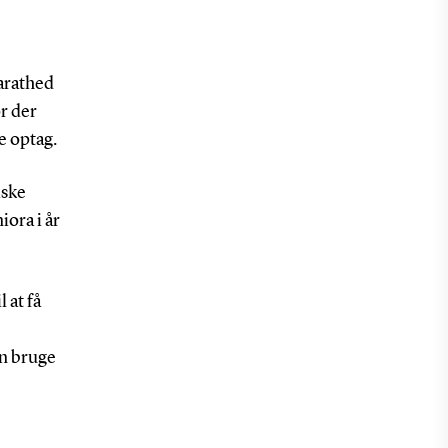
arathed
r der
e optag.
iske
iora i år
 at få
an bruge