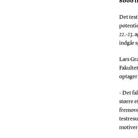
8000 ti
Det test
potenti
22.-23. 
indgår 
Lars Gr
Fakultet
optager
- Det fa
større e
fremover
testresu
motiver