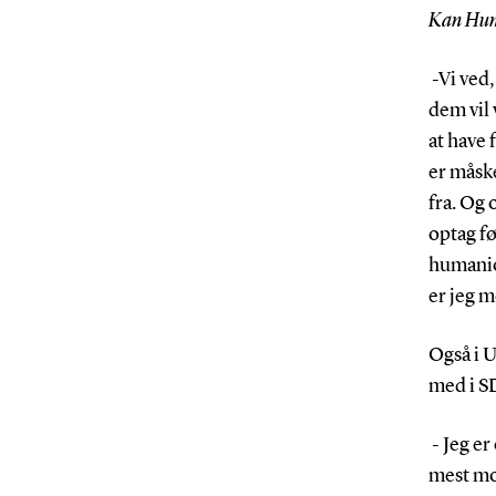
Kan Huma
-Vi ved,
dem vil 
at have 
er måsk
fra. Og
optag fø
humanior
er jeg m
Også i 
med i S
- Jeg er
mest mo