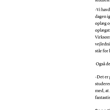
studiele
-Vi hav
dagen ig
oplæg og
oplægsti
Virksom
vejledni
står fo
Også de
-Det er
studeren
med, at 
fantast