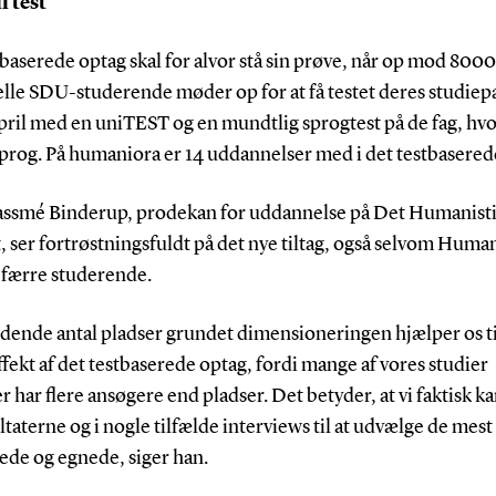
l test
baserede optag skal for alvor stå sin prøve, når op mod 8000
elle SDU-studerende møder op for at få testet deres studiep
april med en uniTEST og en mundtlig sprogtest på de fag, hvo
sprog. På humaniora er 14 uddannelser med i det testbasered
assmé Binderup, prodekan for uddannelse på Det Humanist
, ser fortrøstningsfuldt på det nye tiltag, også selvom Human
 færre studerende.
ldende antal pladser grundet dimensioneringen hjælper os til
ffekt af det testbaserede optag, fordi mange af vores studier
 har flere ansøgere end pladser. Det betyder, at vi faktisk k
ltaterne og i nogle tilfælde interviews til at udvælge de mest
ede og egnede, siger han.