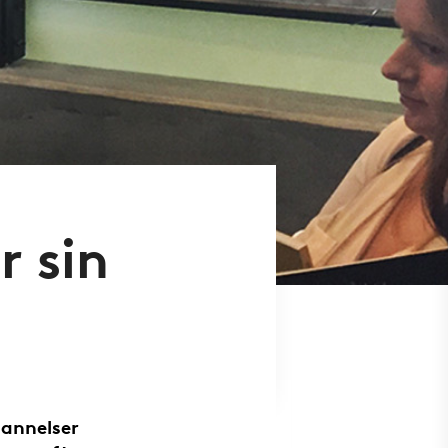
r sin
dannelser