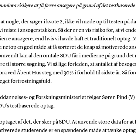
niora risikere at få færre ansøgere på grund af det testbasered
at nogle, der søger i kvote 2, ikke vil møde op til testen på d
vi miste i ansøgerstakken. Så der er en vis risiko for, at vi en
færre ansøgere, end hvis vi havde haft et traditionelt optag.
e netop en god måde at få sorteret de knap så motiverede an
 omvendt kan al den omtale SDU får i medierne på grund det 
re til større søgning. Vi så lige forleden, at antallet af besøge
a ved Åbent Hus steg med 30% i forhold til sidste år. Så fo
eget fortrøstningsfuld.
Uddannelses- og Forskningsministeriet følger Søren Pind (V
DU's testbaserede optag.
 optaget af det, der sker på SDU. At anvende store data for at 
tiverede studerende er en spændende måde at tænke optage