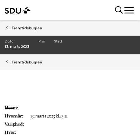
Fremtidskuglen
Dato
Pris
Sted
13. marts 2023
Fremtidskuglen
Hvem:
Hvornår:
13. marts 2023 kl.13:11
Varighed:
Hvor: