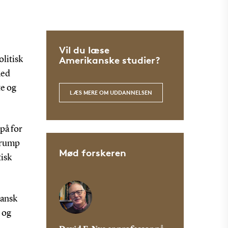
Vil du læse
Amerikanske studier?
olitisk
med
te og
LÆS MERE OM UDDANNELSEN
 på for
Trump
Mød forskeren
tisk
kansk
g og