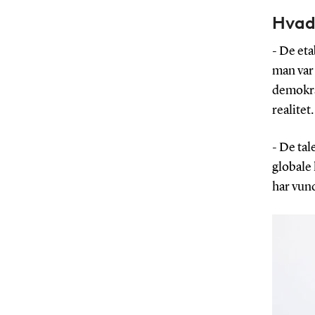
Hvad
- De eta
man var 
demokra
realitet.
- De tal
globale 
har vund