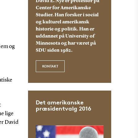
David E. Nye er professor på
Center for Amerikanske
Studier. Han forsker i social
og kulturel amerikansk
historie og politik. Han er
uddannet på University of
Minnesota og har været på
hjem og
SDU siden 1982.
KONTAKT
atiske
Det amerikanske
t
præsidentvalg 2016
ne lige
rer David