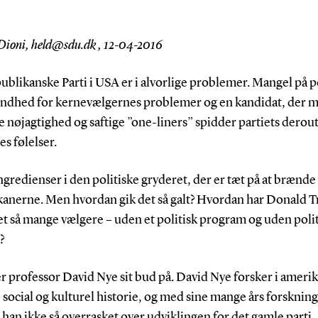
 Dioni, held@sdu.dk , 12-04-2016
blikanske Parti i USA er i alvorlige problemer. Mangel på p
lindhed for kernevælgernes problemer og en kandidat, der 
 nøjagtighed og saftige ”one-liners” spidder partiets derou
s følelser.
ngredienser i den politiske gryderet, der er tæt på at brænde
kanerne. Men hvordan gik det så galt? Hvordan har Donald 
et så mange vælgere – uden et politisk program og uden poli
?
r professor David Nye sit bud på. David Nye forsker i ameri
, social og kulturel historie, og med sine mange års forsknin
 han ikke så overrasket over udviklingen for det gamle parti.