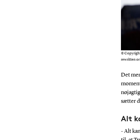
© Copyright 
rewritten o
Det men
momentu
nøjagti
sætter d
Alt k
- Alt k
til, at 