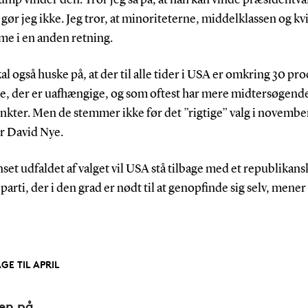
 gør jeg ikke. Jeg tror, at minoriteterne, middelklassen og k
me i en anden retning.
al også huske på, at der til alle tider i USA er omkring 30 pro
e, der er uafhængige, og som oftest har mere midtersøgend
kter. Men de stemmer ikke før det ”rigtige” valg i novembe
er David Nye.
et udfaldet af valget vil USA stå tilbage med et republikansk
t parti, der i den grad er nødt til at genopfinde sig selv, mene
GE TIL APRIL
den på