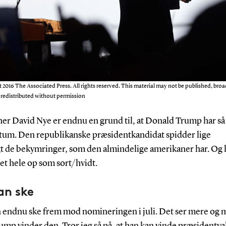
2016 The Associated Press. All rights reserved. This material may not be published, broa
r redistributed without permission
er David Nye er endnu en grund til, at Donald Trump har så 
m. Den republikanske præsidentkandidat spidder lige
gt de bekymringer, som den almindelige amerikaner har. Og
et hele op som sort/hvidt.
an ske
an endnu ske frem mod nomineringen i juli. Det ser mere og 
Trump vinder den. Tror jeg så på, at han kan vinde præsidentva