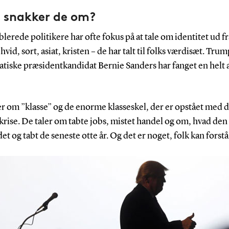
 snakker de om?
blerede politikere har ofte fokus på at tale om identitet ud f
hvid, sort, asiat, kristen – de har talt til folks værdisæt. Tru
tiske præsidentkandidat Bernie Sanders har fanget en helt
er om ”klasse” og de enorme klasseskel, der er opstået med 
krise. De taler om tabte jobs, mistet handel og om, hvad den
et og tabt de seneste otte år. Og det er noget, folk kan forstå