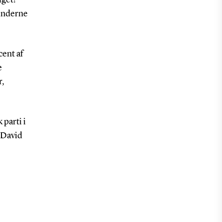
vinderne
cent af
e
r,
 parti i
r David