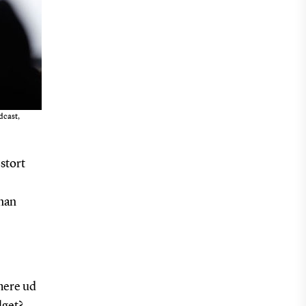
dcast,
stort
 han
mere ud
lget?