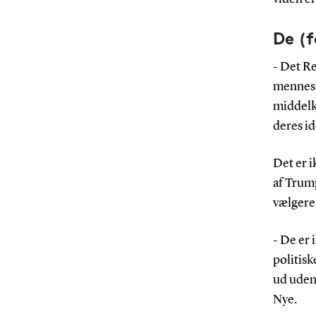
De (
- Det Re
menneske
middelkl
deres id
Det er i
af Trump
vælgere 
- De er 
politisk
ud uden 
Nye.