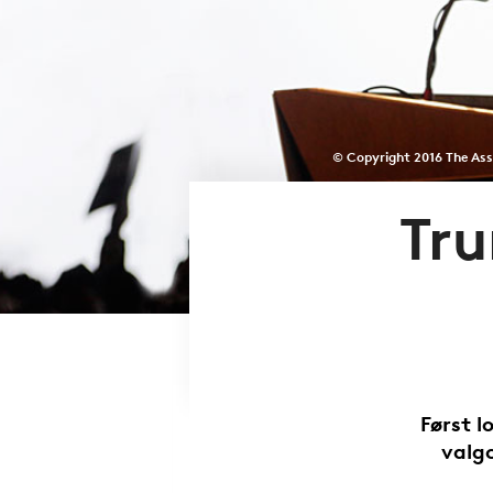
© Copyright 2016 The Asso
Tru
Først l
valgc