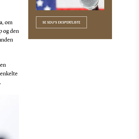
ra, om
SE SDU’S EKSPERTLISTE
mp og den
 anden
den
 enkelte
.