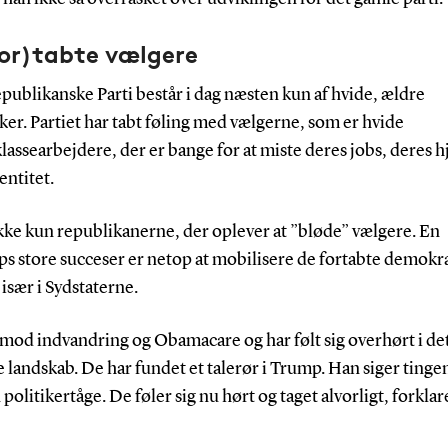
for)tabte vælgere
publikanske Parti består i dag næsten kun af hvide, ældre
r. Partiet har tabt føling med vælgerne, som er hvide
assearbejdere, der er bange for at miste deres jobs, deres 
entitet.
kke kun republikanerne, der oplever at ”bløde” vælgere. En
s store succeser er netop at mobilisere de fortabte demokr
især i Sydstaterne.
imod indvandring og Obamacare og har følt sig overhørt i de
e landskab. De har fundet et talerør i Trump. Han siger tinge
politikertåge. De føler sig nu hørt og taget alvorligt, forkla