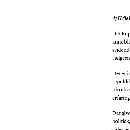
Af Helle
Det Repu
kurs, b
svidende
vælgerne
Det er i
republi
tiltrukk
erfaring
Det give
politisk
viden er