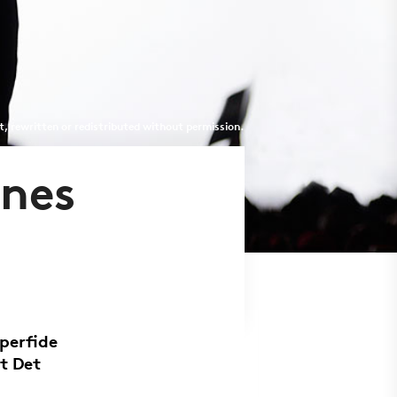
t, rewritten or redistributed without permission.
rnes
 perfide
et Det