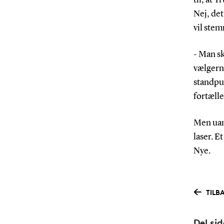
Nej, det
vil stem
- Man sk
vælgern
standpun
fortæll
Men uans
laser. E
Nye.
TILBA
Del si