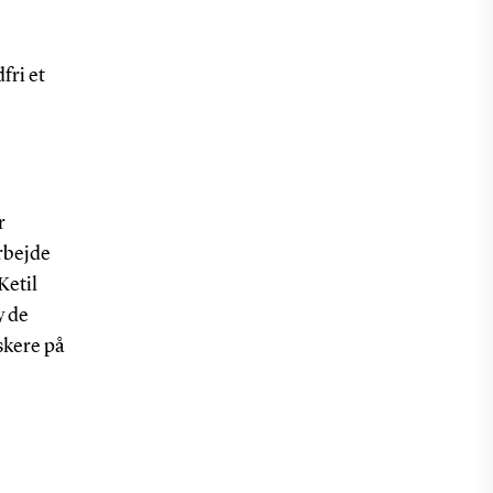
fri et
r
rbejde
Ketil
y de
skere på