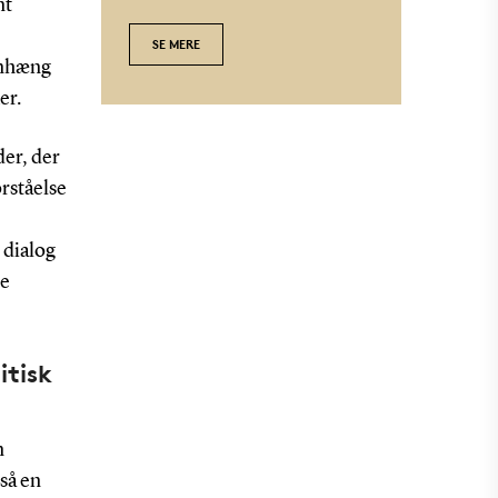
nt
SE MERE
enhæng
er.
er, der
rståelse
 dialog
ge
itisk
n
så en