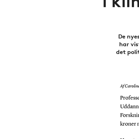
i kl
De nye
har vi
det poli
Af Carolin
Profess
Uddanne
Forsknin
kroner 