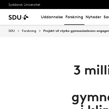
Syddansk Universitet
Uddannelse
Forskning
Nyheder
Sa
SDU
Forskning
Projekt vil styrke gymnasieelevers engage
3 mill
gymna