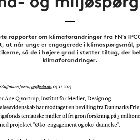
ima- og miljøspør
ste rapporter om klimaforandringer fra FN's IPC
st, at når unge er engagerede i klimaspørgsmål, p
tikerne, så de i højere grad i støtter tiltag, der
klimaforandringer.
e Zoffmann Jessen,
czj@sdu.dk
,
03-11-2023
or Ane Qvortrup, Institut for Medier, Design og
lsesvidenskab har modtaget en bevilling fra Danmarks Frie
gsfonds tematiske midler til fri grøn forskning på 3 million
med projektet ”Øko-engagement og øko-dannelse”.