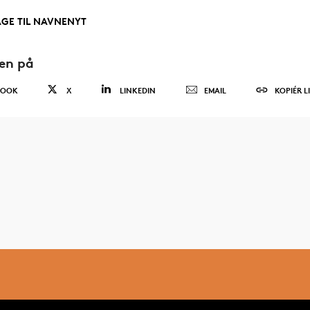
AGE TIL NAVNENYT
den på
BOOK
X
LINKEDIN
EMAIL
KOPIÉR L