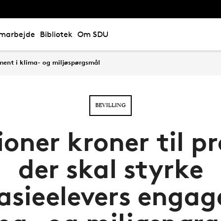
marbejde
Bibliotek
Om SDU
ment i klima- og miljøspørgsmål
BEVILLING
ioner kroner til p
der skal styrke
sieelevers enga