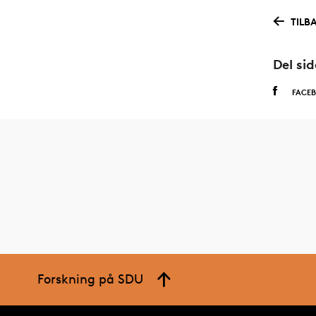
TILB
Del si
FACE
Forskning på SDU