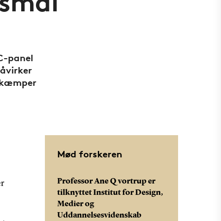
gsmål
C-panel
åvirker
 bekæmper
Mød forskeren
Professor Ane Qvortrup er
er
tilknyttet Institut for Design,
Medier og
Uddannelsesvidenskab