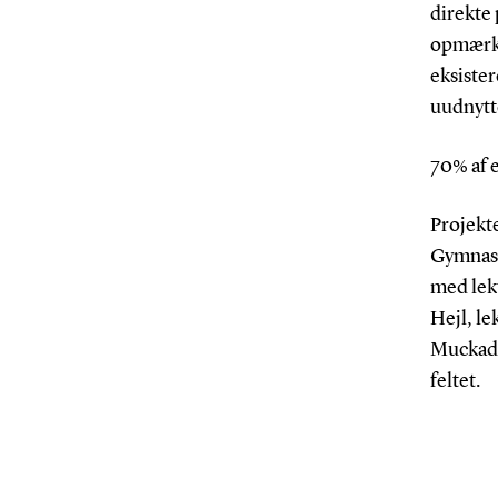
direkte 
opmærks
eksister
uudnytt
70% af 
Projekte
Gymnasi
med lek
Hejl, le
Muckade
feltet.