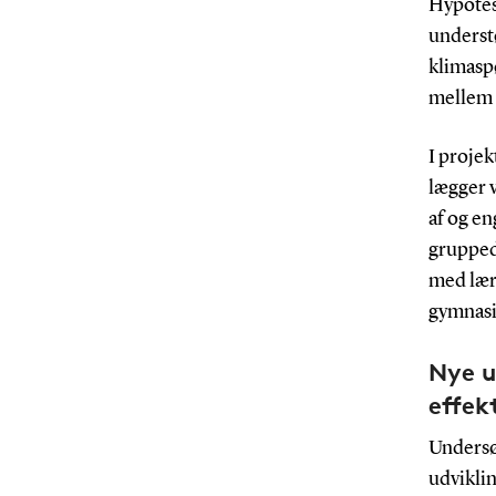
Hypotes
understø
klimasp
mellem 
I proje
lægger 
af og e
gruppedi
med lære
gymnasi
Nye u
effek
Undersø
udvikli