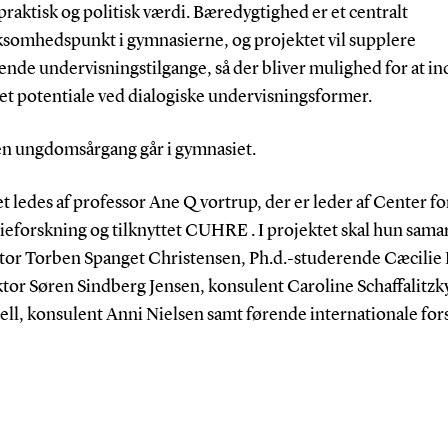
praktisk og politisk værdi. Bæredygtighed er et centralt
omhedspunkt i gymnasierne, og projektet vil supplere
ende undervisningstilgange, så der bliver mulighed for at ind
et potentiale ved dialogiske undervisningsformer.
en ungdomsårgang går i gymnasiet.
t ledes af professor Ane Qvortrup, der er leder af Center fo
eforskning og tilknyttet CUHRE . I projektet skal hun sama
tor Torben Spanget Christensen, Ph.d.-studerende Cæcilie 
ktor Søren Sindberg Jensen, konsulent Caroline Schaffalitzk
ll, konsulent Anni Nielsen samt førende internationale for