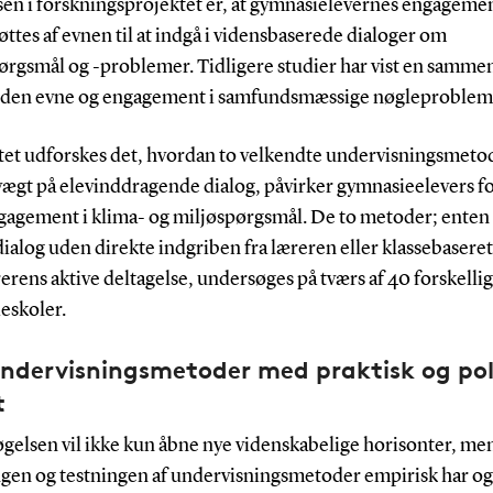
en i forskningsprojektet er, at gymnasielevernes engageme
ttes af evnen til at indgå i vidensbaserede dialoger om
ørgsmål og -problemer. Tidligere studier har vist en samm
den evne og engagement i samfundsmæssige nøgleproblem
ktet udforskes det, hvordan to velkendte undervisningsmetod
vægt på elevinddragende dialog, påvirker gymnasieelevers fo
ngagement i klima- og miljøspørgsmål. De to metoder; enten
alog uden direkte indgriben fra læreren eller klassebaseret
rens aktive deltagelse, undersøges på tværs af 40 forskelli
eskoler.
ndervisningsmetoder med praktisk og pol
t
gelsen vil ikke kun åbne nye videnskabelige horisonter, me
ngen og testningen af undervisningsmetoder empirisk har og