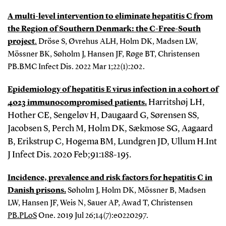
A multi-level intervention to eliminate hepatitis C from
the Region of Southern Denmark: the C-Free-South
project
.
Dröse S, Øvrehus ALH, Holm DK, Madsen LW,
Mössner BK, Søholm J, Hansen JF, Røge BT, Christensen
PB.BMC Infect Dis. 2022 Mar 1;22(1):202.
Epidemiology of hepatitis E virus infection in a cohort of
Harritshøj LH,
4023 immunocompromised patients.
Hother CE, Sengeløv H, Daugaard G, Sørensen SS,
Jacobsen S, Perch M, Holm DK, Sækmose SG, Aagaard
B, Erikstrup C, Hogema BM, Lundgren JD, Ullum H.Int
J Infect Dis. 2020 Feb;91:188-195.
Incidence, prevalence and risk factors for hepatitis C in
Danish prisons.
Søholm J, Holm DK, Mössner B, Madsen
LW, Hansen JF, Weis N, Sauer AP, Awad T, Christensen
PB.PLoS
One. 2019 Jul 26;14(7):e0220297.