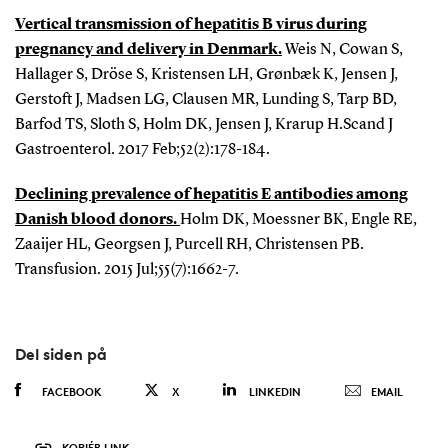
Vertical transmission of hepatitis B virus during
pregnancy and delivery in Denmark.
Weis N, Cowan S,
Hallager S, Dröse S, Kristensen LH, Grønbæk K, Jensen J,
Gerstoft J, Madsen LG, Clausen MR, Lunding S, Tarp BD,
Barfod TS, Sloth S, Holm DK, Jensen J, Krarup H.Scand J
Gastroenterol. 2017 Feb;52(2):178-184.
Declining prevalence of hepatitis E antibodies among
Danish blood donors.
Holm DK, Moessner BK, Engle RE,
Zaaijer HL, Georgsen J, Purcell RH, Christensen PB.
Transfusion. 2015 Jul;55(7):1662-7.
Del siden på
FACEBOOK
X
LINKEDIN
EMAIL
KOPIÉR LINK