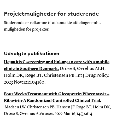
Projektmuligheder for studerende
Studerende er velkomne til at kontakte afdelingen mht.
muligheden for projekter.
Udvalgte publikationer
Hepatitis C screening and linkage to care with a mobile
Dröse S, Øvrehus ALH,
clinic in Southern Denmark.
Holm DK, Røge BT, Christensen PB. Int J Drug Policy.
2023 Nov;121:104180.
Four Weeks Treatment with Glecaprevir/Pibrentasvir +
Ribavirin-A Randomized Controlled Clinical Trial.
Madsen LW, Christensen PB, Hansen JF, Røge BT, Holm DK,
Dröse S, Øvrehus A.Viruses. 2022 Mar 16;14(3):614.