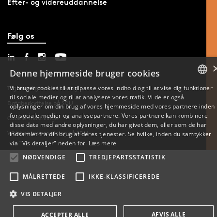
Efter- og videreuddannelse
Følg os
Denne hjemmeside bruger cookies
Vi bruger cookies til at tilpasse vores indhold og til at vise dig funktioner
Tilgængelighedserklæring
til sociale medier og til at analysere vores trafik. Vi deler også
DANISH
Databeskyttelse på SDU
oplysninger om din brug af vores hjemmeside med vores partnere inden
for sociale medier og analysepartnere. Vores partnere kan kombinere
Cookie-indstillinger
ENGLISH
disse data med andre oplysninger, du har givet dem, eller som de har
Whistleblowerordning på SDU
indsamlet fra din brug af deres tjenester. Se hvilke, inden du samtykker
DANISH
via "Vis detaljer" neden for.
Læs mere
NØDVENDIGE
TREDJEPARTSSTATISTIK
MÅLRETTEDE
IKKE-KLASSIFICEREDE
VIS DETALJER
AFVIS ALLE
ACCEPTER ALLE