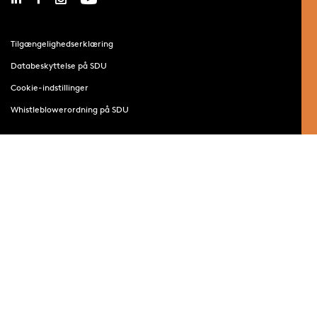
Tilgængelighedserklæring
Databeskyttelse på SDU
Cookie-indstillinger
Whistleblowerordning på SDU