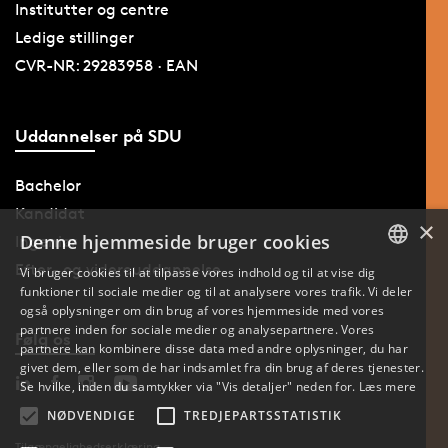
Institutter og centre
Ledige stillinger
CVR-NR: 29283958 · EAN
Uddannelser på SDU
Bachelor
Kandidat
×
Denne hjemmeside bruger cookies
Ingeniør
Efter- og videreuddannelse
Vi bruger cookies til at tilpasse vores indhold og til at vise dig
funktioner til sociale medier og til at analysere vores trafik. Vi deler
DANISH
også oplysninger om din brug af vores hjemmeside med vores
partnere inden for sociale medier og analysepartnere. Vores
Følg os
ENGLISH
partnere kan kombinere disse data med andre oplysninger, du har
givet dem, eller som de har indsamlet fra din brug af deres tjenester.
DANISH
Se hvilke, inden du samtykker via "Vis detaljer" neden for.
Læs mere
NØDVENDIGE
TREDJEPARTSSTATISTIK
Tilgængelighedserklæring