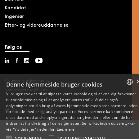
Kandidat
Ingeniør
Efter- og videreuddannelse
Følg os
Tilgængelighedserklæring
Denne hjemmeside bruger cookies
Databeskyttelse på SDU
Vi bruger cookies til at tilpasse vores indhold og til at vise dig funktioner
til sociale medier og til at analysere vores trafik. Vi deler også
Cookie-indstillinger
DANISH
oplysninger om din brug af vores hjemmeside med vores partnere inden
Whistleblowerordning på SDU
for sociale medier og analysepartnere. Vores partnere kan kombinere
ENGLISH
disse data med andre oplysninger, du har givet dem, eller som de har
indsamlet fra din brug af deres tjenester. Se hvilke, inden du samtykker
DANISH
via "Vis detaljer" neden for.
Læs mere
NØDVENDIGE
TREDJEPARTSSTATISTIK