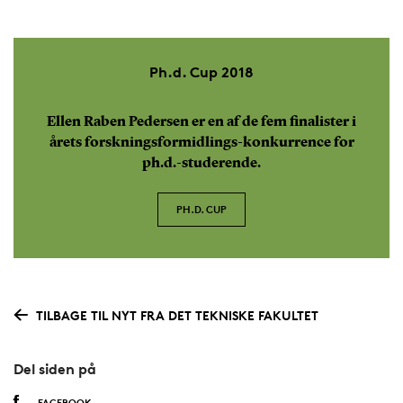
Ph.d. Cup 2018
Ellen Raben Pedersen er en af de fem finalister i
årets forskningsformidlings-konkurrence for
ph.d.-studerende.
PH.D. CUP
TILBAGE TIL NYT FRA DET TEKNISKE FAKULTET
Del siden på
FACEBOOK