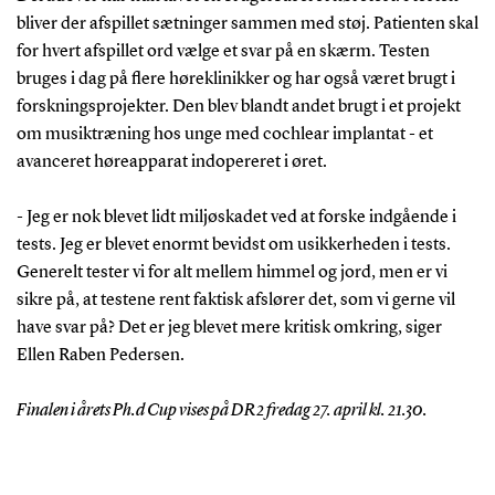
bliver der afspillet sætninger sammen med støj. Patienten skal
for hvert afspillet ord vælge et svar på en skærm. Testen
bruges i dag på flere høreklinikker og har også været brugt i
forskningsprojekter. Den blev blandt andet brugt i et projekt
om musiktræning hos unge med cochlear implantat - et
avanceret høreapparat indopereret i øret.
- Jeg er nok blevet lidt miljøskadet ved at forske indgående i
tests. Jeg er blevet enormt bevidst om usikkerheden i tests.
Generelt tester vi for alt mellem himmel og jord, men er vi
sikre på, at testene rent faktisk afslører det, som vi gerne vil
have svar på? Det er jeg blevet mere kritisk omkring, siger
Ellen Raben Pedersen.
Finalen i årets Ph.d Cup vises på DR2 fredag 27. april kl. 21.30.