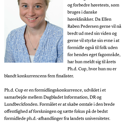
og forbedre høretests, som
bruges i danske
høreklinikker. Da Ellen
Raben Pedersen gerne vil nå
bredt ud med sin viden og
gerne vil styrke sin evne i at
formidle også til folk uden
for hendes eget fagområde,
har hun meldt sig til årets
Ph.d. Cup, hvor hun nu er
blandt konkurrencens fem finalister.
Ph.d. Cup er en formidlingskonkurrence, udviklet i et
samarbejde mellem Dagbladet Information, DR og
Lundbeckfonden. Formålet er at skabe omtale i den brede
offentlighed af forskningen og sætte fokus på de bedst
formidlede ph.d.-afhandlinger fra landets universiteter.