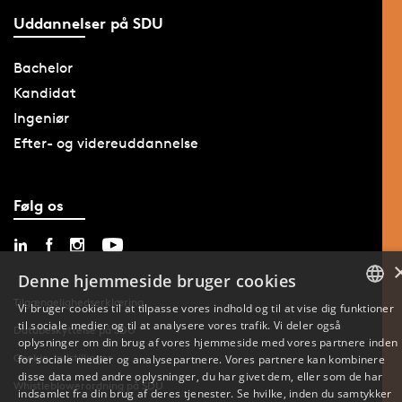
Uddannelser på SDU
Bachelor
Kandidat
Ingeniør
Efter- og videreuddannelse
Følg os
Denne hjemmeside bruger cookies
Tilgængelighedserklæring
Vi bruger cookies til at tilpasse vores indhold og til at vise dig funktioner
til sociale medier og til at analysere vores trafik. Vi deler også
DANISH
Databeskyttelse på SDU
oplysninger om din brug af vores hjemmeside med vores partnere inden
Cookie-indstillinger
for sociale medier og analysepartnere. Vores partnere kan kombinere
ENGLISH
disse data med andre oplysninger, du har givet dem, eller som de har
Whistleblowerordning på SDU
indsamlet fra din brug af deres tjenester. Se hvilke, inden du samtykker