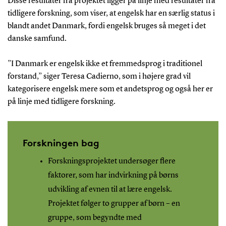
Disse resultater fra projektet ligger på linje med resultater fra
tidligere forskning, som viser, at engelsk har en særlig status i
blandt andet Danmark, fordi engelsk bruges så meget i det
danske samfund.
”I Danmark er engelsk ikke et fremmedsprog i traditionel
forstand,” siger Teresa Cadierno, som i højere grad vil
kategorisere engelsk mere som et andetsprog og også her er
på linje med tidligere forskning.
Forskningen bag
Forskningsprojektet undersøger flere
faktorer, som har indvirkning på børns
udvikling af evnen til at lære engelsk.
Projektet følger to grupper af børn – en
gruppe, som begyndte med