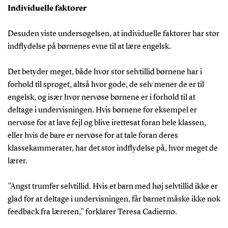
Individuelle faktorer
Desuden viste undersøgelsen, at individuelle faktorer har stor
indflydelse på børnenes evne til at lære engelsk.
Det betyder meget, både hvor stor selvtillid børnene har i
forhold til sproget, altså hvor gode, de selv mener de er til
engelsk, og især hvor nervøse børnene er i forhold til at
deltage i undervisningen. Hvis børnene for eksempel er
nervøse for at lave fejl og blive irettesat foran hele klassen,
eller hvis de bare er nervøse for at tale foran deres
klassekammerater, har det stor indflydelse på, hvor meget de
lærer.
”Angst trumfer selvtillid. Hvis et barn med høj selvtillid ikke er
glad for at deltage i undervisningen, får barnet måske ikke nok
feedback fra læreren,” forklarer Teresa Cadierno.