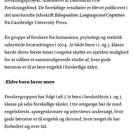
forskningsprojekt, finansieret af Danmarks Frie
Forskningsfond. De foreløbige resultater er blevet publiceret i
det anerkendte tidsskrift
Bilingualism: Language and Cognition
fra Cambridge University Press.
En gruppe af forskere fra humaniora, psykologi og statistik
udnyttede lovændringen i 2014. At både børn i 1. og 3. klasse
havde deres første timer i engelsk skabte en sjælden mulighed
for at udføre et sammenlignende studie af, hvor gode
børnene er til at lære engelsk i forskellige aldre.
Ældre børn lærer mere
Forskergruppen har fulgt i alt 276 børn i henholdsvis 1. og 3.
klasse på seks forskellige skoler. I tre omgange har de med
engelsktests, spørgeskemaer og interviews undersøgt, hvor
gode børnene er til engelsk og dermed, hvor meget de har
forbedret sig over tid.