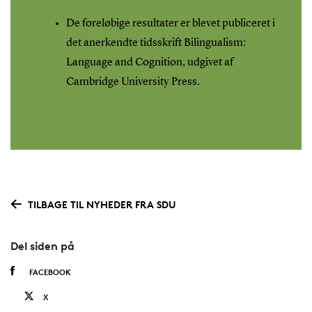
De foreløbige resultater er blevet publiceret i
det anerkendte tidsskrift Bilingualism:
Language and Cognition, udgivet af
Cambridge University Press.
TILBAGE TIL NYHEDER FRA SDU
Del siden på
FACEBOOK
X