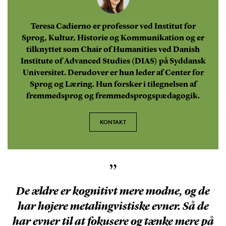
Teresa Cadierno er professor ved Institut for
Sprog, Kultur, Historie og Kommunikation og er
tilknyttet som Chair of Humanities ved Danish
Institute of Advanced Studies (DIAS) på Syddansk
Universitet. Derudover er hun leder af Center for
Sprog og Læring. Hun forsker i tilegnelsen af
fremmedsprog og fremmedsprogspædagogik.
KONTAKT
”
De ældre er kognitivt mere modne, og de
har højere metalingvistiske evner. Så de
har evner til at fokusere og tænke mere på