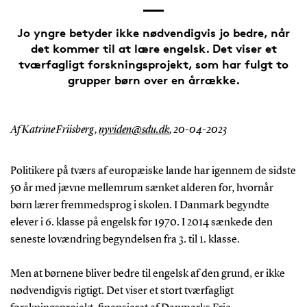
Jo yngre betyder ikke nødvendigvis jo bedre, når
det kommer til at lære engelsk. Det viser et
tværfagligt forskningsprojekt, som har fulgt to
grupper børn over en årrække.
Af Katrine Friisberg,
nyviden@sdu.dk
,
20-04-2023
Politikere på tværs af europæiske lande har igennem de sidste
50 år med jævne mellemrum sænket alderen for, hvornår
børn lærer fremmedsprog i skolen. I Danmark begyndte
elever i 6. klasse på engelsk før 1970. I 2014 sænkede den
seneste lovændring begyndelsen fra 3. til 1. klasse.
Men at børnene bliver bedre til engelsk af den grund, er ikke
nødvendigvis rigtigt. Det viser et stort tværfagligt