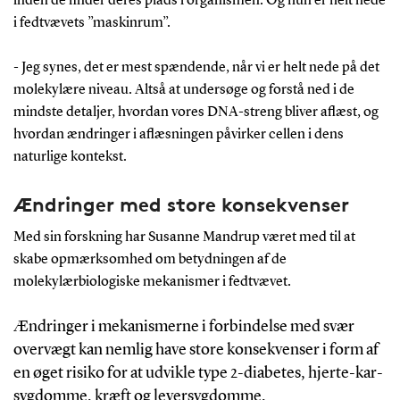
inden de finder deres plads i organismen. Og hun er helt nede
i fedtvævets ”maskinrum”.
- Jeg synes, det er mest spændende, når vi er helt nede på det
molekylære niveau. Altså at undersøge og forstå ned i de
mindste detaljer, hvordan vores DNA-streng bliver aflæst, og
hvordan ændringer i aflæsningen påvirker cellen i dens
naturlige kontekst.
Ændringer med store konsekvenser
Med sin forskning har Susanne Mandrup været med til at
skabe opmærksomhed om betydningen af de
molekylærbiologiske mekanismer i fedtvævet.
Ændringer i mekanismerne i forbindelse med svær
overvægt kan nemlig have store konsekvenser i form af
en øget risiko for at udvikle type 2-diabetes, hjerte-kar-
sygdomme, kræft og leversygdomme.