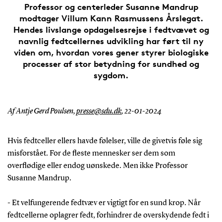
Professor og centerleder Susanne Mandrup
modtager Villum Kann Rasmussens Årslegat.
Hendes livslange opdagelsesrejse i fedtvævet og
navnlig fedtcellernes udvikling har ført til ny
viden om, hvordan vores gener styrer biologiske
processer af stor betydning for sundhed og
sygdom.
Af Antje Gerd Poulsen,
presse@sdu.dk
,
22-01-2024
Hvis fedtceller ellers havde følelser, ville de givetvis føle sig
misforstået. For de fleste mennesker ser dem som
overflødige eller endog uønskede. Men ikke Professor
Susanne Mandrup.
- Et velfungerende fedtvæv er vigtigt for en sund krop. Når
fedtcellerne oplagrer fedt, forhindrer de overskydende fedt i