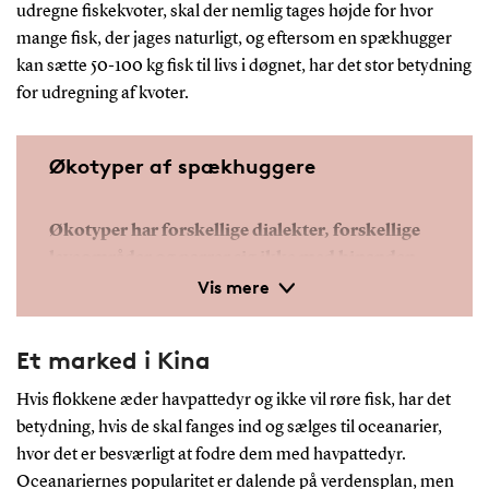
udregne fiskekvoter, skal der nemlig tages højde for hvor
mange fisk, der jages naturligt, og eftersom en spækhugger
kan sætte 50-100 kg fisk til livs i døgnet, har det stor betydning
for udregning af kvoter.
Økotyper af spækhuggere
Økotyper har forskellige dialekter, forskellige
leveområder og parrer sig ikke med hinanden.
Vis mere
Forskere mener, at der kan findes op til 20
forskellige økotyper.
Et marked i Kina
Kendte økotyper i nordlige Stillehav:
Hvis flokkene æder havpattedyr og ikke vil røre fisk, har det
Standflokke: Stærkt sammentømrede
betydning, hvis de skal fanges ind og sælges til oceanarier,
familiegrupper, der holder sig til de samme
hvor det er besværligt at fodre dem med havpattedyr.
områder langs kysterne. Lever af fisk.
Oceanariernes popularitet er dalende på verdensplan, men