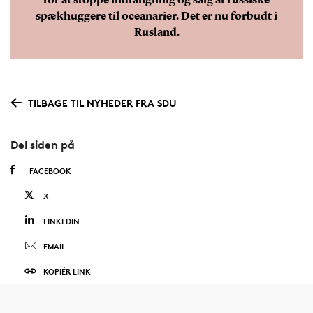
for at stoppe indfangning og salg af russiske
spækhuggere til oceanarier. Det er nu forbudt i
Rusland.
TILBAGE TIL NYHEDER FRA SDU
Del siden på
FACEBOOK
X
LINKEDIN
EMAIL
KOPIÉR LINK