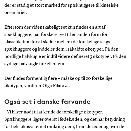
der er stadig et stort marked for spækhuggere til kinesiske
Vandreflokke: Mindre sammentømrede
oceanarier.
grupper, der lever af havpattedyr. Leveområde
Eftersom der videnskabeligt set kun findes en art af
fra Rusland til Californien.
spækhuggere, har forskere tyet til en anden form for
klassifikation for at skelne mellem de forskellige slags
Offshore: Lever langt ude på åbent hav i
spækhuggere og inddeler dem i såkaldte økotyper. På den
grupper på 20-200 individer. Er dårligt
nordlige halvkugle er indtil videre defineret 3 økotyper. På den
undersøgte.
sydlige halvkugle fire eller fem.
Der findes formentlig flere – måske op til 20 forskellige
økotyper, vurderer Olga Filatova.
Kendte økotyper i sydlige ishav:
Også set i danske farvande
Type A: Færdes på åbent hav og lever
tilsyneladende mest af vågehvaler.
- Vi bliver nødt til at kende de forskellige økotyper.
Spækhuggere ligger øverst i fødekæden, og det har betydning
Type B: Mindre end type A. Lever
for hele økosystemet omkring dem, hvad de æder og hvor de