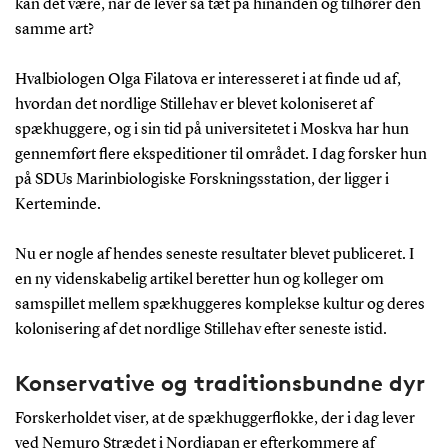
kan det være, når de lever så tæt på hinanden og tilhører den
samme art?
Hvalbiologen Olga Filatova er interesseret i at finde ud af,
hvordan det nordlige Stillehav er blevet koloniseret af
spækhuggere, og i sin tid på universitetet i Moskva har hun
gennemført flere ekspeditioner til området. I dag forsker hun
på SDUs Marinbiologiske Forskningsstation, der ligger i
Kerteminde.
Nu er nogle af hendes seneste resultater blevet publiceret. I
en ny videnskabelig artikel beretter hun og kolleger om
samspillet mellem spækhuggeres komplekse kultur og deres
kolonisering af det nordlige Stillehav efter seneste istid.
Konservative og traditionsbundne dyr
Forskerholdet viser, at de spækhuggerflokke, der i dag lever
ved Nemuro Strædet i Nordjapan er efterkommere af