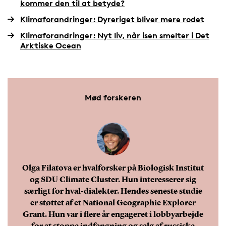
kommer den til at betyde?
Sydamerikas kyster.
Klimaforandringer: Dyreriget bliver mere rodet
Klimaforandringer: Nyt liv, når isen smelter i Det
Flokke ved Gibraltar, der lever af tun.
Arktiske Ocean
Flokke i troperne omkring Hawaii og
Mexicanske Golf.
Mød forskeren
Flokke ved New Zealand, der primært lever af
rokker og hajer.
Olga Filatova er hvalforsker på Biologisk Institut
og SDU Climate Cluster. Hun interesserer sig
særligt for hval-dialekter. Hendes seneste studie
er støttet af et National Geographic Explorer
Grant. Hun var i flere år engageret i lobbyarbejde