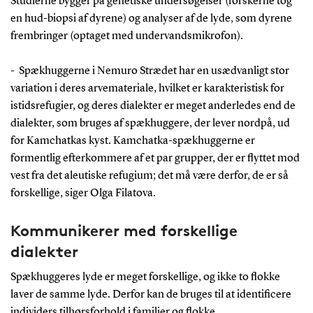
Studierne bygger på genetiske undersøgelser (forskerne tog
en hud-biopsi af dyrene) og analyser af de lyde, som dyrene
frembringer (optaget med undervandsmikrofon).
- Spækhuggerne i Nemuro Strædet har en usædvanligt stor
variation i deres arvemateriale, hvilket er karakteristisk for
istidsrefugier, og deres dialekter er meget anderledes end de
dialekter, som bruges af spækhuggere, der lever nordpå, ud
for Kamchatkas kyst. Kamchatka-spækhuggerne er
formentlig efterkommere af et par grupper, der er flyttet mod
vest fra det aleutiske refugium; det må være derfor, de er så
forskellige, siger Olga Filatova.
Kommunikerer med forskellige
dialekter
Spækhuggeres lyde er meget forskellige, og ikke to flokke
laver de samme lyde. Derfor kan de bruges til at identificere
individers tilhørsforhold i familier og flokke.