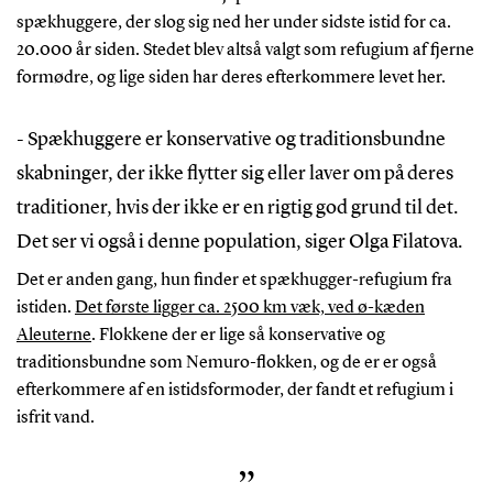
spækhuggere, der slog sig ned her under sidste istid for ca.
20.000 år siden. Stedet blev altså valgt som refugium af fjerne
formødre, og lige siden har deres efterkommere levet her.
- Spækhuggere er konservative og traditionsbundne
skabninger, der ikke flytter sig eller laver om på deres
traditioner, hvis der ikke er en rigtig god grund til det.
Det ser vi også i denne population, siger Olga Filatova.
Det er anden gang, hun finder et spækhugger-refugium fra
istiden.
Det første ligger ca. 2500 km væk, ved ø-kæden
Aleuterne
. Flokkene der er lige så konservative og
traditionsbundne som Nemuro-flokken, og de er er også
efterkommere af en istidsformoder, der fandt et refugium i
isfrit vand.
”