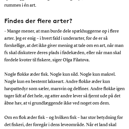
rummes i én art.
Findes der flere arter?
- Mange mener, at man burde dele spækhuggerne op i flere
arter. Jeg er enig – i hvert fald i underarter, for de er så
forskellige, at det ikke giver mening at tale om en art, når man
fx skal diskutere deres plads i fødekæden, eller når man skal
fordele kvoter til fiskere, siger Olga Filatova.
Nogle flokke æder fisk. Nogle kun sild. Nogle kun makrel.
Nogle kun en bestemt lakseart. Andre flokke æder kun
havpattedyr som sæler, marsvin og delfiner. Andre flokke igen
tager lidt af det hele, og atter andre lever så fjernt ude på det
åbne hav, at vi grundlæggende ikke ved noget om dem.
Om en flok æder fisk – og hvilken fisk – har stor betydning for
det fiskeri, der foregår i dens leveområde. Når et land skal