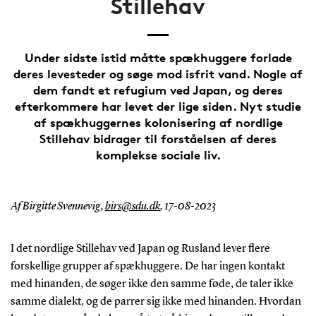
Stillehav
Under sidste istid måtte spækhuggere forlade
deres levesteder og søge mod isfrit vand. Nogle af
dem fandt et refugium ved Japan, og deres
efterkommere har levet der lige siden. Nyt studie
af spækhuggernes kolonisering af nordlige
Stillehav bidrager til forståelsen af deres
komplekse sociale liv.
Af Birgitte Svennevig,
birs@sdu.dk
,
17-08-2023
I det nordlige Stillehav ved Japan og Rusland lever flere
forskellige grupper af spækhuggere. De har ingen kontakt
med hinanden, de søger ikke den samme føde, de taler ikke
samme dialekt, og de parrer sig ikke med hinanden. Hvordan