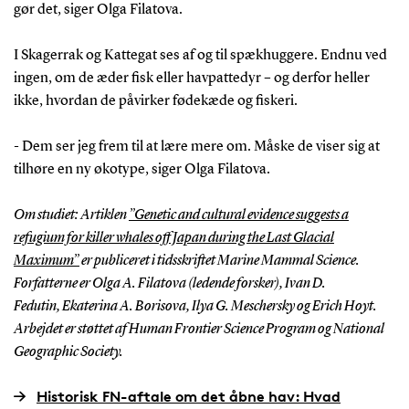
tilsyneladende mest af sæler.
gør det, siger Olga Filatova.
Tpe C: Den mindste. Lever i større grupper end
I Skagerrak og Kattegat ses af og til spækhuggere. Endnu ved
de andre. Lever tilsyneladende mest af
ingen, om de æder fisk eller havpattedyr – og derfor heller
antarktiske isfisk.
ikke, hvordan de påvirker fødekæde og fiskeri.
Type D: Færdes mellem 40. og 60. sydlige
- Dem ser jeg frem til at lære mere om. Måske de viser sig at
breddegrad. Er dårligt undersøgte.
tilhøre en ny økotype, siger Olga Filatova.
Om studiet: Artiklen
”Genetic and cultural evidence suggests a
refugium for killer whales off Japan during the Last Glacial
Maximum”
Mulige nye økotyper:
er publiceret i tidsskriftet Marine Mammal Science
.
Forfatterne er Olga A. Filatova (ledende forsker), Ivan D.
Fedutin, Ekaterina A. Borisova, Ilya G. Meschersky og Erich Hoyt.
Flokke, der lever af fisk i Nordatlanten.
Arbejdet er støttet af Human Frontier Science Program og National
Geographic Society.
Flokke, der lever af havpattedyr i Nordatlanten.
Historisk FN-aftale om det åbne hav: Hvad
Flokke, der lever af pingviner og søløver langs