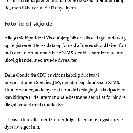
Terrariet har kapacitet til at beholde de 50 skildpadder i lang
tid, men håbet er, at de får nye hjem.
Foto-id af skjolde
Alle 50 skildpadder i Vissenbjerg bliver i disse dage undersøgt
og registreret. Deres data og foto-id af deres skjold bliver ført
ind i den internationale base ZIMS, der bl.a. samler data om
ulovlig handel med truede dyrearter.
Dalia Conde fra SDU er videnskabelig direktør i
organisationen Species 360, der står bag databasen ZIMS.
Hun forventer, at de nye data om de beslaglagte skildpadder
kan bidrage til de internationale bestræbelser på at forhindre
illegal handel med truede dyr.
- I basen kan alle medlemmer følge de enkelte registrerede
dyrs liv, siger hun.