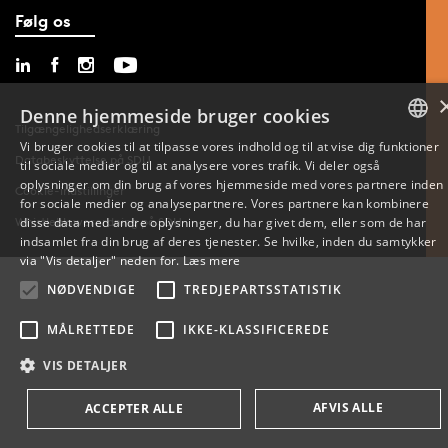
Følg os
Denne hjemmeside bruger cookies
Tilgængelighedserklæring
Vi bruger cookies til at tilpasse vores indhold og til at vise dig funktioner
Databeskyttelse på SDU
til sociale medier og til at analysere vores trafik. Vi deler også
DANISH
oplysninger om din brug af vores hjemmeside med vores partnere inden
Cookie-indstillinger
for sociale medier og analysepartnere. Vores partnere kan kombinere
ENGLISH
Whistleblowerordning på SDU
disse data med andre oplysninger, du har givet dem, eller som de har
indsamlet fra din brug af deres tjenester. Se hvilke, inden du samtykker
DANISH
via "Vis detaljer" neden for.
Læs mere
NØDVENDIGE
TREDJEPARTSSTATISTIK
MÅLRETTEDE
IKKE-KLASSIFICEREDE
VIS DETALJER
AFVIS ALLE
ACCEPTER ALLE