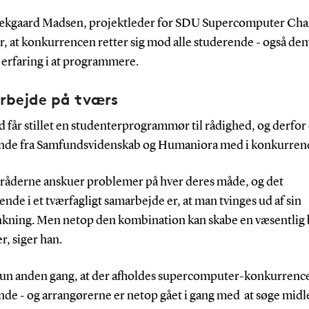
ækgaard Madsen, projektleder for SDU Supercomputer Cha
r, at konkurrencen retter sig mod alle studerende - også de
 erfaring i at programmere.
rbejde på tværs
d får stillet en studenterprogrammør til rådighed, og derfor
nde fra Samfundsvidenskab og Humaniora med i konkurre
råderne anskuer problemer på hver deres måde, og det
nde i et tværfagligt samarbejde er, at man tvinges ud af sin
kning. Men netop den kombination kan skabe en væsentlig
r, siger han.
kun anden gang, at der afholdes supercomputer-konkurrenc
de - og arrangørerne er netop gået i gang med at søge midle