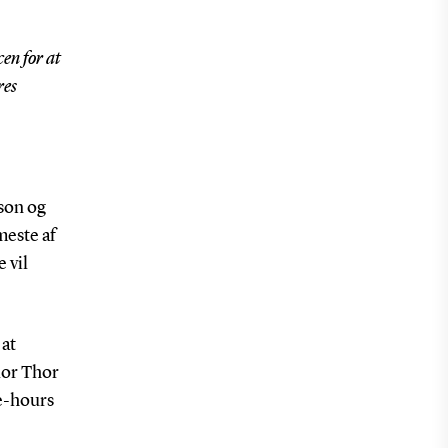
en for at
res
son og
meste af
 vil
 at
dor Thor
te-hours