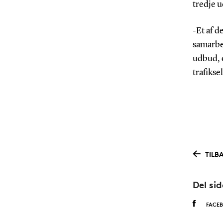
tredje u
-Et af d
samarbej
udbud, o
trafiks
TILB
Del si
FACE