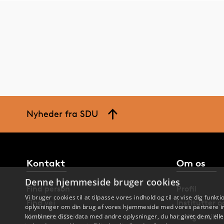
Nyheder fra SDU
Kontakt
Om os
Denne hjemmeside bruger cookies
Find person
Profil
Vi bruger cookies til at tilpasse vores indhold og til at vise dig funkti
Find vej
Institutter 
oplysninger om din brug af vores hjemmeside med vores partnere in
kombinere disse data med andre oplysninger, du har givet dem, eller
Kontakt SDU
Ledige stilli