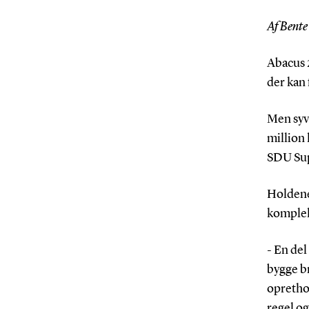
Af Bent
Abacus 2
der kan
Men syv 
million 
SDU Sup
Holdene
komplek
- En del
bygge b
oprethol
regel o