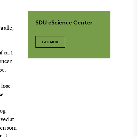
SDU eScience Center
a alle,
LÆS MERE
 ca. 1
rencen
se.
 løse
se.
 og
ved at
tsen som
- i