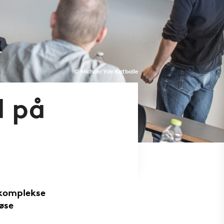
© Michael Yde Katballe
d på
 komplekse
øse