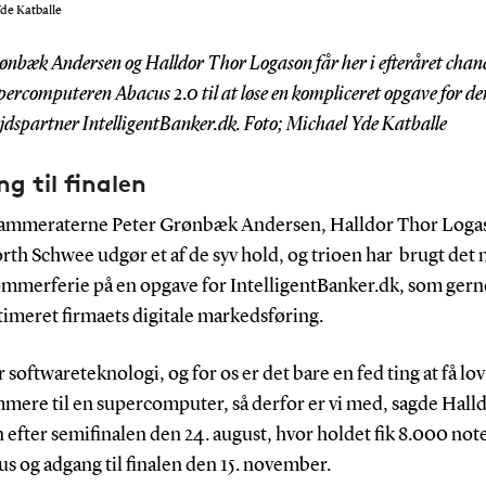
de Katballe
ønbæk Andersen og Halldor Thor Logason får her i efteråret chanc
percomputeren Abacus 2.0 til at løse en kompliceret opgave for de
dspartner IntelligentBanker.dk. Foto; Michael Yde Katballe
g til finalen
ammeraterne Peter Grønbæk Andersen, Halldor Thor Loga
rth Schwee udgør et af de syv hold, og trioen har brugt det 
ommerferie på en opgave for IntelligentBanker.dk, som gerne
timeret firmaets digitale markedsføring.
r softwareteknologi, og for os er det bare en fed ting at få lov
mere til en supercomputer, så derfor er vi med, sagde Hall
efter semifinalen den 24. august, hvor holdet fik 8.000 no
s og adgang til finalen den 15. november.