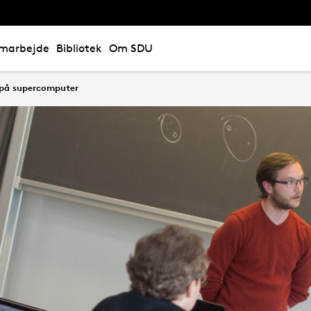
marbejde
Bibliotek
Om SDU
 på supercomputer