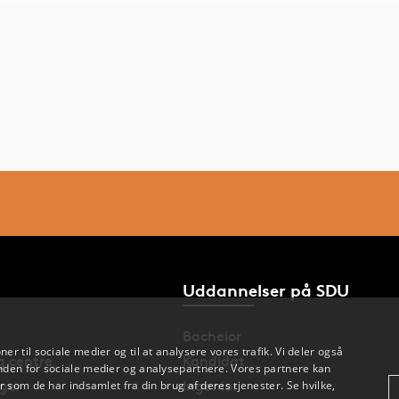
Uddannelser på SDU
Bachelor
oner til sociale medier og til at analysere vores trafik. Vi deler også
og centre
Kandidat
den for sociale medier og analysepartnere. Vores partnere kan
 som de har indsamlet fra din brug af deres tjenester. Se hvilke,
nger
Ingeniør