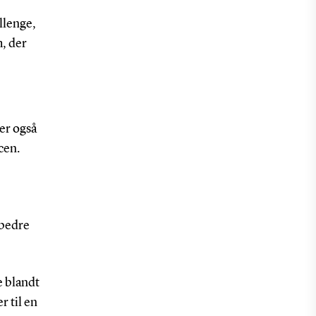
llenge,
m, der
 er også
ncen.
 bedre
e blandt
r til en