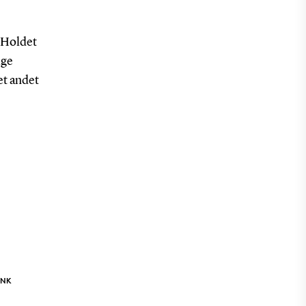
. Holdet
ige
 et andet
INK