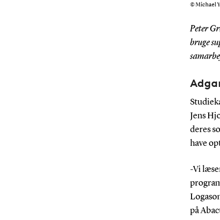
© Michael Y
Peter Gr
bruge su
samarbej
Adgan
Studiek
Jens Hjo
deres s
have op
-Vi læse
program
Logason 
på Abacu