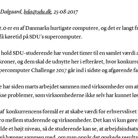
e Dalgaard,
bda@sdu.dk
, 25-08-2017
.0 er en af Danmarks hurtigste computere, og det er langt fr
 få køretid på SDU’s supercomputer.
hold SDU-studerende har vundet timer til en samlet værdi af
kroner, og dem skal de udnytte her i efteråret, hvor konkur
ercomputer Challenge 2017 går ind i sidste og afgørende fa
 har siden marts arbejdet sammen med virksomheder om at
se problemer, som virksomhederne ikke selv har kunnet lø
 af konkurrencens formål er at skabe værdi for erhvervslivet
ro mellem studerende og virksomheder. Det kan vi kun gøre 
de et højt niveau, så de studerende kan se, at arbejdsindsa
gså hænger sammen med, om man opnår det ønskede resultat 