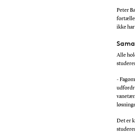
Peter B
fortælle
ikke har
Sama
Alle hol
studere
- Fagom
udfordre
vanetæn
løsninge
Det er 
studeren