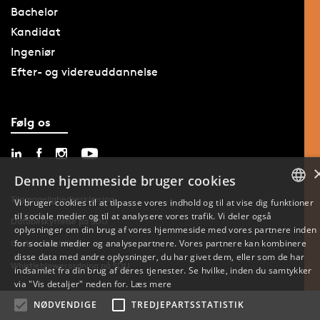
Bachelor
Kandidat
Ingeniør
Efter- og videreuddannelse
Følg os
Denne hjemmeside bruger cookies
Tilgængelighedserklæring
Vi bruger cookies til at tilpasse vores indhold og til at vise dig funktioner
til sociale medier og til at analysere vores trafik. Vi deler også
DANISH
Databeskyttelse på SDU
oplysninger om din brug af vores hjemmeside med vores partnere inden
for sociale medier og analysepartnere. Vores partnere kan kombinere
Cookie-indstillinger
ENGLISH
disse data med andre oplysninger, du har givet dem, eller som de har
Whistleblowerordning på SDU
indsamlet fra din brug af deres tjenester. Se hvilke, inden du samtykker
DANISH
via "Vis detaljer" neden for.
Læs mere
NØDVENDIGE
TREDJEPARTSSTATISTIK