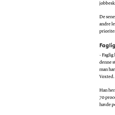
jobbeskr
De senes
andre le
priorite
Fagli
- Faglig
denne st
man har 
Voxted.
Han henv
70 proce
havde p