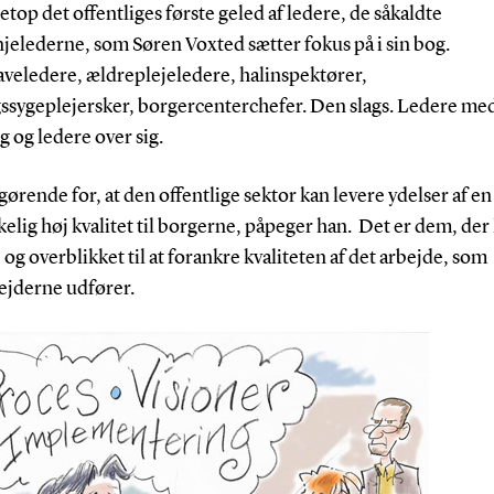
etop det offentliges første geled af ledere, de såkaldte
njelederne, som Søren Voxted sætter fokus på i sin bog.
veledere, ældreplejeledere, halinspektører,
gssygeplejersker, borgercenterchefer. Den slags. Ledere med
g og ledere over sig.
gørende for, at den offentlige sektor kan levere ydelser af en
kelig høj kvalitet til borgerne, påpeger han. Det er dem, der
og overblikket til at forankre kvaliteten af det arbejde, som
jderne udfører.