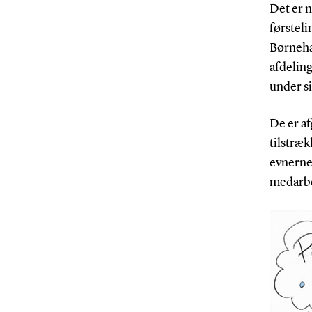
Det er n
førsteli
Børneha
afdelin
under si
De er af
tilstræk
evnerne 
medarbe