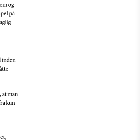
tem og
pel på
aglig
l inden
åtte
, at man
fra kun
et,