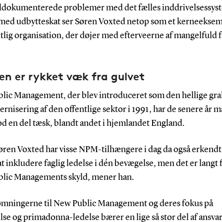
eldokumenterede problemer med det fælles inddrivelsessys
 med udbytteskat ser Søren Voxted netop som et kerneeksem
tlig organisation, der døjer med efterveerne af mangelfuld f
en er rykket væk fra gulvet
lic Management, der blev introduceret som den hellige gra
rnisering af den offentlige sektor i 1991, har de senere år m
d en del tæsk, blandt andet i hjemlandet England.
Søren Voxted har visse NPM-tilhængere i dag da også erkendt
t inkludere faglig ledelse i dén bevægelse, men det er langt 
lic Managements skyld, mener han.
ømningerne til New Public Management og deres fokus på
lse og primadonna-ledelse bærer en lige så stor del af ansvar