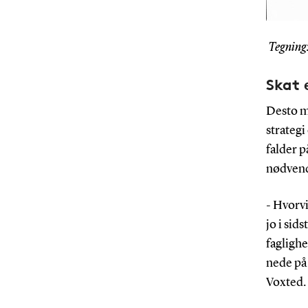
Tegning:
Skat 
Desto me
strategi
falder p
nødvend
- Hvorv
jo i si
faglighe
nede på
Voxted.