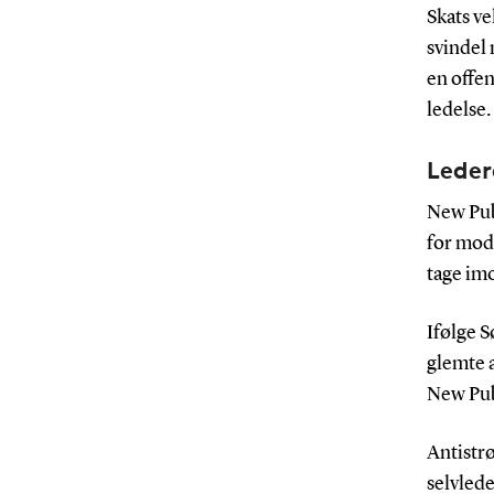
Skats v
svindel
en offen
ledelse.
Leder
New Pub
for mode
tage imo
Ifølge 
glemte a
New Pub
Antistr
selvlede