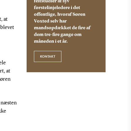
feltstudier af syv
førstelinjeledere i det
offentlige, hvoraf Søren
, at
Voxted selv har
 blevet
mandsopdækket de fire af
dem tre-fire gange om
måneden i et år.
KONTAKT
ele
t, at
Søren
at næsten
kke