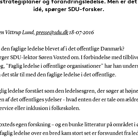
 strategiplaner og forandringsledelse. Men er de
idé, spørger SDU-forsker.
en Vittrup Lund,
presse@sdu.dk
18-07-2016
den faglige ledelse blevet af i det offentlige Danmark?
rger SDU-lektor Søren Voxted om. I forbindelse med tilblive
g, "Faglig ledelse i offentlige organisationer" har han under
det står til med den faglige ledelse i det offentlige.
glig ledelse forstået som den ledelsesgren, der søger at højn
en af det offentliges ydelser - hvad enten der er tale om ældr
rvice eller inklusion i folkeskolen.
xteds egen forskning – og en bunke litteratur på området i ø
t faglig ledelse over en bred kam stort set er forsvundet fra l