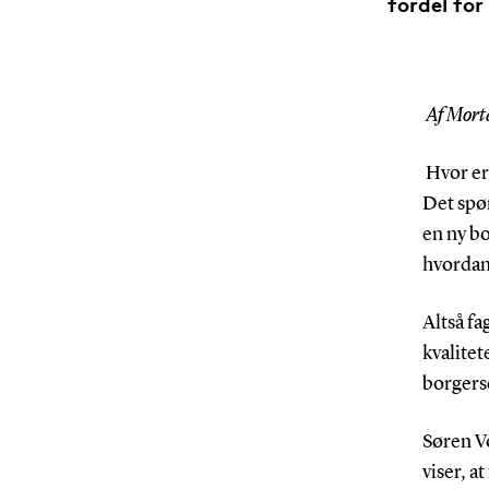
fordel for
Af Mort
Hvor er 
Det spø
en ny bo
hvordan 
Altså fa
kvalitet
borgerse
Søren Vo
viser, a