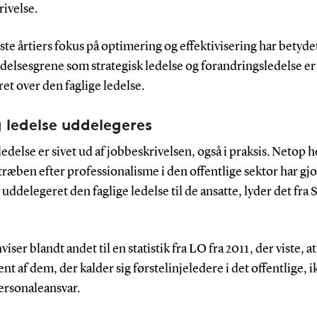
ivelse.
te årtiers fokus på optimering og effektivisering har betydet
delsesgrene som strategisk ledelse og forandringsledelse er
ret over den faglige ledelse.
g ledelse uddelegeres
 ledelse er sivet ud af jobbeskrivelsen, også i praksis. Netop h
ræben efter professionalisme i den offentlige sektor har gjor
uddelegeret den faglige ledelse til de ansatte, lyder det fra 
iser blandt andet til en statistik fra LO fra 2011, der viste, 
nt af dem, der kalder sig førstelinjeledere i det offentlige, i
ersonaleansvar.