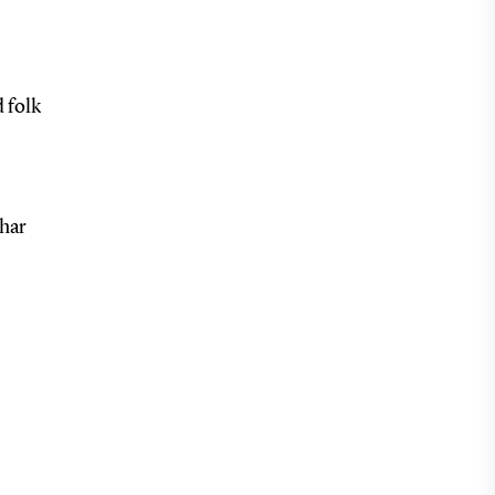
 folk
 har