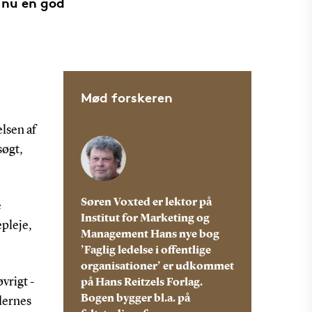
t nu en god
Mød forskeren
lsen af
søgt,
Søren Voxted er lektor på
e
Institut for Marketing og
epleje,
Management Hans nye bog
’Faglig ledelse i offentlige
organisationer’ er udkommet
vrigt -
på Hans Reitzels Forlag.
Bogen bygger bl.a. på
edernes