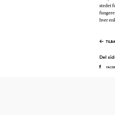
stedet f
fungere 
hver enk
TILB
Del si
FACE