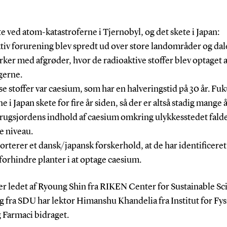
e ved atom-katastroferne i Tjernobyl, og det skete i Japan:
tiv forurening blev spredt ud over store landområder og da
ker med afgrøder, hvor de radioaktive stoffer blev optaget a
gerne.
sse stoffer var caesium, som har en halveringstid på 30 år. F
e i Japan skete for fire år siden, så der er altså stadig mange år
rugsjordens indhold af caesium omkring ulykkesstedet falder
e niveau.
rterer et dansk/japansk forskerhold, at de har identificeret 
forhindre planter i at optage caesium.
er ledet af Ryoung Shin fra RIKEN Center for Sustainable Sci
g fra SDU har lektor Himanshu Khandelia fra Institut for Fys
 Farmaci bidraget.