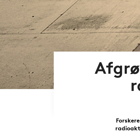
Afgrø
r
Forskere
radioakt