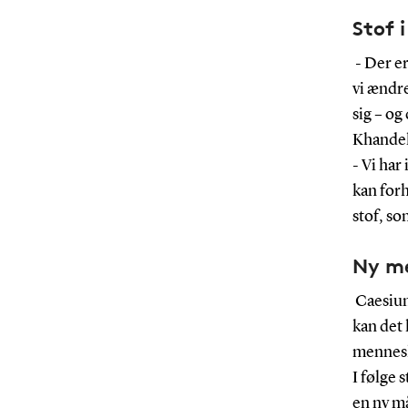
Stof 
- Der er
vi ændre
sig – og
Khandel
- Vi har
kan forh
stof, so
Ny me
Caesium 
kan det 
mennesk
I følge 
en ny må