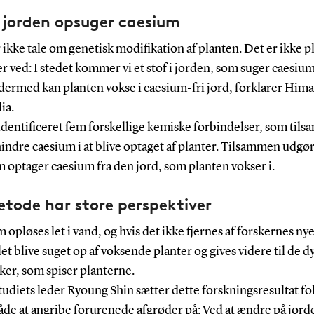
i jorden opsuger caesium
 ikke tale om genetisk modifikation af planten. Det er ikke p
r ved: I stedet kommer vi et stof i jorden, som suger caesium’
 dermed kan planten vokse i caesium-fri jord, forklarer Him
ia.
 identificeret fem forskellige kemiske forbindelser, som ti
indre caesium i at blive optaget af planter. Tilsammen udgør
m optager caesium fra den jord, som planten vokser i.
tode har store perspektiver
opløses let i vand, og hvis det ikke fjernes af forskernes nye
let blive suget op af voksende planter og gives videre til de d
er, som spiser planterne.
studiets leder Ryoung Shin sætter dette forskningsresultat fo
de at angribe forurenede afgrøder på: Ved at ændre på jorde