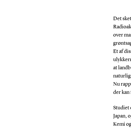
Det sket
Radioak
over mar
grøntsa
Et af di
ulykkern
at landb
naturlig
Nu rappo
der kan 
Studiet 
Japan, o
Kemi og