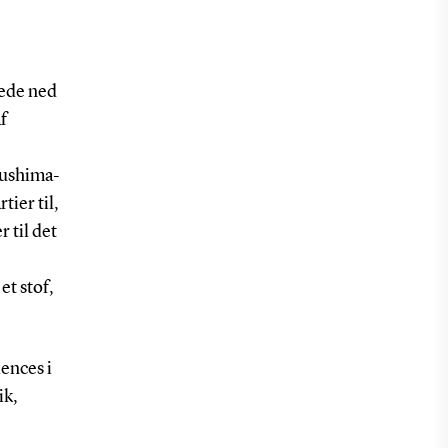
lede ned
f
ukushima-
tier til,
 til det
et stof,
ences i
ik,