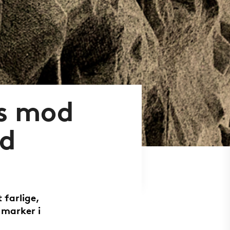
es mod
ld
 farlige,
 marker i