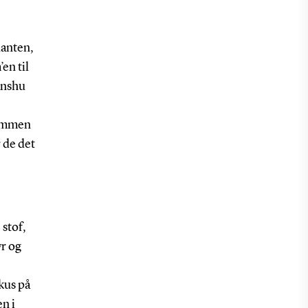
lanten,
en til
anshu
lsammen
 de det
 stof,
yr og
kus på
n i