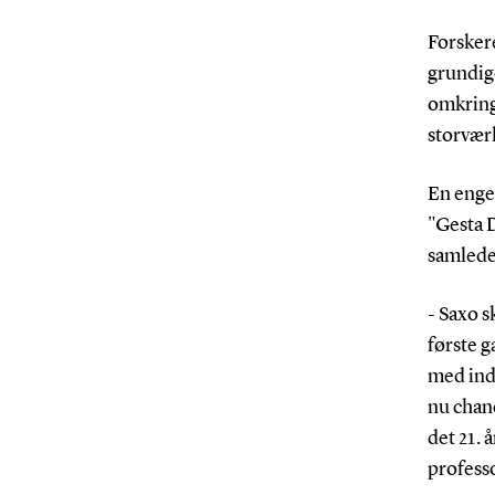
Forskere
grundig
omkring
storvær
En engel
"Gesta 
samlede
- Saxo s
første g
med indl
nu chanc
det 21. 
profess