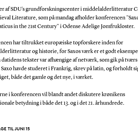
er af SDU's grundforskningscenter i middelalderlitteratur 
ieval Literature, som på mandag afholder konferencen "Sax
icus in the 21st Century" i Odense Adelige Jomfrukloster.
ncen har tiltrukket europæiske topforskere inden for
derlitteratur og historie, for Saxos værk er et godt eksempe
datidens tekster var afhængige af netværk, som gik på tværs 
Saxo havde studeret i Frankrig, skrev på latin, og forholdt sig
et, både det gamle og det nye, i værket.
rne i konferencen vil blandt andet diskutere krønikens
ionale betydning i både det 13. og i det 21. århundrede.
GE TIL JUNI 15