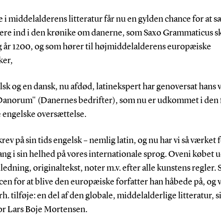
 i middelalderens litteratur får nu en gylden chance for at sæ
ere ind i den krønike om danerne, som Saxo Grammaticus s
 år 1200, og som hører til højmiddelalderens europæiske
ker,
sk og en dansk, nu afdød, latinekspert har genoversat hans 
Danorum" (Danernes bedrifter), som nu er udkommet i den 
 engelske oversættelse.
krev på sin tids engelsk – nemlig latin, og nu har vi så værket 
ang i sin helhed på vores internationale sprog. Oveni købet 
edning, originaltekst, noter m.v. efter alle kunstens regler. 
en for at blive den europæiske forfatter han håbede på, og vi
årh. tilføje: en del af den globale, middelalderlige litteratur, s
or Lars Boje Mortensen.