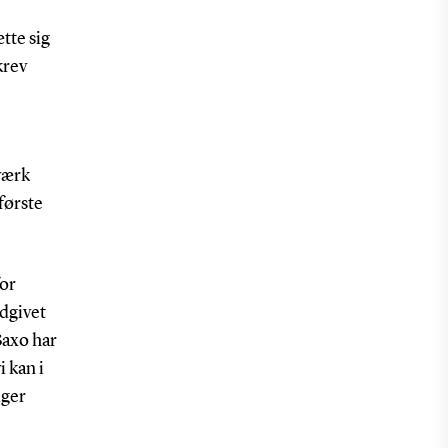
tte sig
krev
værk
første
for
udgivet
Saxo har
 kan i
iger