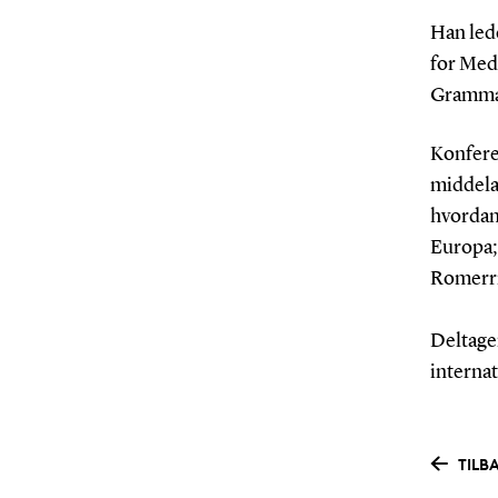
Han led
for Med
Grammat
Konfere
middelal
hvordan 
Europa; 
Romerrig
Deltage
internat
TILBA