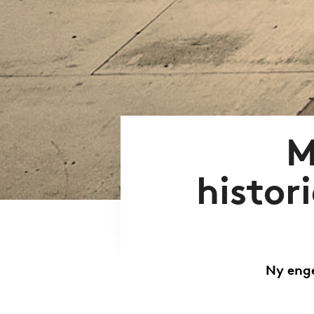
M
histor
Ny enge