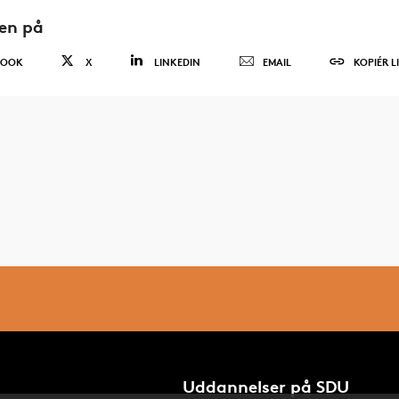
den på
BOOK
X
LINKEDIN
EMAIL
KOPIÉR L
Uddannelser på SDU