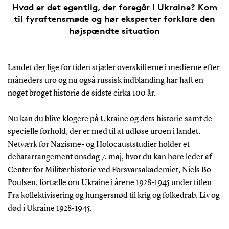
Hvad er det egentlig, der foregår i Ukraine? Kom
til fyraftensmøde og hør eksperter forklare den
højspændte situation
Landet der lige for tiden stjæler overskifterne i medierne efter
måneders uro og nu også russisk indblanding har haft en
noget broget historie de sidste cirka 100 år.
Nu kan du blive klogere på Ukraine og dets historie samt de
specielle forhold, der er med til at udløse uroen i landet.
Netværk for Nazisme- og Holocauststudier holder et
debatarrangement onsdag 7. maj, hvor du kan høre leder af
Center for Militærhistorie ved Forsvarsakademiet, Niels Bo
Poulsen, fortælle om Ukraine i årene 1928-1945 under titlen
Fra kollektivisering og hungersnød til krig og folkedrab. Liv og
død i Ukraine 1928-1945.