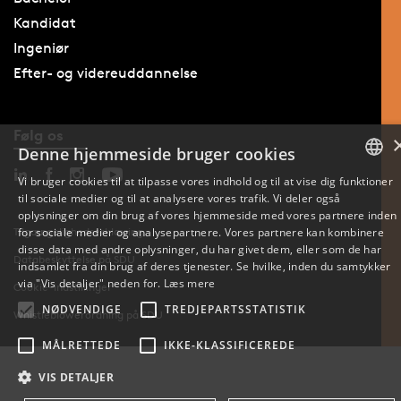
Kandidat
Ingeniør
Efter- og videreuddannelse
Følg os
Denne hjemmeside bruger cookies
Vi bruger cookies til at tilpasse vores indhold og til at vise dig funktioner
til sociale medier og til at analysere vores trafik. Vi deler også
DANISH
oplysninger om din brug af vores hjemmeside med vores partnere inden
for sociale medier og analysepartnere. Vores partnere kan kombinere
Tilgængelighedserklæring
ENGLISH
disse data med andre oplysninger, du har givet dem, eller som de har
Databeskyttelse på SDU
indsamlet fra din brug af deres tjenester. Se hvilke, inden du samtykker
DANISH
via "Vis detaljer" neden for.
Læs mere
Cookie-indstillinger
NØDVENDIGE
TREDJEPARTSSTATISTIK
Whistleblowerordning på SDU
MÅLRETTEDE
IKKE-KLASSIFICEREDE
VIS DETALJER