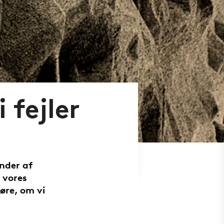
 fejler
inder af
 vores
øre, om vi