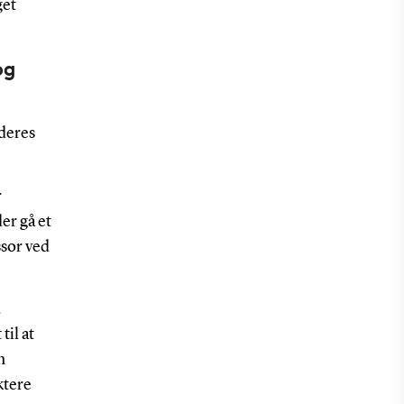
get
og
deres
r
er gå et
ssor ved
.
til at
n
ktere