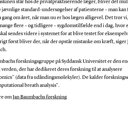
skinen står hos de privatpraktiserende læger, bliver det muli
 jævnlige standard-undersøgelser af patienterne – man kan f
n gang om året, når man nu er hos lægen alligevel. Det tror vi,
mange flere – og tidligere – sygdomstilfælde end i dag, hvor 
skal sendes videre i systemet for at blive testet for eksempelv
vrigt først bliver der, når der opstår mistanke om kræft, siger 
ch.
mbachs forskningsgruppe på Syddansk Universitet er den en
 verden, der har dedikeret deres forskning til at analysere
omics” (data fra udåndingsmolekyler). De kalder forskning
putational breath analysis".
re om
Jan Baumbachs forskning