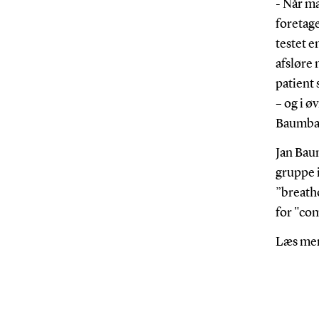
- Når ma
foretage
testet e
afsløre 
patient 
– og i ø
Baumba
Jan Bau
gruppe i
”breath
for "com
Læs me