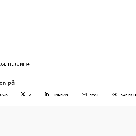
GE TIL JUNI 14
den på
BOOK
X
LINKEDIN
EMAIL
KOPIÉR L