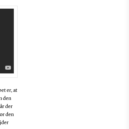
et er, at
n den
år der
vor den
jder