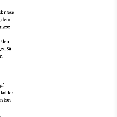
isk næse
g dem.
 næse,
 Uden
et. Så
an
 på
 kalder
en kan