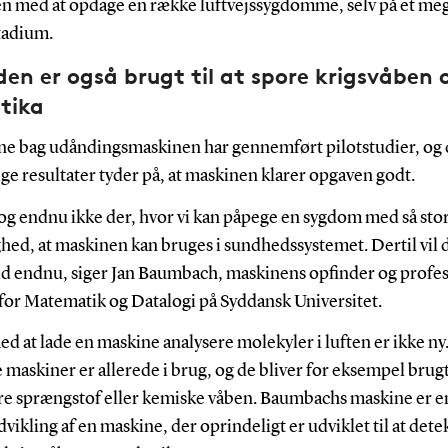
n med at opdage en række luftvejssygdomme, selv på et me
stadium.
en er også brugt til at spore krigsvåben 
tika
ne bag udåndingsmaskinen har gennemført pilotstudier, og 
ge resultater tyder på, at maskinen klarer opgaven godt.
dog endnu ikke der, hvor vi kan påpege en sygdom med så sto
hed, at maskinen kan bruges i sundhedssystemet. Dertil vil d
tid endnu, siger Jan Baumbach, maskinens opfinder og profe
 for Matematik og Datalogi på Syddansk Universitet.
d at lade en maskine analysere molekyler i luften er ikke ny
maskiner er allerede i brug, og de bliver for eksempel brugt 
re sprængstof eller kemiske våben. Baumbachs maskine er e
vikling af en maskine, der oprindeligt er udviklet til at dete