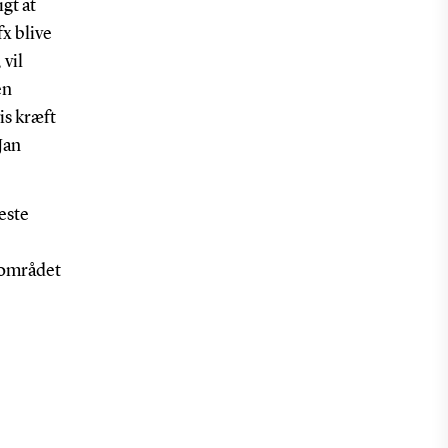
gt at
x blive
 vil
en
is kræft
Jan
este
sområdet