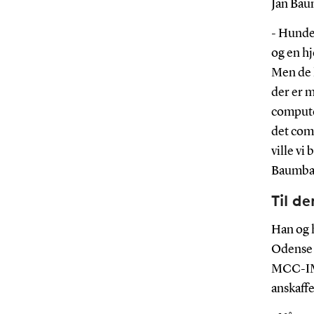
Jan Bau
- Hunde 
og en hj
Men de k
der er 
compute
det com
ville v
Baumba
Til d
Han og 
Odense 
MCC-IMS 
anskaffe