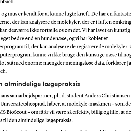
mbach.
og mus er kendt for at kunne lugte kræft. De har en fantast
erne, der kan analysere de molekyler, der er i luften omkrin
an desværre ikke fortælle os om det. Vi har lavet en kunstig
meget bedre end en hundenæse, og vi har koblet et
rprogram til, der kan analysere de registrerede molekyler.
puterprogram kunne vi ikke bruge den kunstige næse til nog
i blot stå med enorme mængder meningsløse data, forklarer J
ch.
en almindelige lægepraksis
hans samarbejdspartner, ph. d. student Anders Christiansen
Universitetshospital, håber, at molekyle-maskinen – som de
BioScout – om få år vil være så effektiv, billig og lille, at d
s til den almindelige lægepraksis.