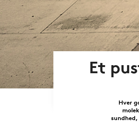
Et pus
Hver ga
molek
sundhed, 