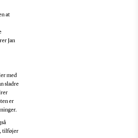
en at
e
er Jan
yler med
an sladre
drer
ten er
ninger.
gså
 tilføjer