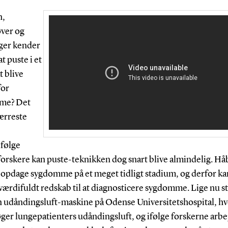
n,
ver og
ger kender
at puste i et
t blive
for
me? Det
ærreste
–
Ifølge
orskere kan puste-teknikken dog snart blive almindelig. Håb
 opdage sygdomme på et meget tidligt stadium, og derfor ka
 værdifuldt redskab til at diagnosticere sygdomme. Lige nu st
n udåndingsluft-maskine på Odense Universitetshospital, h
ger lungepatienters udåndingsluft, og ifølge forskerne arbe