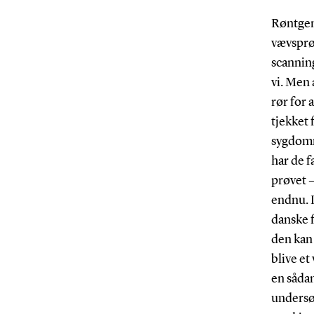
Røntge
vævsprø
scannin
vi. Men 
rør for a
tjekket 
sygdom
har de f
prøvet 
endnu. 
danske f
den kan
blive et
en såda
undersø