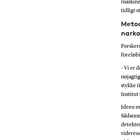
maskine
tidligt 
Metod
narko
Forsker
foreløbi
- Vi er 
nøjagtig
stykke 
Institut
Ideen me
Sådanne 
detekte
videreud