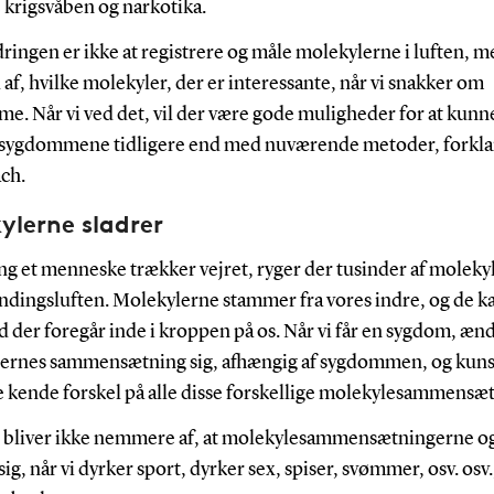
 krigsvåben og narkotika.
ringen er ikke at registrere og måle molekylerne i luften, m
 af, hvilke molekyler, der er interessante, når vi snakker om
e. Når vi ved det, vil der være gode muligheder for at kunn
sygdommene tidligere end med nuværende metoder, forklar
ch.
ylerne sladrer
ng et menneske trækker vejret, ryger der tusinder af molek
ndingsluften. Molekylerne stammer fra vores indre, og de k
 der foregår inde i kroppen på os. Når vi får en sygdom, æn
ernes sammensætning sig, afhængig af sygdommen, og kuns
e kende forskel på alle disse forskellige molekylesammensæt
t bliver ikke nemmere af, at molekylesammensætningerne o
ig, når vi dyrker sport, dyrker sex, spiser, svømmer, osv. osv.,