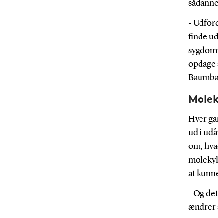
sådanne
- Udford
finde ud
sygdomm
opdage 
Baumba
Molek
Hver ga
ud i udå
om, hvad
molekyl
at kunn
- Og de
ændrer s