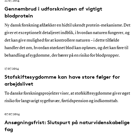
22.07.2014
Gennembrud i udforskningen af vigtigt
blodprotein
Ny dansk forskning afdækker en hidtil ukendt protein-mekanisme. Det
giver et exceptionelt detaljeret indblik, i hvordan naturen fungerer, og
det kan give mulighed for at kontrollere naturen – i dette tilfælde
handler det om, hvordan størknet blod kan opløses, og det kan føre til
behandling af sygdomme, der bærer på en risiko for blodpropper.
17.07.2014
Stofskiftesygdomme kan have store følger for
arbejdslivet
To danske forskningsprojekter viser, at stofskiftesygdomme giver øget
risiko for langvarigt sygefravær, førtidspension og indkomsttab.
07.07.2014
Ansøgningsfrist: Slutspurt på naturvidenskabelige
fag