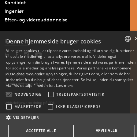
Kandidat
Ingeniør
Efter- og videreuddannelse
Denne hjemmeside bruger cookies
Følg os
Vi bruger cookies til at tilpasse vores indhold og til at vise dig funktioner
til sociale medier og til at analysere vores trafik. Vi deler også
DANISH
oplysninger om din brug af vores hjemmeside med vores partnere inden
for sociale medier og analysepartnere. Vores partnere kan kombinere
ENGLISH
disse data med andre oplysninger, du har givet dem, eller som de har
Tilgængelighedserklæring
indsamlet fra din brug af deres tjenester. Se hvilke, inden du samtykker
Databeskyttelse på SDU
DANISH
via "Vis detaljer" neden for.
Læs mere
Cookie-indstillinger
NØDVENDIGE
TREDJEPARTSSTATISTIK
Whistleblowerordning på SDU
MÅLRETTEDE
IKKE-KLASSIFICEREDE
VIS DETALJER
AFVIS ALLE
ACCEPTER ALLE