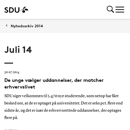
Nyhedsarkiv 2014
Juli 14
30.07.2014
De unge vælger uddannelser, der matcher
erhvervslivet
SDU siger velkommen til 5.470 nye studerende, som netop har fået
besked om, at de er optaget på universitetet. Det er seks pct. flere end
sidste år, og det er især de erhvervsrettede uddannelser, der optages
flere på.