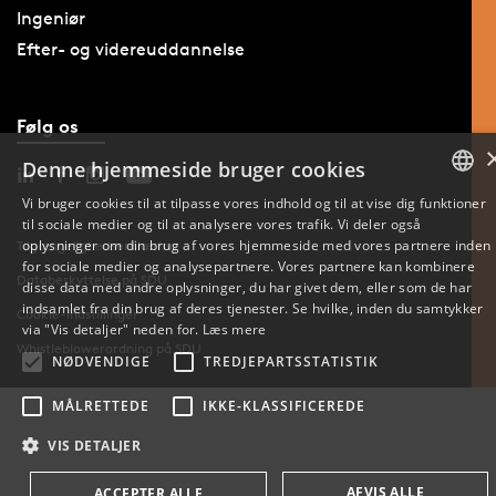
Ingeniør
Efter- og videreuddannelse
Følg os
Denne hjemmeside bruger cookies
Vi bruger cookies til at tilpasse vores indhold og til at vise dig funktioner
til sociale medier og til at analysere vores trafik. Vi deler også
DANISH
oplysninger om din brug af vores hjemmeside med vores partnere inden
Tilgængelighedserklæring
for sociale medier og analysepartnere. Vores partnere kan kombinere
ENGLISH
Databeskyttelse på SDU
disse data med andre oplysninger, du har givet dem, eller som de har
indsamlet fra din brug af deres tjenester. Se hvilke, inden du samtykker
Cookie-indstillinger
DANISH
via "Vis detaljer" neden for.
Læs mere
Whistleblowerordning på SDU
NØDVENDIGE
TREDJEPARTSSTATISTIK
MÅLRETTEDE
IKKE-KLASSIFICEREDE
VIS DETALJER
AFVIS ALLE
ACCEPTER ALLE