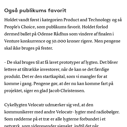
Også publikums favorit
Holdet vandt først i kategorien Product and Technology og så
People's Choice, som publikums favorit. Holdet forlod
dermed ballet på Odense Rådhus som vindere af finalen i
Venture konkurrence og 50.000 kroner rigere. Men pengene
skal ikke bruges på fester.
- De skal bruges til at få lavet prototyper af lygten. Det bliver
lettere at tiltrække investorer, når de kan se det færdige
produkt. Det er den startkapital, som vi mangler for at
komme i gang. Pengene gør, at der nu kan komme fart på
projektet, siger en glad Jacob Christensen.
Cykellygten Velocatr udmærker sig ved, at den
kommunikerer med andre Velocatr- lygter med radiobølger.
Som rødderne på et træ er alle lygterne forbundet i et
netværk, som videresender signalet, indtil det når