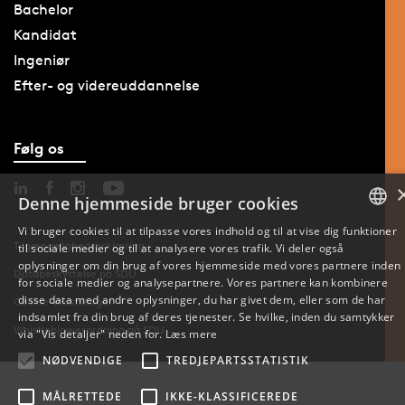
Bachelor
Kandidat
Ingeniør
Efter- og videreuddannelse
Følg os
Denne hjemmeside bruger cookies
Vi bruger cookies til at tilpasse vores indhold og til at vise dig funktioner
Tilgængelighedserklæring
til sociale medier og til at analysere vores trafik. Vi deler også
DANISH
oplysninger om din brug af vores hjemmeside med vores partnere inden
Databeskyttelse på SDU
for sociale medier og analysepartnere. Vores partnere kan kombinere
ENGLISH
disse data med andre oplysninger, du har givet dem, eller som de har
Cookie-indstillinger
indsamlet fra din brug af deres tjenester. Se hvilke, inden du samtykker
DANISH
Whistleblowerordning på SDU
via "Vis detaljer" neden for.
Læs mere
NØDVENDIGE
TREDJEPARTSSTATISTIK
MÅLRETTEDE
IKKE-KLASSIFICEREDE